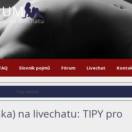
FAQ
Slovník pojmů
Fórum
Livechat
Konta
Top Rated
a) na livechatu: TIPY pro