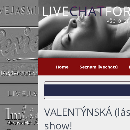
Home
Seznam livechatů
VALENTÝNSKÁ (lásk
show!