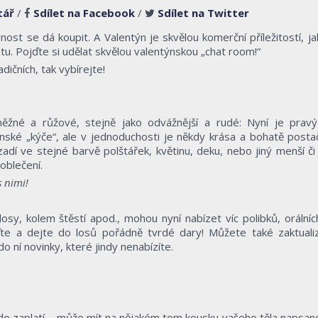
tář
/
Sdílet na Facebook
/
Sdílet na Twitter
nost se dá koupit. A Valentýn je skvělou komerční příležitostí, ja
tu. Pojďte si udělat skvělou valentýnskou „chat room!“
dičních, tak vybírejte!
ěžné a růžové, stejně jako odvážnější a rudé: Nyní je pravý
ské „kýče“, ale v jednoduchosti je někdy krása a bohatě postač
adí ve stejné barvě polštářek, květinu, deku, nebo jiný menší či 
oblečení.
 nimi!
osy, kolem štěstí apod., mohou nyní nabízet víc polibků, orálníc
te a dejte do losů pořádně tvrdé dary! Můžete také zaktuali
o ní novinky, které jindy nenabízíte.
kdo zaplatí – může mít na nějakém tom kousku vašeho těla napsan