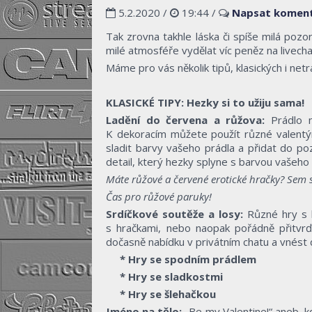
5.2.2020 /
19:44
/
Napsat komen
Tak zrovna takhle láska či spíše milá pozor
milé atmosféře vydělat víc peněz na livecha
Máme pro vás několik tipů, klasických i netra
KLASICKÉ TIPY: Hezky si to užiju sama!
Ladění do červena a růžova:
Prádlo n
K dekoracím můžete použít různé valentýn
sladit barvy vašeho prádla a přidat do poz
detail, který hezky splyne s barvou vašeho 
Máte růžové a červené erotické hračky? Sem s
Čas pro růžové paruky!
Srdíčkové soutěže a losy:
Různé hry s l
s hračkami, nebo naopak pořádně přitvrď
dočasně nabídku v privátním chatu a vnést d
* Hry se spodním prádlem
* Hry se sladkostmi
* Hry se šlehačkou
Jméno na tělo:
„Be my Valentine!“ aneb, 