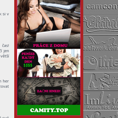
k si v
 čas!
í jen
větší
h her
zovat
é své