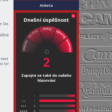
Anketa
Dnešní úspěšnost
e čas
něžná
2
není.
si to!
Zapojte se také do našeho
hlasování
0
*
1
**
0
***
0
****