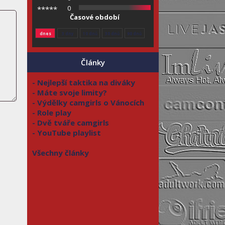
0
*****
Časové období
dnes
3 dny
10 dnů
30 dnů
90 dnů
Články
- Nejlepší taktika na diváky
- Máte svoje limity?
- Výdělky camgirls o Vánocích
- Role play
- Dvě tváře camgirls
- YouTube playlist
Všechny články