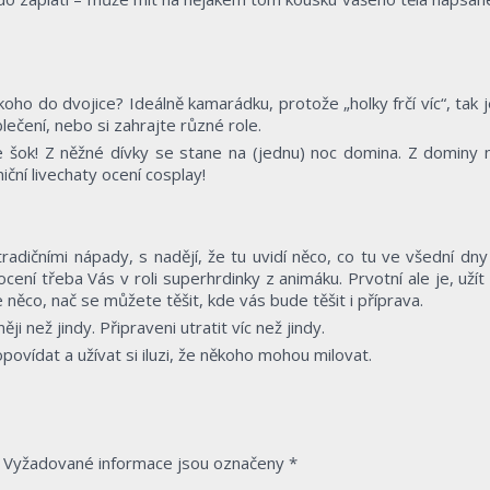
ho do dvojice? Ideálně kamarádku, protože „holky frčí víc“, tak j
ečení, nebo si zahrajte různé role.
šok! Z něžné dívky se stane na (jednu) noc domina. Z dominy 
niční livechaty ocení cosplay!
dičními nápady, s nadějí, že tu uvidí něco, co tu ve všední dny 
ení třeba Vás v roli superhrdinky z animáku. Prvotní ale je, užít 
e něco, nač se můžete těšit, kde vás bude těšit i příprava.
ji než jindy. Připraveni utratit víc než jindy.
 popovídat a užívat si iluzi, že někoho mohou milovat.
Vyžadované informace jsou označeny
*