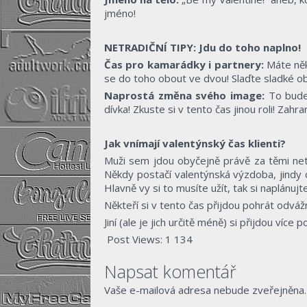
jméno!
NETRADIČNÍ TIPY: Jdu do toho naplno!
Čas pro kamarádky i partnery:
Máte něko
se do toho obout ve dvou! Slaďte sladké obl
Naprostá změna svého image:
To bude 
dívka! Zkuste si v tento čas jinou roli! Zahra
Jak vnímají valentýnský čas klienti?
Muži sem jdou obyčejně právě za těmi netra
Někdy postačí valentýnská výzdoba, jindy oc
Hlavně vy si to musíte užít, tak si naplánujt
Někteří si v tento čas přijdou pohrát odvážně
Jiní (ale je jich určitě méně) si přijdou více
Post Views:
1 134
Napsat komentář
Vaše e-mailová adresa nebude zveřejněna.