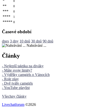
*
0
**
0
***
0
****
1
*****
0
Časové období
dnes
3 dny
10 dnů
30 dnů
90 dnů
Nahrávání ...
Články
- Nejlepší taktika na diváky
- Máte svoje limity?
- Výdělky camgirls o Vánocích
- Role play
- Dvě tváře camgirls
- YouTube playlist
Všechny články
Livechatforum
©2026