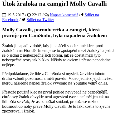
Útok žraloka na camgirl Molly Cavalli
19.5.2017 /
22:12
/
Napsat komentář
/
Sdílet na
Facebook
/
Sdílet na Twitter
Molly Cavalli, pornoherečka a camgirl, která
pracuje pro CamSodu, byla napadena žralokem
Žralok ji napadl v době, kdy ji natáčeli v ochranné kleci proti
žralokům na Floridě. Jmenuje se to „potápění mezi žraloky“ a jedná
se o jednu z nejbezpečnějších forem, jak se dostat mezi tyto
nebezpečné tvory tak blízko. Někdy to ovšem i přesto nepodadne
nejlépe.
Předpokládáme, že lidé z CamSoda si mysleli, že video tohoto
druhu vzbudí pozornost, a měli pravdu. Video jedné z jejich hvězd,
kterou následně napadl žralok vyvolalo na Youtube velký ohlas.
Přestože použitá klec na první pohled nevypadá nejbezpečnější,
citrónový žralok obvykle není agresivní tvor a neútočí jen tak na
lidi. Zdá se však, že asi zmeškal snídani, protože se rozhodl
kousnout do nohy právě Molly Cavalli. Je to fakt kost a to zjevně
zpozoroval i žralok.