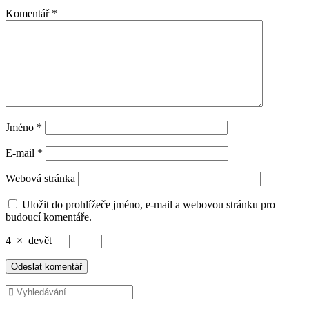
Komentář
*
Jméno
*
E-mail
*
Webová stránka
Uložit do prohlížeče jméno, e-mail a webovou stránku pro
budoucí komentáře.
4
×
devět
=