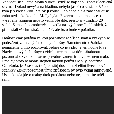
Ve videu sledujeme Molly v kleci, když se najednou zobrazí červená
skvrna. Dokud nevyšla na hladinu, nebylo jasné co se stalo. Všude
byla jen krev a křik. Žralok ji kousnul do chodidla a zanechal otisk
zubu nedaleko kotníku.Molly byla převezena do nemocnice a
vyšetřena. Zranění nebylo velmi obsáhlé, přesto si vyžádalo 20
stehů. Samotná pornoherečka uvedla na svých sociálních sítích, že
při ní stáli všichni strážní andělé, ale brzo bude v pořádku.
Událost však přitáhla velkou pozornost ze všech stran a vyskytlo se
podezření, zda daný útok nebyl falešný. Samotný útok žraloka
nemůžeme přímo pozorovat. Jediné co je vidět, je jen hodně krve.
Navíc takových falešných videí, které mají za účel přitáhnout
pozornost a zviditelnit se na přesaturovaném trhu vůbec není málo.
Proč by proto nemohla stejnou taktiku použít i Molly, potažmo
CamSoda, jenž se snaží stůj co stůj dostat mezi elitní livechatové
stránky? Získat pozornost tímto způsobem by bylo velmi rafinované.
Úsudek, zda jde o reálný útok predátora nebo ne, si musíte udělat
sami