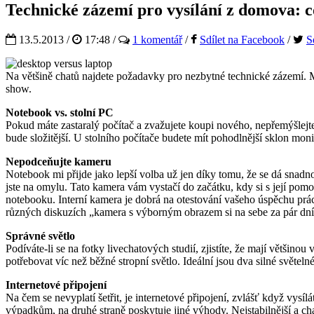
Technické zázemí pro vysílání z domova: c
13.5.2013 /
17:48
/
1 komentář
/
Sdílet na Facebook
/
S
Na většině chatů najdete požadavky pro nezbytné technické zázemí. Mů
show.
Notebook vs. stolní PC
Pokud máte zastaralý počítač a zvažujete koupi nového, nepřemýšlejte 
bude složitější. U stolního počítače budete mít pohodlnější sklon moni
Nepodceňujte kameru
Notebook mi přijde jako lepší volba už jen díky tomu, že se dá snadn
jste na omylu. Tato kamera vám vystačí do začátku, kdy si s její pomo
notebooku. Interní kamera je dobrá na otestování vašeho úspěchu prác
různých diskuzích „kamera s výborným obrazem si na sebe za pár dní
Správné světlo
Podíváte-li se na fotky livechatových studií, zjistíte, že mají většinou
potřebovat víc než běžné stropní světlo. Ideální jsou dva silné světeln
Internetové připojení
Na čem se nevyplatí šetřit, je internetové připojení, zvlášť když vysíl
výpadkům, na druhé straně poskytuje jiné výhody. Nejstabilnější a chat