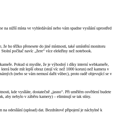
une na nižší místa ve vyhledávání nebo vám spadne vysílání uprostřed
, že ho těžko přenesete do jiné místnosti, také umístění monitoru
 Stolní počítač navíc „žere“ více elektřiny než notebook.
 kameře.
Pokud si myslíte, že je výhodný i díky interní webkameře,
 která bude mít lepší obraz (stojí víc než 1000 korun) než kamera v
námých (nebo se vám nemusí dařit vůbec), proto radě objevující se v
místnosti, kde vysíláte, dostatečně „jasno“. Při umělém osvětlení budete
tak, aby nebylo v záběru kamery) – eliminují se tak stíny.
zem na odesílání (upload) dat. Bezdrátové připojení je náchylné k