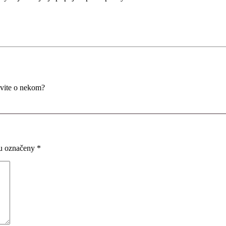
evite o nekom?
ou označeny
*