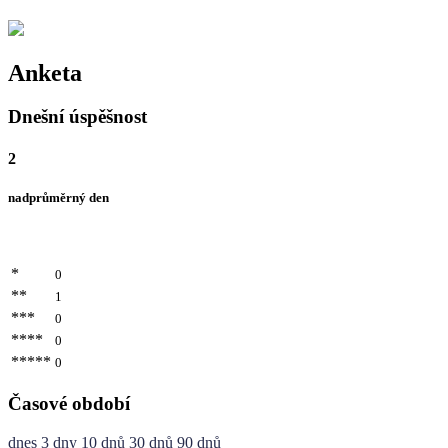
Anketa
Dnešní úspěšnost
2
nadprůměrný den
*
0
**
1
***
0
****
0
*****
0
Časové období
dnes
3 dny
10 dnů
30 dnů
90 dnů