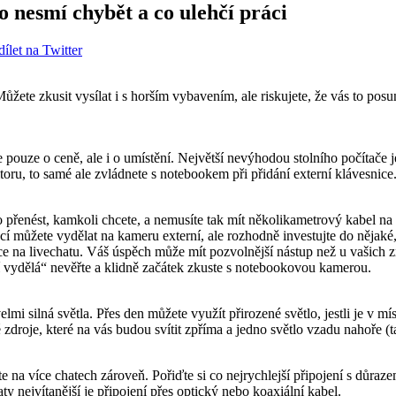
o nesmí chybět a co ulehčí práci
dílet na Twitter
žete zkusit vysílat i s horším vybavením, ale riskujete, že vás to pos
pouze o ceně, ale i o umístění. Největší nevýhodou stolního počítače je
toru, to samé ale zvládnete s notebookem při přidání externí klávesnice.
o přenést, kamkoli chcete, a nemusíte tak mít několikametrový kabel na
cí můžete vydělat na kameru externí, ale rozhodně investujte do nějaké,
e na livechatu. Váš úspěch může mít pozvolnější nástup než u vašich z
 vydělá“ nevěřte a klidně začátek zkuste s notebookovou kamerou.
 velmi silná světla. Přes den můžete využít přirozené světlo, jestli je v 
é zdroje, které na vás budou svítit zpříma a jedno světlo vzadu nahoře (
áte na více chatech zároveň. Pořiďte si co nejrychlejší připojení s důra
y nejvítanější je připojení přes optický nebo koaxiální kabel.