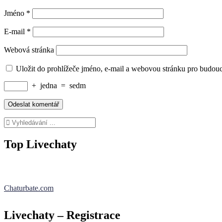
Jméno
*
E-mail
*
Webová stránka
Uložit do prohlížeče jméno, e-mail a webovou stránku pro budou
+
jedna
=
sedm
Top Livechaty
Chaturbate.com
Livechaty – Registrace