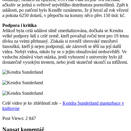
ačkoliv se jedná o světově největšího distributora pornofilmů. Zpět k
události, po zatčení bylo Kendře oznámeno, že jí hrozí až rok vězení
a pokuta 6250 dolarů, v přepočtu na koruny něco přes 150 tisíc kč.
Podpora i kritika
Jelikož byla celá událost silně zmedializována, dočkala se Kendra
velké podpory lidí z celé země, kteří považují roční trest pro 19 letou
dívku za velmi přehnaný. Získala si rovněž obrovské množství
fanoušků, kteří ji nejen podporují, ale zároveň se těší na její další
videa. Nebýt videa, nikdo by se o jejím obnažování nedozvěděl. Ve
vzduchu zůstává viset otázka, jestli vyhození z univerzity bylo již
dostatečně vysokým trestem, nebo jestli skutečně skončí za mřížemi.
Celé video je ke zhlédnutí zde –
Kendra Sunderland masturbace v
knihovne
Post Views:
2 847
Napsat komentář