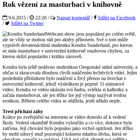
Rok vězení za masturbaci v knihovně
9.6.2015 /
22:20
/
Napsat komentář
/
Sdílet na Facebook
/
Sdílet na Twitter
Webcam show jsou populární po celém světě,
ale ne vždy se mohou stát pro aktéry přínosem. Své o tom může
vyprávět devatenáctiletá studentka Kendra Sunderland, pro kterou
se stala masturbace v univerzitní knihovně osudovou chybou, za
kterou sklízí popularitu i kritiku zároveň.
Kendra byla ještě nedávno studentkou Oregonské státní univerzity, a
občas si zkracovala dlouhou chvíli natáčením lechtivých videí. Jejím
posledním přírůstkem bylo natáčení a živý přenos na livechat v
univerzitní knihovně, jehož výsledkem je peprné 31-minutové
video. Kendra ve videu ukázala svá ňadra, svlékla si kalhotky a
začala masturbovat, ale jen těžko lze její výstup nazývat tvrdou
erotikou. Během celého videa se ohlížela, jestli někdo nejde.
Trest přichází záhy
Krátce po zveřejnění na internetu se video doneslo až k vedení
školy. Vedení okamžitě Kendru vyloučilo a co více, dokonce byla
zatčena. Její chování bylo popsáno jako vrchol oplzlosti. Jen těžko
by mohl zdravý muž pozorující krásnou mladou dívku, která se
obnažuje, označit za oplzlost, USA má však zřejmě svá měřítka,