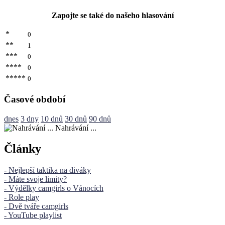
Zapojte se také do našeho hlasování
*
0
**
1
***
0
****
0
*****
0
Časové období
dnes
3 dny
10 dnů
30 dnů
90 dnů
Nahrávání ...
Články
- Nejlepší taktika na diváky
- Máte svoje limity?
- Výdělky camgirls o Vánocích
- Role play
- Dvě tváře camgirls
- YouTube playlist