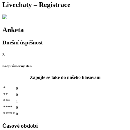
Livechaty – Registrace
Anketa
Dnešní úspěšnost
3
nadprůměrný den
Zapojte se také do našeho hlasování
*
0
**
0
***
1
****
0
*****
0
Časové období