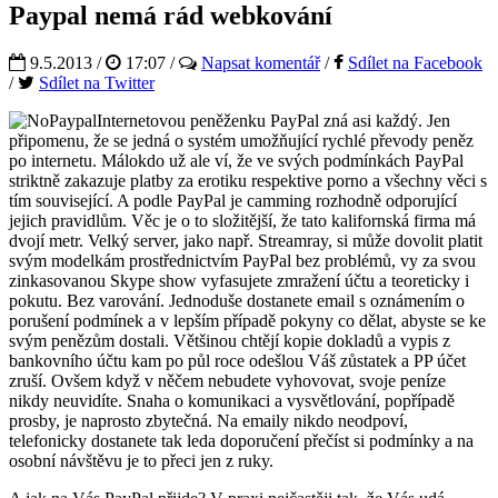
Paypal nemá rád webkování
9.5.2013 /
17:07
/
Napsat komentář
/
Sdílet na Facebook
/
Sdílet na Twitter
Internetovou peněženku PayPal zná asi každý. Jen
připomenu, že se jedná o systém umožňující rychlé převody peněz
po internetu. Málokdo už ale ví, že ve svých podmínkách PayPal
striktně zakazuje platby za erotiku respektive porno a všechny věci s
tím související. A podle PayPal je camming rozhodně odporující
jejich pravidlům. Věc je o to složitější, že tato kalifornská firma má
dvojí metr. Velký server, jako např. Streamray, si může dovolit platit
svým modelkám prostřednictvím PayPal bez problémů, vy za svou
zinkasovanou Skype show vyfasujete zmražení účtu a teoreticky i
pokutu. Bez varování. Jednoduše dostanete email s oznámením o
porušení podmínek a v lepším případě pokyny co dělat, abyste se ke
svým penězům dostali. Většinou chtějí kopie dokladů a vypis z
bankovního účtu kam po půl roce odešlou Váš zůstatek a PP účet
zruší. Ovšem když v něčem nebudete vyhovovat, svoje peníze
nikdy neuvidíte. Snaha o komunikaci a vysvětlování, popřípadě
prosby, je naprosto zbytečná. Na emaily nikdo neodpoví,
telefonicky dostanete tak leda doporučení přečíst si podmínky a na
osobní návštěvu je to přeci jen z ruky.