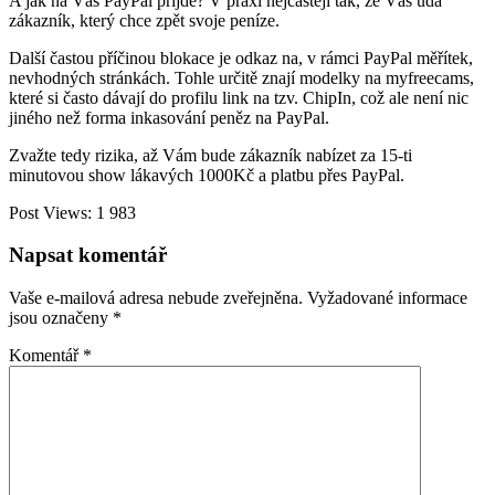
A jak na Vás PayPal přijde? V praxi nejčastěji tak, že Vás udá
zákazník, který chce zpět svoje peníze.
Další častou příčinou blokace je odkaz na, v rámci PayPal měřítek,
nevhodných stránkách. Tohle určitě znají modelky na myfreecams,
které si často dávají do profilu link na tzv. ChipIn, což ale není nic
jiného než forma inkasování peněz na PayPal.
Zvažte tedy rizika, až Vám bude zákazník nabízet za 15-ti
minutovou show lákavých 1000Kč a platbu přes PayPal.
Post Views:
1 983
Napsat komentář
Vaše e-mailová adresa nebude zveřejněna.
Vyžadované informace
jsou označeny
*
Komentář
*