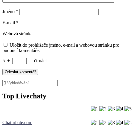
Jméno
*
E-mail
*
Webová stránka
Uložit do prohlížeče jméno, e-mail a webovou stránku pro
budoucí komentáře.
5
+
=
čtrnáct
Top Livechaty
Chaturbate.com