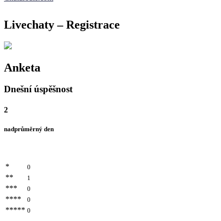
Livechaty – Registrace
Anketa
Dnešní úspěšnost
2
nadprůměrný den
*
0
**
1
***
0
****
0
*****
0