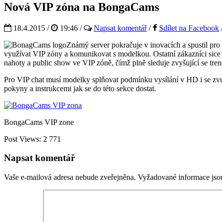
Nová VIP zóna na BongaCams
18.4.2015 /
19:46
/
Napsat komentář
/
Sdílet na Facebook
Známý server pokračuje v inovacích a spustil pro 
využívat VIP zóny a komunikovat s modelkou. Ostatní zákazníci sice 
nahoty a public show ve VIP zóně, čímž plně sleduje zvyšující se tre
Pro VIP chat musí modelky splňovat podmínku vysílání v HD i se zvu
pokyny a instrukcemi jak se do této sekce dostat.
BongaCams VIP zone
Post Views:
2 771
Napsat komentář
Vaše e-mailová adresa nebude zveřejněna.
Vyžadované informace js