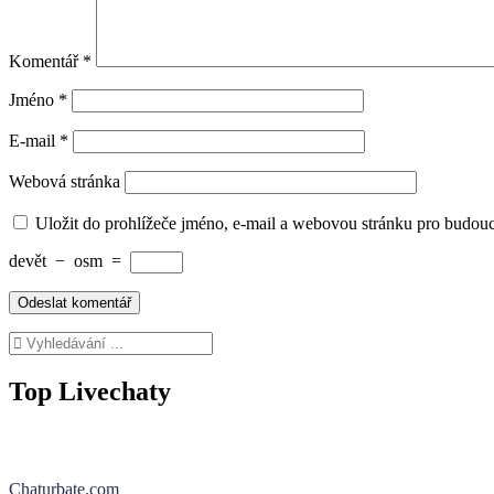
Komentář
*
Jméno
*
E-mail
*
Webová stránka
Uložit do prohlížeče jméno, e-mail a webovou stránku pro budou
devět
−
osm
=
Top Livechaty
Chaturbate.com