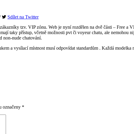
/
Sdílet na Twitter
zákazníky tzv. VIP zónu. Web je nyní rozdělen na dvě části – Free a VI
mají taky přístup, včetně možnosti pvt či voyeur chatu, ale nemohou n
nd non-nude chatování.
kem a vysílací místnost musí odpovídat standardům . Každá modelka má
ou označeny
*