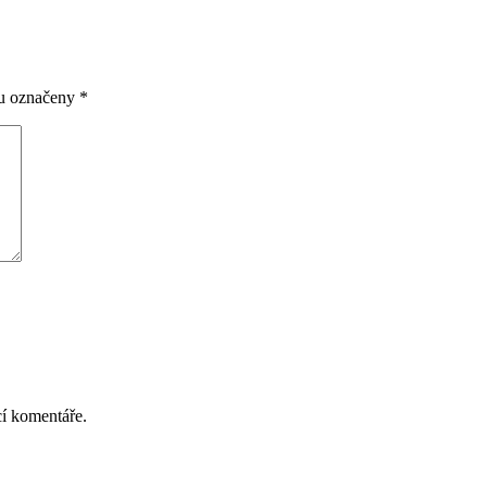
ou označeny
*
cí komentáře.