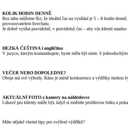
KOLIK HODIN DENNĚ
Bez tabu můžeme říci, že ideální čas na vysílání je 5 – 8 hodin den
provozovatelem livechatu.
Je dobré vysílat pravidelně, v pravidelný čas – aby vás klienti snadn
HEZKÁ ČEŠTINA i angličtina
V jazyce, kterým komunikujete, byste měla být mistr. S jednoduchými fr
VEČER NEBO DOPOLEDNE?
Oboje má své výhody. Ráno je méně konkurence a výdělky mohou být vět
AKTUÁLNÍ FOTO z kamery na náhledovce
Lákavé pro klienty může být, když si změníte profilovou fotku a pokaž
Máte nějaké vlastní tipy pro zvýšení výdělků?