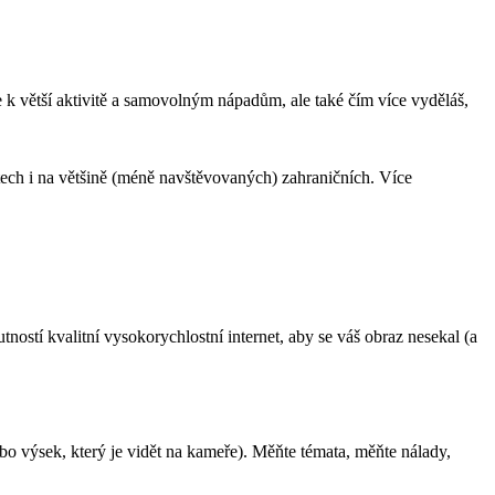
je k větší aktivitě a samovolným nápadům, ale také čím více vyděláš,
atech i na většině (méně navštěvovaných) zahraničních. Více
ností kvalitní vysokorychlostní internet, aby se váš obraz nesekal (a
ebo výsek, který je vidět na kameře). Měňte témata, měňte nálady,