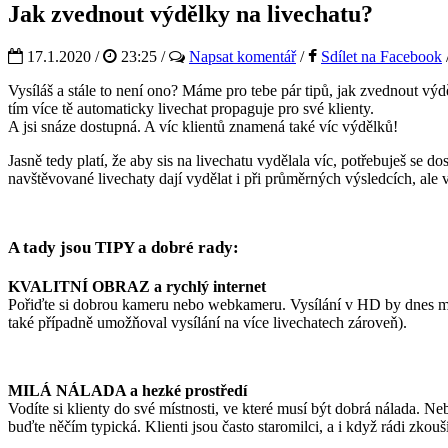
Jak zvednout výdělky na livechatu?
17.1.2020 /
23:25
/
Napsat komentář
/
Sdílet na Facebook
Vysíláš a stále to není ono? Máme pro tebe pár tipů, jak zvednout výd
tím více tě automaticky livechat propaguje pro své klienty.
A jsi snáze dostupná. A víc klientů znamená také víc výdělků!
Jasně tedy platí, že aby sis na livechatu vydělala víc, potřebuješ se
navštěvované livechaty dají vydělat i při průměrných výsledcích, ale vě
A tady jsou TIPY a dobré rady:
KVALITNÍ OBRAZ a rychlý internet
Pořiďte si dobrou kameru nebo webkameru. Vysílání v HD by dnes mělo b
také případně umožňoval vysílání na více livechatech zároveň).
MILÁ NÁLADA a hezké prostředí
Vodíte si klienty do své místnosti, ve které musí být dobrá nálada. N
buďte něčím typická. Klienti jsou často staromilci, a i když rádi zkou