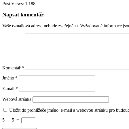
Post Views:
1 188
Napsat komentář
Vaše e-mailová adresa nebude zveřejněna.
Vyžadované informace js
Komentář
*
Jméno
*
E-mail
*
Webová stránka
Uložit do prohlížeče jméno, e-mail a webovou stránku pro budou
5
+
5
=