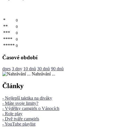
*
0
**
0
***
0
****
0
*****
0
Časové období
dnes
3 dny
10 dnů
30 dnů
90 dnů
Nahrávání ...
Články
- Nejlepší taktika na diváky
- Máte svoje limity?
- Výdělky camgirls o Vánocích
- Role play
- Dvě tváře camgirls
- YouTube playlist