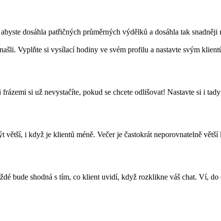
ně, abyste dosáhla patřičných průměrných výdělků a dosáhla tak snadně
o našli. Vyplňte si vysílací hodiny ve svém profilu a nastavte svým kli
ázemi si už nevystačíte, pokud se chcete odlišovat! Nastavte si i tady 
ší, i když je klientů méně. Večer je častokrát neporovnatelně větší ko
dé bude shodná s tím, co klient uvidí, když rozklikne váš chat. Ví, do 