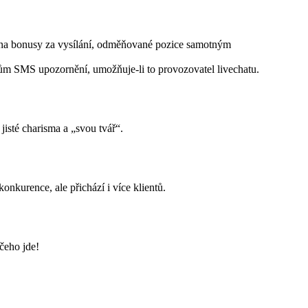
ji na bonusy za vysílání, odměňované pozice samotným
entům SMS upozornění, umožňuje-li to provozovatel livechatu.
jisté charisma a „svou tvář“.
nkurence, ale přichází i více klientů.
čeho jde!