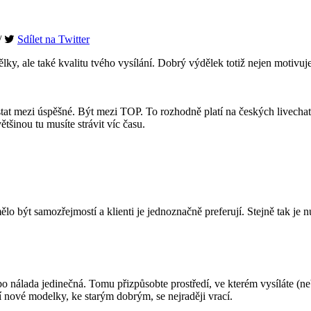
/
Sdílet na Twitter
ělky, ale také kvalitu tvého vysílání. Dobrý výdělek totiž nejen motivu
 dostat mezi úspěšné. Být mezi TOP. To rozhodně platí na českých livech
tšinou tu musíte strávit víc času.
ýt samozřejmostí a klienti je jednoznačně preferují. Stejně tak je nut
ebo nálada jedinečná. Tomu přizpůsobte prostředí, ve kterém vysíláte (n
ší nové modelky, ke starým dobrým, se nejraději vrací.