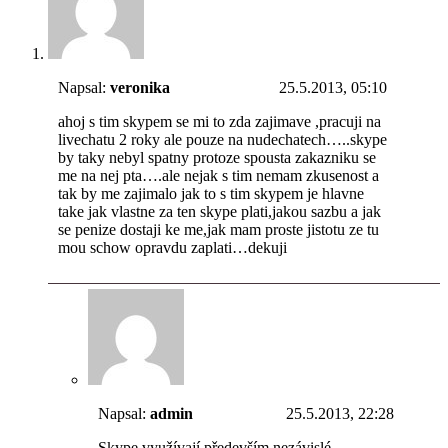
Napsal:
veronika
25.5.2013, 05:10
ahoj s tim skypem se mi to zda zajimave ,pracuji na
livechatu 2 roky ale pouze na nudechatech…..skype
by taky nebyl spatny protoze spousta zakazniku se
me na nej pta….ale nejak s tim nemam zkusenost a
tak by me zajimalo jak to s tim skypem je hlavne
take jak vlastne za ten skype plati,jakou sazbu a jak
se penize dostaji ke me,jak mam proste jistotu ze tu
mou schow opravdu zaplati…dekuji
Napsal:
admin
25.5.2013, 22:28
Skype využívají především nezávislé