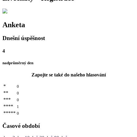
Anketa
Dnešní úspěšnost
4
nadprůměrný den
Zapojte se také do našeho hlasování
*
0
**
0
***
0
****
1
*****
0
Časové období