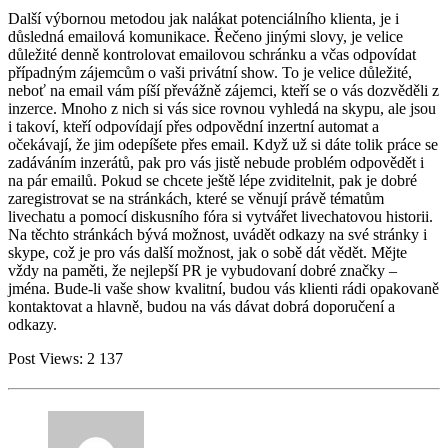
Další výbornou metodou jak nalákat potenciálního klienta, je i
důsledná emailová komunikace. Řečeno jinými slovy, je velice
důležité denně kontrolovat emailovou schránku a včas odpovídat
případným zájemcům o vaši privátní show. To je velice důležité,
neboť na email vám píší převážně zájemci, kteří se o vás dozvěděli z
inzerce. Mnoho z nich si vás sice rovnou vyhledá na skypu, ale jsou
i takoví, kteří odpovídají přes odpovědní inzertní automat a
očekávají, že jim odepíšete přes email. Když už si dáte tolik práce se
zadáváním inzerátů, pak pro vás jistě nebude problém odpovědět i
na pár emailů. Pokud se chcete ještě lépe zviditelnit, pak je dobré
zaregistrovat se na stránkách, které se věnují právě tématům
livechatu a pomocí diskusního fóra si vytvářet livechatovou historii.
Na těchto stránkách bývá možnost, uvádět odkazy na své stránky i
skype, což je pro vás další možnost, jak o sobě dát vědět. Mějte
vždy na paměti, že nejlepší PR je vybudovaní dobré značky –
jména. Bude-li vaše show kvalitní, budou vás klienti rádi opakovaně
kontaktovat a hlavně, budou na vás dávat dobrá doporučení a
odkazy.
Post Views:
2 137