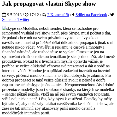
Jak propagovat vlastní Skype show
9.5.2013 /
17:12
/
2 Komentářů
/
Sdílet na Facebook
/
Sdílet na Twitter
Modelka, neboli sender, která se rozhodne pro
samostatné vysílání své show např. přes Skype, musí počítat s tím,
že pokud chce mít na svém privátním vystoupení vysokou
návštěvnost, musí si průběžně dělat důkladnou propagaci, jinak o ní
nebude nikdo vědět. Vytvářet si reklamu je časově a mnohdy i
finančně náročné, ale rozhodně se to vyplatí. Omezit se jen na
spamování chatů s erotickou tématikou je sice jednodušší, ale i méně
produktivní. Pokud to s livechatem myslíte opravdu vážně, je
potřeba se velice důkladně věnovat své prezentaci a dát o sobě na
internetu vědět. Vhodné je například zadávání inzerátů na inzertní
servery, přičemž mnoho z nich, a to i těch dobrých, je zdarma. Pro
dobrou propagaci je také velice důležité zvolit si pěkné a dobře
zapamatovatelné skype jméno – nick. Neopomenutelnou částí dobré
prezentace modelky jsou i soukromé stránky, na kterých se modelka
– sender pěkně popíše, vloží na ně pár svých vnadných fotografií,
sdělí svůj nick a např. i čas, kdy bývá k zastižení. Fotečky by měly
být takové, aby dokázaly nalákat návštěvníka ke shlédnutí show, ale
zase ne tak intimní, aby ukazovaly příliš mnoho detailů z
modelčiných intimních partií.