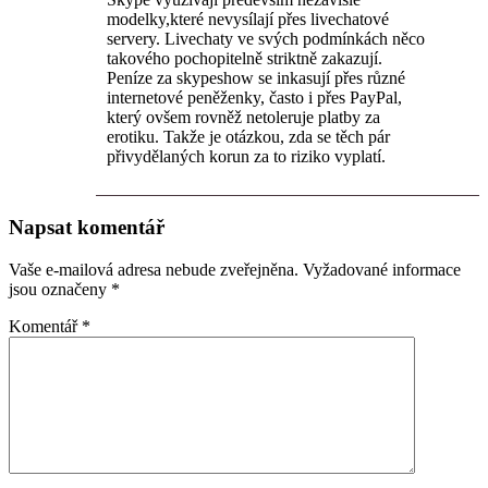
modelky,které nevysílají přes livechatové
servery. Livechaty ve svých podmínkách něco
takového pochopitelně striktně zakazují.
Peníze za skypeshow se inkasují přes různé
internetové peněženky, často i přes PayPal,
který ovšem rovněž netoleruje platby za
erotiku. Takže je otázkou, zda se těch pár
přivydělaných korun za to riziko vyplatí.
Napsat komentář
Vaše e-mailová adresa nebude zveřejněna.
Vyžadované informace
jsou označeny
*
Komentář
*