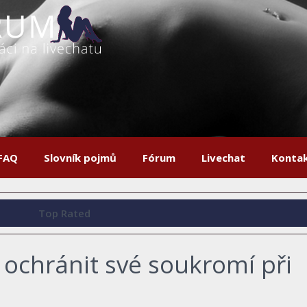
FAQ
Slovník pojmů
Fórum
Livechat
Konta
Top Rated
si ochránit své soukromí při