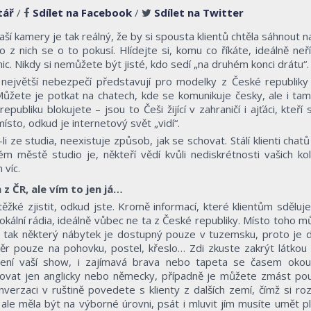
tář
/
Sdílet na Facebook
/
Sdílet na Twitter
ší kamery je tak reálný, že by si spousta klientů chtěla sáhnout n
 z nich se o to pokusí. Hlídejte si, komu co říkáte, ideálně neř
ic. Nikdy si nemůžete být jisté, kdo sedí „na druhém konci drátu“.
 největší nebezpečí představují pro modelky z České republiky 
 Můžete je potkat na chatech, kde se komunikuje česky, ale i tam
epubliku blokujete – jsou to Češi žijící v zahraničí i ajťáci, kteří 
ísto, odkud je internetový svět „vidí“.
-li ze studia, neexistuje způsob, jak se schovat. Stálí klienti chatů
ém městě studio je, někteří vědí kvůli nediskrétnosti vašich ko
víc.
 z ČR, ale vím to jen já…
ěžké zjistit, odkud jste. Kromě informací, které klientům sděluje
 lokální rádia, ideálně vůbec ne ta z České republiky. Místo toho 
jně tak některý nábytek je dostupný pouze v tuzemsku, proto je 
ěr pouze na pohovku, postel, křeslo… Zdi zkuste zakrýt látkou
živení vaší show, i zajímavá brava nebo tapeta se časem okou
kovat jen anglicky nebo německy, případně je můžete zmást pou
nverzaci v ruštině povedete s klienty z dalších zemí, čímž si roz
ale měla být na výborné úrovni, psát i mluvit jím musíte umět pl