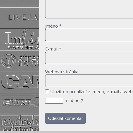
Jméno
*
E-mail
*
Webová stránka
Uložit do prohlížeče jméno, e-mail a we
+
4
=
7