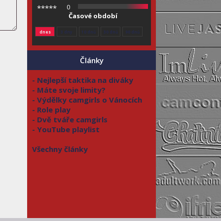
0
*****
Časové období
dnes
3 dny
10 dnů
30 dnů
90 dnů
Články
- Nejlepší taktika na diváky
- Máte svoje limity?
- Výdělky camgirls o Vánocích
- Role play
- Dvě tváře camgirls
- YouTube playlist
Všechny články