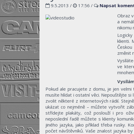
9.5.2013 /
17:56
/
Napsat komen
Obraz va
a nemálo
nikomu n
Logicky
klienti.
Českou r
změnit m
Vysíláte
ve kter
mnohem 
Vysílám
Pokud ale pracujete z domu, je jen velmi t
musíte hlídat i ostatní věci. Nepouštějte si
zvolit některé z internetových rádií. Ste
ukázat co nejméně – můžete vytvořit záb
střídejte plakáty, což poslouží i pro o
neposlední řadě můžete s klienty komuni
jiného jazyka, jako příklad třeba rusky. Ko
počet návštěvníků. Vaše znalost jazyka by 