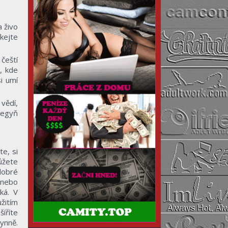
a živo
íkejte
čeští
, kde
si umí
 vědí,
legyň
te, si
můžete
dobré
 nebo
ká. V
žitím
šíříte
ynně.