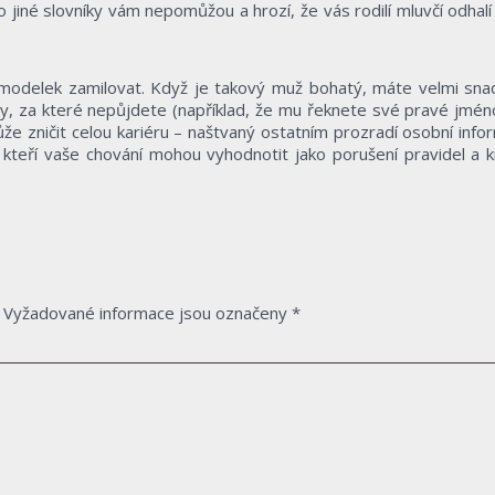
 jiné slovníky vám nepomůžou a hrozí, že vás rodilí mluvčí odhal
 modelek zamilovat. Když je takový muž bohatý, máte velmi sna
ty, za které nepůjdete (například, že mu řeknete své pravé jméno
že zničit celou kariéru – naštvaný ostatním prozradí osobní info
kteří vaše chování mohou vyhodnotit jako porušení pravidel a 
Vyžadované informace jsou označeny
*