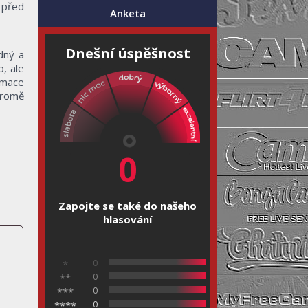
í před
Anketa
Dnešní úspěšnost
dný a
, ale
rmace
kromě
0
Zapojte se také do našeho
hlasování
0
*
0
**
0
***
0
****