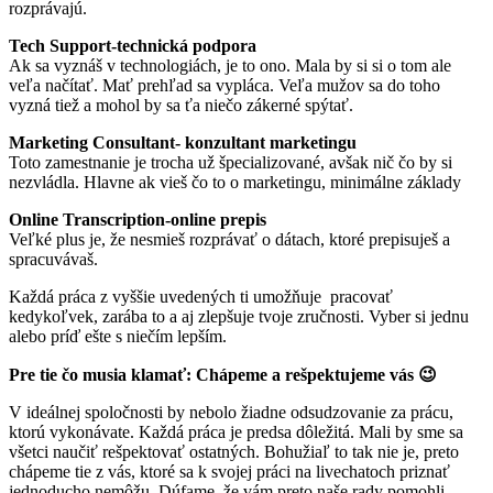
rozprávajú.
Tech Support-technická podpora
Ak sa vyznáš v technologiách, je to ono. Mala by si si o tom ale
veľa načítať. Mať prehľad sa vypláca. Veľa mužov sa do toho
vyzná tiež a mohol by sa ťa niečo zákerné spýtať.
Marketing Consultant- konzultant marketingu
Toto zamestnanie je trocha už špecializované, avšak nič čo by si
nezvládla. Hlavne ak vieš čo to o marketingu, minimálne základy
Online Transcription-online prepis
Veľké plus je, že nesmieš rozprávať o dátach, ktoré prepisuješ a
spracuvávaš.
Každá práca z vyššie uvedených ti umožňuje pracovať
kedykoľvek, zarába to a aj zlepšuje tvoje zručnosti. Vyber si jednu
alebo príď ešte s niečím lepším.
Pre tie čo musia klamať: Chápeme a rešpektujeme vás 😉
V ideálnej spoločnosti by nebolo žiadne odsudzovanie za prácu,
ktorú vykonávate. Každá práca je predsa dôležitá. Mali by sme sa
všetci naučiť rešpektovať ostatných. Bohužiaľ to tak nie je, preto
chápeme tie z vás, ktoré sa k svojej práci na livechatoch priznať
jednoducho nemôžu. Dúfame, že vám preto naše rady pomohli