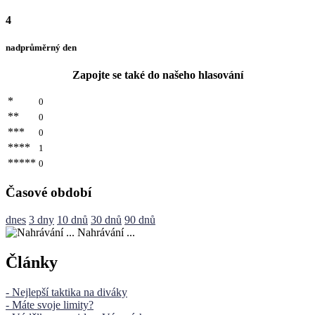
4
nadprůměrný den
Zapojte se také do našeho hlasování
*
0
**
0
***
0
****
1
*****
0
Časové období
dnes
3 dny
10 dnů
30 dnů
90 dnů
Nahrávání ...
Články
- Nejlepší taktika na diváky
- Máte svoje limity?