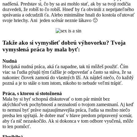
nadšená. Predstav si, čo by sa asi mohlo stať, ak by sa tvoji rodičia
dozvedeli, že robíš to čo robíš. Hneď by ťa obvinili z neprijateľného
správania a odcudzili ťa. Alebo minimálne hnali do kostola oľutovať
svoje hriechy. Ani jeden scénár neznie lákavo 🙁
Takže ako si vymyslieť dobrú výhovorku? Tvoja
vymyslená práca by mala byť:
Nudná
Hocijaká nudná práca, aká ťa napadne, tak tú môžeš použiť. Čím
viac sa ľudia pýtajú tým ťažšie je odpovedať a často sa stáva, že sa
nakoniec človek zamotá do vlastných lží. Ak nájdeš niečo, čo každý
pozná a je to stále o tom istom, nikoho to nebude veľmi trápiť.
Práca, s ktorou si stotožnená
Mala by si byť schopná diskutovať o tom pár minút bez
akýchkoľvek pochybností a neznalostí o tvojom zamestnaní. Aj keď
to nemusí byť práve najzaujímavejšia práca, ľudia sa možno niečo
predsa len spýtajú. Je dobre mať v hlave predom pripravený scenár,
aby ťa nič nezaskočilo. Ak si dokonca v tom odbore vyučená, môže
to len pomôcť.
Flexibilná