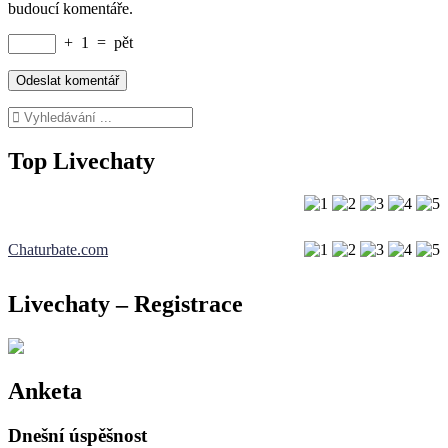
budoucí komentáře.
+
1
=
pět
Top Livechaty
Chaturbate.com
Livechaty – Registrace
Anketa
Dnešní úspěšnost