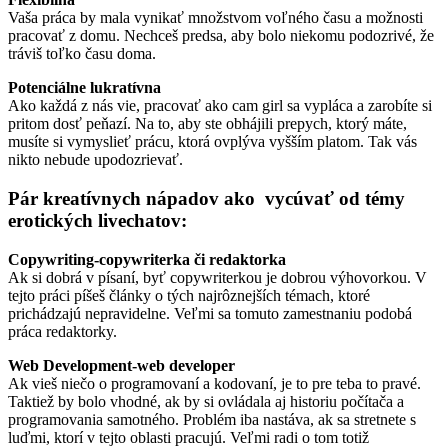
Vaša práca by mala vynikať množstvom voľného času a možnosti
pracovať z domu. Nechceš predsa, aby bolo niekomu podozrivé, že
tráviš toľko času doma.
Potenciálne lukratívna
Ako každá z nás vie, pracovať ako cam girl sa vypláca a zarobíte si
pritom dosť peňazí. Na to, aby ste obhájili prepych, ktorý máte,
musíte si vymyslieť prácu, ktorá ovplýva vyšším platom. Tak vás
nikto nebude upodozrievať.
Pár kreatívnych nápadov ako vycúvať od témy
erotických livechatov:
Copywriting-copywriterka či redaktorka
Ak si dobrá v písaní, byť copywriterkou je dobrou výhovorkou. V
tejto práci píšeš články o tých najrôznejších témach, ktoré
prichádzajú nepravidelne. Veľmi sa tomuto zamestnaniu podobá
práca redaktorky.
Web Development-web developer
Ak vieš niečo o programovaní a kodovaní, je to pre teba to pravé.
Taktiež by bolo vhodné, ak by si ovládala aj historiu počítača a
programovania samotného. Problém iba nastáva, ak sa stretnete s
luďmi, ktorí v tejto oblasti pracujú. Veľmi radi o tom totiž