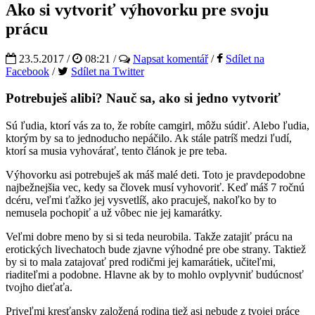
Ako si vytvoriť výhovorku pre svoju
prácu
23.5.2017 /
08:21
/
Napsat komentář
/
Sdílet na
Facebook
/
Sdílet na Twitter
Potrebuješ alibi? Nauč sa, ako si jedno vytvoriť
Sú ľudia, ktorí vás za to, že robíte camgirl, môžu súdiť. Alebo ľudia,
ktorým by sa to jednoducho nepáčilo. Ak stále patríš medzi ľudí,
ktorí sa musia vyhovárať, tento článok je pre teba.
Výhovorku asi potrebuješ ak máš malé deti. Toto je pravdepodobne
najbežnejšia vec, kedy sa človek musí vyhovoriť. Keď máš 7 ročnú
dcéru, veľmi ťažko jej vysvetlíš, ako pracuješ, nakoľko by to
nemusela pochopiť a už vôbec nie jej kamarátky.
Veľmi dobre meno by si si teda neurobila. Takže zatajiť prácu na
erotických livechatoch bude zjavne výhodné pre obe strany. Taktiež
by si to mala zatajovať pred rodičmi jej kamarátiek, učiteľmi,
riaditeľmi a podobne. Hlavne ak by to mohlo ovplyvniť budúcnosť
tvojho dieťaťa.
Priveľmi kresťansky založená rodina tiež asi nebude z tvojej práce