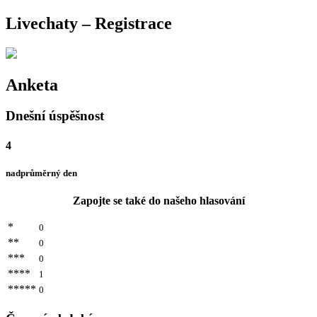
Livechaty – Registrace
Anketa
Dnešní úspěšnost
4
nadprůměrný den
Zapojte se také do našeho hlasování
*
0
**
0
***
0
****
1
*****
0