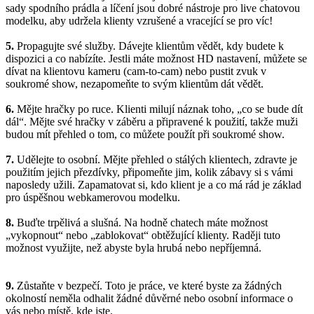
sady spodního prádla a líčení jsou dobré nástroje pro live chatovou
modelku, aby udržela klienty vzrušené a vracející se pro víc!
5.
Propagujte své služby. Dávejte klientům vědět, kdy budete k
dispozici a co nabízíte. Jestli máte možnost HD nastavení, můžete se
dívat na klientovu kameru (cam-to-cam) nebo pustit zvuk v
soukromé show, nezapomeňte to svým klientům dát vědět.
6.
Mějte hračky po ruce. Klienti milují náznak toho, „co se bude dít
dál“. Mějte své hračky v záběru a připravené k použití, takže muži
budou mít přehled o tom, co můžete použít při soukromé show.
7.
Udělejte to osobní. Mějte přehled o stálých klientech, zdravte je
použitím jejich přezdívky, připomeňte jim, kolik zábavy si s vámi
naposledy užili. Zapamatovat si, kdo klient je a co má rád je základ
pro úspěšnou webkamerovou modelku.
8.
Buďte trpělivá a slušná. Na hodně chatech máte možnost
„vykopnout“ nebo „zablokovat“ obtěžující klienty. Raději tuto
možnost využijte, než abyste byla hrubá nebo nepříjemná.
9.
Zůstaňte v bezpečí. Toto je práce, ve které byste za žádných
okolností neměla odhalit žádné důvěrné nebo osobní informace o
vás nebo místě, kde jste.