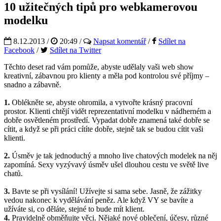
10 užitečných tipů pro webkamerovou
modelku
8.12.2013 /
20:49
/
Napsat komentář
/
Sdílet na
Facebook
/
Sdílet na Twitter
Těchto deset rad vám pomůže, abyste udělaly vaši web show
kreativní, zábavnou pro klienty a měla pod kontrolou své příjmy –
snadno a zábavně.
1.
Oblékněte se, abyste ohromila, a vytvořte krásný pracovní
prostor. Klienti chtějí vidět reprezentativní modelku v nádherném a
dobře osvětleném prostředí. Vypadat dobře znamená také dobře se
cítit, a když se při práci cítíte dobře, stejně tak se budou cítit vaši
klienti.
2.
Úsměv je tak jednoduchý a mnoho live chatových modelek na něj
zapomíná. Sexy vyzývavý úsměv ušel dlouhou cestu ve světě live
chatů.
3.
Bavte se při vysílání! Užívejte si sama sebe. Jasně, že zážitky
vedou nakonec k vydělávání peněz. Ale když VY se bavíte a
užíváte si, co děláte, stejné to bude mít klient.
4.
Pravidelně obměňujte věci. Nějaké nové oblečení, účesy, různé