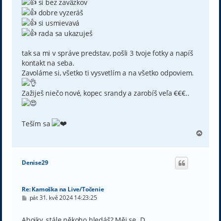
si bez zaväzkov
dobre vyzeráš
si usmievavá
rada sa ukazuješ
tak sa mi v správe predstav, pošli 3 tvoje fotky a napíš
kontakt na seba.
Zavoláme si, všetko ti vysvetlím a na všetko odpoviem.
Zažiješ niečo nové, kopec srandy a zarobíš veľa €€€..
Teším sa
N
a
h
o
Denise29
r
u
Re: Kamoška na Live/Točenie
P
pát 31. kvě 2024 14:23:25
ř
í
s
Ahojky, stále někoho hledáš? Měj se. D.