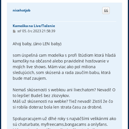
nicehotjob
Kamoška na Live/Točenie
P
stř 05. črc 2023 21:58:39
ř
í
s
Ahoj baby, (áno LEN baby)
p
ě
v
som úspešná cam modelka s profi štúdiom ktorá hľadá
e
kamošky na občasné alebo pravidelné hosťovanie v
k
mojích live shows. Mám viac ako pol miliona
sledujúcich, som skúsená a rada zaučím babu, ktorá
bude mať zaujem.
Nemaš skúsenosti s webkou ani livechatom? Nevadí! O
to lepšie! Budeš bez zlozvykov.
Máš už skúsenosti na webke? Tiež nevadí! Zistiš že čo
si robila doteraz bola len strata času za drobné.
Spolupracujem už dlhé roky s najväčšími velikánmi ako
sú chaturbate, myfreecams,bongacams a onlyfans.