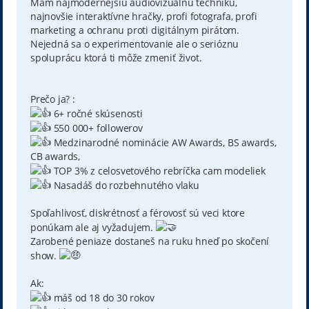
Mám najmodernejšiu audiovizuálnu techniku,
najnovšie interaktívne hračky, profi fotografa, profi
marketing a ochranu proti digitálnym pirátom.
Nejedná sa o experimentovanie ale o serióznu
spoluprácu ktorá ti môže zmeniť život.
Prečo ja? :
6+ ročné skúsenosti
550 000+ followerov
Medzinarodné nominácie AW Awards, BS awards,
CB awards,
TOP 3% z celosvetového rebríčka cam modeliek
Nasadáš do rozbehnutého vlaku
Spoľahlivosť, diskrétnosť a férovosť sú veci ktore
ponúkam ale aj vyžadujem.
Zarobené peniaze dostaneš na ruku hneď po skočení
show.
Ak:
máš od 18 do 30 rokov