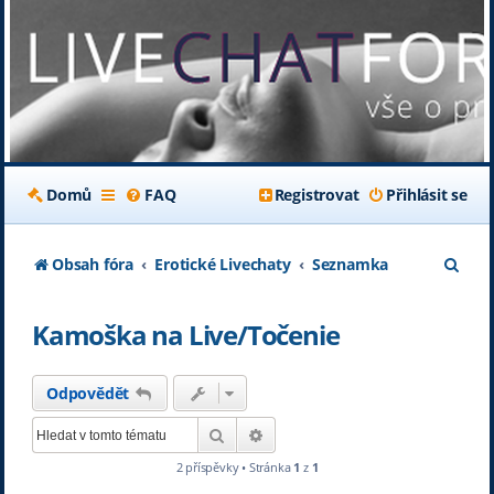
Domů
FAQ
Registrovat
Přihlásit se
H
Obsah fóra
Erotické Livechaty
Seznamka
l
Kamoška na Live/Točenie
e
d
Odpovědět
a
Hledat
Pokročilé hledání
t
2 příspěvky • Stránka
1
z
1