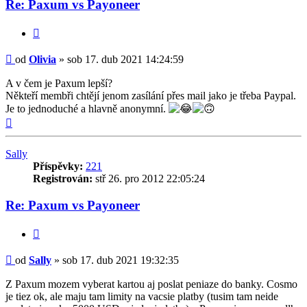
Re: Paxum vs Payoneer
Citovat
Příspěvek
od
Olivia
»
sob 17. dub 2021 14:24:59
A v čem je Paxum lepší?
Někteří membři chtějí jenom zasílání přes mail jako je třeba Paypal.
Je to jednoduché a hlavně anonymní.
Nahoru
Sally
Příspěvky:
221
Registrován:
stř 26. pro 2012 22:05:24
Re: Paxum vs Payoneer
Citovat
Příspěvek
od
Sally
»
sob 17. dub 2021 19:32:35
Z Paxum mozem vyberat kartou aj poslat peniaze do banky. Cosmo
je tiez ok, ale maju tam limity na vacsie platby (tusim tam neide