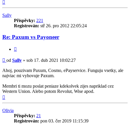
Nahoru
Sally
Příspěvky:
221
Registrován:
stř 26. pro 2012 22:05:24
Re: Paxum vs Payoneer
Citovat
Příspěvek
od
Sally
»
sob 17. dub 2021 10:02:27
Ahoj, pouzivam Paxum, Cosmo, ePayservice. Funguju vsetky, ale
najviac mi vyhovuje Paxum.
Membri ti mozu poslat peniaze kdekolvek zijes napriklad cez
Western Union. Alebo potom Revolut, Wise apod.
Nahoru
Olivia
Příspěvky:
21
Registrován:
pon 03. čer 2019 11:15:39