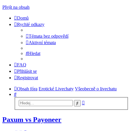
Přejít na obsah
Domů
Rychlé odkazy
Témata bez odpovědí
Aktivní témata
Hledat
FAQ
Přihlásit se
Registrovat
Obsah fóra
Erotické Livechaty
Všeobecně o livechatu
Hledat
Pokročilé
Hledat
hledání
Paxum vs Payoneer