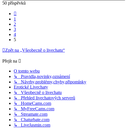
50 příspěvků
Předchozí
1
2
3
4
5
Zpět na „Všeobecně o livechatu“
Přejít na
O tomto webu
↳ Pravidla,novinky,oznámení
↳ Návrhy,problémy,chyby,připomínky
Erotické Livechaty
↳ Všeobecně o livechatu
↳ Přehled livechatových serverů
↳ HomeCams.com
↳ MyFreeCams.com
↳ Streamate.com
↳ Chaturbate.com
↳ LiveJasmin.com