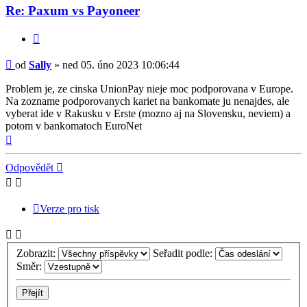
Re: Paxum vs Payoneer
Citovat
Příspěvek
od
Sally
»
ned 05. úno 2023 10:06:44
Problem je, ze cinska UnionPay nieje moc podporovana v Europe.
Na zozname podporovanych kariet na bankomate ju nenajdes, ale
vyberat ide v Rakusku v Erste (mozno aj na Slovensku, neviem) a
potom v bankomatoch EuroNet
Nahoru
Odpovědět
Verze pro tisk
Zobrazit:
Seřadit podle:
Směr: