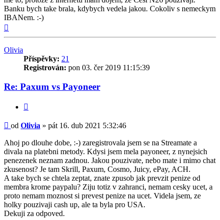
Banku bych take brala, kdybych vedela jakou. Cokoliv s nemeckym
IBANem. :-)
Nahoru
Olivia
Příspěvky:
21
Registrován:
pon 03. čer 2019 11:15:39
Re: Paxum vs Payoneer
Citovat
Příspěvek
od
Olivia
»
pát 16. dub 2021 5:32:46
Ahoj po dlouhe dobe, :-) zaregistrovala jsem se na Streamate a
divala na platebni metody. Kdysi jsem mela payoneer, z nynejsich
penezenek neznam zadnou. Jakou pouzivate, nebo mate i mimo chat
zkusenost? Je tam Skrill, Paxum, Cosmo, Juicy, ePay, ACH.
A take bych se chtela zeptat, znate zpusob jak prevzit penize od
membra krome paypalu? Ziju totiz v zahranci, nemam cesky ucet, a
proto nemam moznost si prevest penize na ucet. Videla jsem, ze
holky pouzivaji cash up, ale ta byla pro USA.
Dekuji za odpoved.