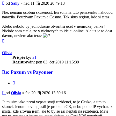
Příspěvek
od
Sally
»
ned 11. říj 2020 20:49:13
Nie, nemam osobnu skusenost, len som na tuto penazenku nahodou
narazila. Pouzivam Paxum a Cosmo. Tak skus region, kde si teraz.
Alebo nebolo by jednodussie otvorit si ucet v nemeckej banke?
Niekde som citala, ze v niektorych to ide aj online. Ale uz je to dost
davno, neviem ako teraz
Nahoru
Olivia
Příspěvky:
21
Registrován:
pon 03. čer 2019 11:15:39
Re: Paxum vs Payoneer
Citovat
Příspěvek
od
Olivia
»
úte 20. říj 2020 13:39:16
Ja musim jako prvni vepsat svoji rezidenci, to je Cesko, a tim to
skonci. Jenom nevim, jestli je problem CR, nebo podle IP vychazi z
mista, kde zrovna jsem, ale to by se asi neptali na rezidenci. Mate
me to, protoze z internetu mam dojem, ze Cesi N26 pouzivaji.