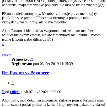
poslat viac ako 5000 USD v jednej platbe), ePayservice uz som dlho
nepouzila, maju tam vysoke poplatky, ale mozno uz ich zmenili
PP urcite nieje anonymny. Member vidi tvoje prave meno (aj ty
jeho). Ide sice prepnut PP ucet na firemny, a potom je tam
vymysleny nazov firmy, ale to ma malokto
Aj na Paxum si ide posielat vzajomne peniaze a tam member
neuvidi nic okrem emailu, ale kto z membrov ma Paxum... Potom
jedine Bitcoin alebo giftcards
Nahoru
Olivia
Příspěvky:
21
Registrován:
pon 03. čer 2019 11:15:39
Re: Paxum vs Payoneer
Citovat
Příspěvek
od
Olivia
»
pát 07. kvě 2021 9:39:00
Ahoj Sally, moc dekuji za informace. Zalozila jsem si Paxum a maji
tam moznost poslat penize na kartu. Tim je myslena jakakoliv vlastni