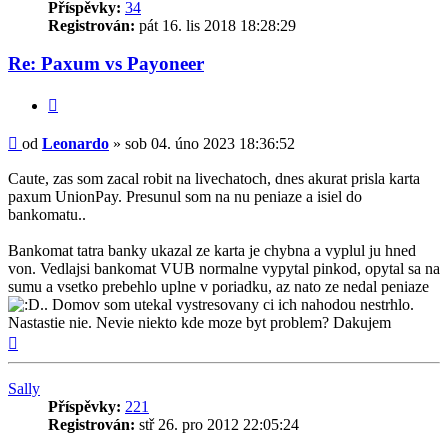
Příspěvky:
34
Registrován:
pát 16. lis 2018 18:28:29
Re: Paxum vs Payoneer
Citovat
Příspěvek
od
Leonardo
»
sob 04. úno 2023 18:36:52
Caute, zas som zacal robit na livechatoch, dnes akurat prisla karta
paxum UnionPay. Presunul som na nu peniaze a isiel do
bankomatu..
Bankomat tatra banky ukazal ze karta je chybna a vyplul ju hned
von. Vedlajsi bankomat VUB normalne vypytal pinkod, opytal sa na
sumu a vsetko prebehlo uplne v poriadku, az nato ze nedal peniaze
.. Domov som utekal vystresovany ci ich nahodou nestrhlo.
Nastastie nie. Nevie niekto kde moze byt problem? Dakujem
Nahoru
Sally
Příspěvky:
221
Registrován:
stř 26. pro 2012 22:05:24