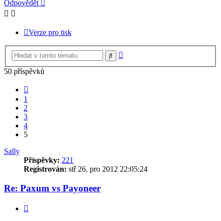
Odpovědět
Verze pro tisk
Pokročilé
Hledat
hledání
50 příspěvků
Předchozí
1
2
3
4
5
Sally
Příspěvky:
221
Registrován:
stř 26. pro 2012 22:05:24
Re: Paxum vs Payoneer
Citovat