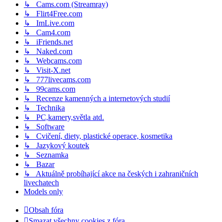
↳ Cams.com (Streamray)
↳ Flirt4Free.com
↳ ImLive.com
↳ Cam4.com
↳ iFriends.net
↳ Naked.com
↳ Webcams.com
↳ Visit-X.net
↳ 777livecams.com
↳ 99cams.com
↳ Recenze kamenných a internetových studií
↳ Technika
↳ PC,kamery,světla atd.
↳ Software
↳ Cvičení, diety, plastické operace, kosmetika
↳ Jazykový koutek
↳ Seznamka
↳ Bazar
↳ Aktuálně probíhající akce na českých i zahraničních
livechatech
Models only
Obsah fóra
Smazat všechny cookies z fóra