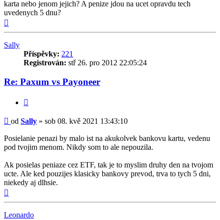
karta nebo jenom jejich? A penize jdou na ucet opravdu tech
uvedenych 5 dnu?
Nahoru
Sally
Příspěvky:
221
Registrován:
stř 26. pro 2012 22:05:24
Re: Paxum vs Payoneer
Citovat
Příspěvek
od
Sally
»
sob 08. kvě 2021 13:43:10
Posielanie penazi by malo ist na akukolvek bankovu kartu, vedenu
pod tvojim menom. Nikdy som to ale nepouzila.
Ak posielas peniaze cez ETF, tak je to myslim druhy den na tvojom
ucte. Ale ked pouzijes klasicky bankovy prevod, trva to tych 5 dni,
niekedy aj dlhsie.
Nahoru
Leonardo