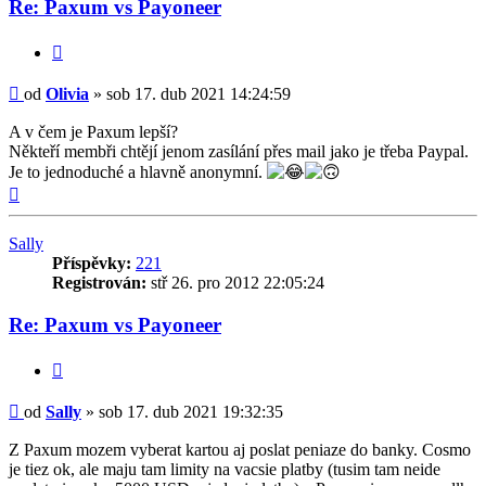
Re: Paxum vs Payoneer
Citovat
Příspěvek
od
Olivia
»
sob 17. dub 2021 14:24:59
A v čem je Paxum lepší?
Někteří membři chtějí jenom zasílání přes mail jako je třeba Paypal.
Je to jednoduché a hlavně anonymní.
Nahoru
Sally
Příspěvky:
221
Registrován:
stř 26. pro 2012 22:05:24
Re: Paxum vs Payoneer
Citovat
Příspěvek
od
Sally
»
sob 17. dub 2021 19:32:35
Z Paxum mozem vyberat kartou aj poslat peniaze do banky. Cosmo
je tiez ok, ale maju tam limity na vacsie platby (tusim tam neide