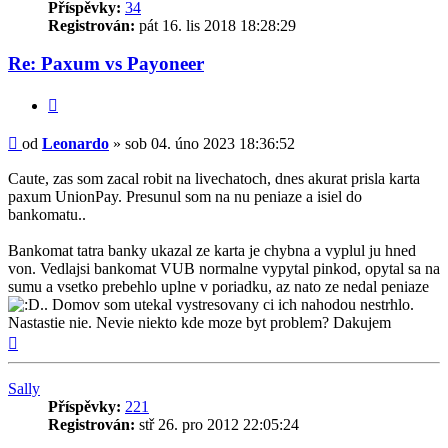
Příspěvky:
34
Registrován:
pát 16. lis 2018 18:28:29
Re: Paxum vs Payoneer
Citovat
Příspěvek
od
Leonardo
»
sob 04. úno 2023 18:36:52
Caute, zas som zacal robit na livechatoch, dnes akurat prisla karta
paxum UnionPay. Presunul som na nu peniaze a isiel do
bankomatu..
Bankomat tatra banky ukazal ze karta je chybna a vyplul ju hned
von. Vedlajsi bankomat VUB normalne vypytal pinkod, opytal sa na
sumu a vsetko prebehlo uplne v poriadku, az nato ze nedal peniaze
.. Domov som utekal vystresovany ci ich nahodou nestrhlo.
Nastastie nie. Nevie niekto kde moze byt problem? Dakujem
Nahoru
Sally
Příspěvky:
221
Registrován:
stř 26. pro 2012 22:05:24