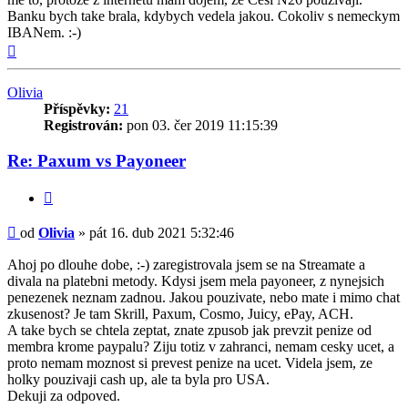
Banku bych take brala, kdybych vedela jakou. Cokoliv s nemeckym
IBANem. :-)
Nahoru
Olivia
Příspěvky:
21
Registrován:
pon 03. čer 2019 11:15:39
Re: Paxum vs Payoneer
Citovat
Příspěvek
od
Olivia
»
pát 16. dub 2021 5:32:46
Ahoj po dlouhe dobe, :-) zaregistrovala jsem se na Streamate a
divala na platebni metody. Kdysi jsem mela payoneer, z nynejsich
penezenek neznam zadnou. Jakou pouzivate, nebo mate i mimo chat
zkusenost? Je tam Skrill, Paxum, Cosmo, Juicy, ePay, ACH.
A take bych se chtela zeptat, znate zpusob jak prevzit penize od
membra krome paypalu? Ziju totiz v zahranci, nemam cesky ucet, a
proto nemam moznost si prevest penize na ucet. Videla jsem, ze
holky pouzivaji cash up, ale ta byla pro USA.
Dekuji za odpoved.