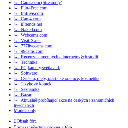
↳ Cams.com (Streamray)
↳ Flirt4Free.com
↳ ImLive.com
↳ Cam4.com
↳ iFriends.net
↳ Naked.com
↳ Webcams.com
↳ Visit-X.net
↳ 777livecams.com
↳ 99cams.com
↳ Recenze kamenných a internetových studií
↳ Technika
↳ PC,kamery,světla atd.
↳ Software
↳ Cvičení, diety, plastické operace, kosmetika
↳ Jazykový koutek
↳ Seznamka
↳ Bazar
↳ Aktuálně probíhající akce na českých i zahraničních
livechatech
Models only
Obsah fóra
Smazat všechny cookies z fóra