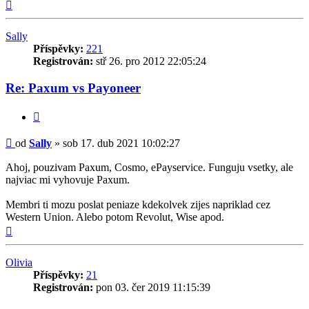
Nahoru
Sally
Příspěvky:
221
Registrován:
stř 26. pro 2012 22:05:24
Re: Paxum vs Payoneer
Citovat
Příspěvek
od
Sally
»
sob 17. dub 2021 10:02:27
Ahoj, pouzivam Paxum, Cosmo, ePayservice. Funguju vsetky, ale
najviac mi vyhovuje Paxum.
Membri ti mozu poslat peniaze kdekolvek zijes napriklad cez
Western Union. Alebo potom Revolut, Wise apod.
Nahoru
Olivia
Příspěvky:
21
Registrován:
pon 03. čer 2019 11:15:39