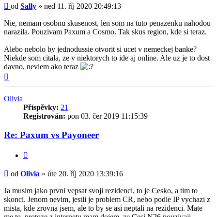
Příspěvek
od
Sally
»
ned 11. říj 2020 20:49:13
Nie, nemam osobnu skusenost, len som na tuto penazenku nahodou
narazila. Pouzivam Paxum a Cosmo. Tak skus region, kde si teraz.
Alebo nebolo by jednodussie otvorit si ucet v nemeckej banke?
Niekde som citala, ze v niektorych to ide aj online. Ale uz je to dost
davno, neviem ako teraz
Nahoru
Olivia
Příspěvky:
21
Registrován:
pon 03. čer 2019 11:15:39
Re: Paxum vs Payoneer
Citovat
Příspěvek
od
Olivia
»
úte 20. říj 2020 13:39:16
Ja musim jako prvni vepsat svoji rezidenci, to je Cesko, a tim to
skonci. Jenom nevim, jestli je problem CR, nebo podle IP vychazi z
mista, kde zrovna jsem, ale to by se asi neptali na rezidenci. Mate
me to, protoze z internetu mam dojem, ze Cesi N26 pouzivaji.