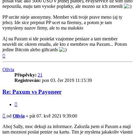
poslat viac ako 5000 USD v jednej platbe), ePayservice uz som dlho
nepouzila, maju tam vysoke poplatky, ale mozno uz ich zmenili
PP urcite nieje anonymny. Member vidi tvoje prave meno (aj ty
jeho). Ide sice prepnut PP ucet na firemny, a potom je tam
vymysleny nazov firmy, ale to ma malokto
Aj na Paxum si ide posielat vzajomne peniaze a tam member
neuvidi nic okrem emailu, ale kto z membrov ma Paxum... Potom
jedine Bitcoin alebo giftcards
Nahoru
Olivia
Příspěvky:
21
Registrován:
pon 03. čer 2019 11:15:39
Re: Paxum vs Payoneer
Citovat
Příspěvek
od
Olivia
»
pát 07. kvě 2021 9:39:00
Ahoj Sally, moc dekuji za informace. Zalozila jsem si Paxum a maji
tam moznost poslat penize na kartu. Tim je myslena jakakoliv vlastni