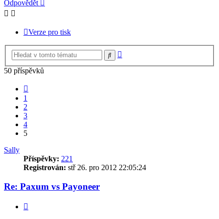
Odpovědět
Verze pro tisk
Pokročilé
Hledat
hledání
50 příspěvků
Předchozí
1
2
3
4
5
Sally
Příspěvky:
221
Registrován:
stř 26. pro 2012 22:05:24
Re: Paxum vs Payoneer
Citovat