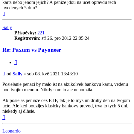
karta nebo jenom jejich? A penize jdou na ucet opravdu tech
uvedenych 5 dnu?
Nahoru
Sally
Příspěvky:
221
Registrován:
stř 26. pro 2012 22:05:24
Re: Paxum vs Payoneer
Citovat
Příspěvek
od
Sally
»
sob 08. kvě 2021 13:43:10
Posielanie penazi by malo ist na akukolvek bankovu kartu, vedenu
pod tvojim menom. Nikdy som to ale nepouzila.
Ak posielas peniaze cez ETF, tak je to myslim druhy den na tvojom
ucte. Ale ked pouzijes klasicky bankovy prevod, trva to tych 5 dni,
niekedy aj dlhsie.
Nahoru
Leonardo