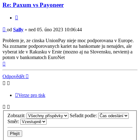
Re: Paxum vs Payoneer
Citovat
Příspěvek
od
Sally
»
ned 05. úno 2023 10:06:44
Problem je, ze cinska UnionPay nieje moc podporovana v Europe.
Na zozname podporovanych kariet na bankomate ju nenajdes, ale
vyberat ide v Rakusku v Erste (mozno aj na Slovensku, neviem) a
potom v bankomatoch EuroNet
Nahoru
Odpovědět
Verze pro tisk
Zobrazit:
Seřadit podle:
Směr: