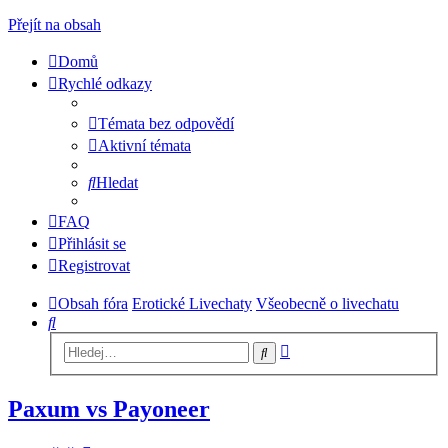
Přejít na obsah
Domů
Rychlé odkazy
Témata bez odpovědí
Aktivní témata
Hledat
FAQ
Přihlásit se
Registrovat
Obsah fóra
Erotické Livechaty
Všeobecně o livechatu
Hledat
Pokročilé
Hledat
hledání
Paxum vs Payoneer