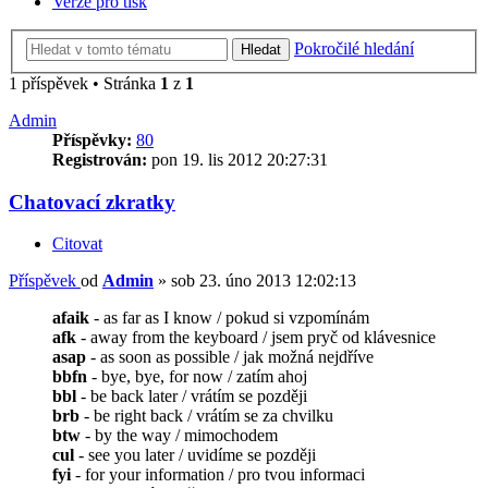
Verze pro tisk
Pokročilé hledání
Hledat
1 příspěvek • Stránka
1
z
1
Admin
Příspěvky:
80
Registrován:
pon 19. lis 2012 20:27:31
Chatovací zkratky
Citovat
Příspěvek
od
Admin
»
sob 23. úno 2013 12:02:13
afaik
- as far as I know / pokud si vzpomínám
afk
- away from the keyboard / jsem pryč od klávesnice
asap
- as soon as possible / jak možná nejdříve
bbfn
- bye, bye, for now / zatím ahoj
bbl
- be back later / vrátím se později
brb
- be right back / vrátím se za chvilku
btw
- by the way / mimochodem
cul
- see you later / uvidíme se později
fyi
- for your information / pro tvou informaci