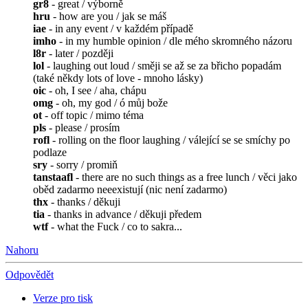
gr8
- great / výborně
hru
- how are you / jak se máš
iae
- in any event / v každém případě
imho
- in my humble opinion / dle mého skromného názoru
l8r
- later / později
lol
- laughing out loud / směji se až se za břicho popadám
(také někdy lots of love - mnoho lásky)
oic
- oh, I see / aha, chápu
omg
- oh, my god / ó můj bože
ot
- off topic / mimo téma
pls
- please / prosím
rofl
- rolling on the floor laughing / válející se se smíchy po
podlaze
sry
- sorry / promiň
tanstaafl
- there are no such things as a free lunch / věci jako
oběd zadarmo neeexistují (nic není zadarmo)
thx
- thanks / děkuji
tia
- thanks in advance / děkuji předem
wtf
- what the Fuck / co to sakra...
Nahoru
Odpovědět
Verze pro tisk