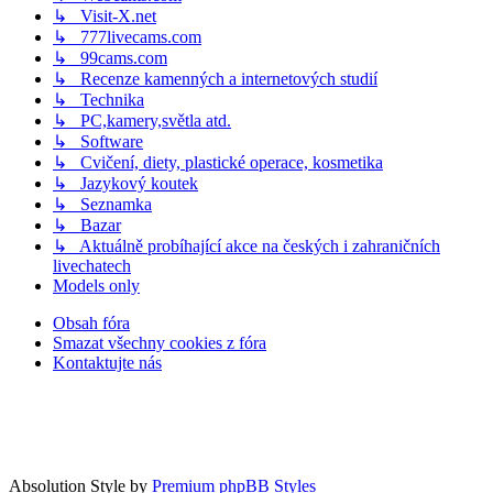
↳ Visit-X.net
↳ 777livecams.com
↳ 99cams.com
↳ Recenze kamenných a internetových studií
↳ Technika
↳ PC,kamery,světla atd.
↳ Software
↳ Cvičení, diety, plastické operace, kosmetika
↳ Jazykový koutek
↳ Seznamka
↳ Bazar
↳ Aktuálně probíhající akce na českých i zahraničních
livechatech
Models only
Obsah fóra
Smazat všechny cookies z fóra
Kontaktujte nás
Absolution Style by
Premium phpBB Styles