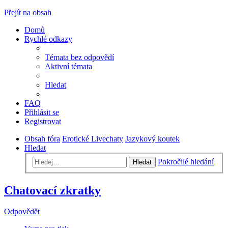
Přejít na obsah
Domů
Rychlé odkazy
Témata bez odpovědí
Aktivní témata
Hledat
FAQ
Přihlásit se
Registrovat
Obsah fóra
Erotické Livechaty
Jazykový koutek
Hledat
Pokročilé hledání
Hledat
Chatovací zkratky
Odpovědět