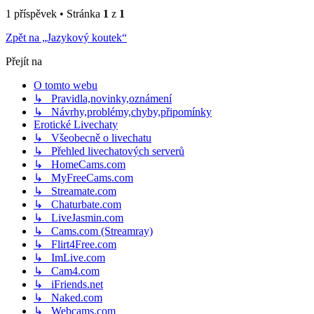
1 příspěvek • Stránka
1
z
1
Zpět na „Jazykový koutek“
Přejít na
O tomto webu
↳ Pravidla,novinky,oznámení
↳ Návrhy,problémy,chyby,připomínky
Erotické Livechaty
↳ Všeobecně o livechatu
↳ Přehled livechatových serverů
↳ HomeCams.com
↳ MyFreeCams.com
↳ Streamate.com
↳ Chaturbate.com
↳ LiveJasmin.com
↳ Cams.com (Streamray)
↳ Flirt4Free.com
↳ ImLive.com
↳ Cam4.com
↳ iFriends.net
↳ Naked.com
↳ Webcams.com