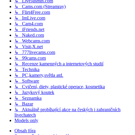
↳ LiveJasmin.com
↳ Cams.com (Streamray)
↳ Flirt4Free.com
↳ ImLive.com
↳ Cam4.com
↳ iFriends.net
↳ Naked.com
↳ Webcams.com
↳ Visit-X.net
↳ 777livecams.com
↳ 99cams.com
↳ Recenze kamenných a internetových studií
↳ Technika
↳ PC,kamery,světla atd.
↳ Software
↳ Cvičení, diety, plastické operace, kosmetika
↳ Jazykový koutek
↳ Seznamka
↳ Bazar
↳ Aktuálně probíhající akce na českých i zahraničních
livechatech
Models only
Obsah fóra