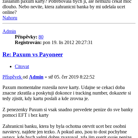
zaslanim paxum karty? Potrebovala bych ji, ale nemuzu cekat moc
dlouho. Nebo nevite, ktera zahranicni banka by mi udelala ucet
online?
Nahoru
Admin
Příspěvky:
80
Registrován:
pon 19. lis 2012 20:27:31
Re: Paxum vs Payoneer
Citovat
Příspěvek
od
Admin
»
stř 05. čer 2019 8:22:52
Paxum momentalne rozesila nove karty. Udajne se cekaci doba
znacne zkratila a poskytuji dokonce i tracking number, dokazete si
tedy zjistit, kdy kartu poslali a kde zrovna je.
Z penezenky Paxum si vsak snadno prevedete penize do sve banky
pomoci EFT i bez karty
Zahranicni banku, ktera by byla ochotna otevrit ucet bez osobni
navstevy, najdete jen tezko. A pokud ano, jsou to dost pochybne
ustavy, kde bych velmi dobre zvazoval, zda jim sverit svoje penize.