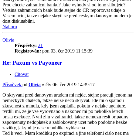
Proc chcete zahranicni banku? Jake vyhody si od toho slibujete?
Vetsina zahranicnich bank bude stejne do CR reportovat udaje o
Vasem uctu, takze nejake skryti se pred ceskym danovym uradem je
dost diskutabilni.
Nahoru
Olivia
Příspěvky:
21
Registrován:
pon 03. čer 2019 11:15:39
Re: Paxum vs Payoneer
Citovat
Příspěvek
od
Olivia
»
čtv 06. čer 2019 14:39:17
O skryvani pred danovym uradem mi nejde, stejne pracuji jenom na
nemeckych chatech, takze nelze neco skryvat. Jde mi o spatnou
zkusenost z minula, kdy jsem zaplatila pokutu v nejake agenture,
tvrdili mi, ze je vse vyrovnano a nakonec mi po nekolika letech
prisla exekuce. Nyni ziju v zahranici, takze nemuzu resit pripadny
zapomenuty nedoplatek a zablokovany ucet nebo podobne hezke
zazitky, jakymi je nase republika vyhlasena.
Ted k veci. Mam kreditku po expiraci a jine telefonni cislo nez ma