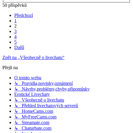
50 příspěvků
Předchozí
1
2
3
4
5
Další
Zpět na „Všeobecně o livechatu“
Přejít na
O tomto webu
↳ Pravidla,novinky,oznámení
↳ Návrhy,problémy,chyby,připomínky
Erotické Livechaty
↳ Všeobecně o livechatu
↳ Přehled livechatových serverů
↳ HomeCams.com
↳ MyFreeCams.com
↳ Streamate.com
↳ Chaturbate.com