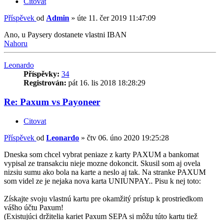
Citovat
Příspěvek
od
Admin
»
úte 11. čer 2019 11:47:09
Ano, u Paysery dostanete vlastni IBAN
Nahoru
Leonardo
Příspěvky:
34
Registrován:
pát 16. lis 2018 18:28:29
Re: Paxum vs Payoneer
Citovat
Příspěvek
od
Leonardo
»
čtv 06. úno 2020 19:25:28
Dneska som chcel vybrat peniaze z karty PAXUM a bankomat
vypisal ze transakciu nieje mozne dokoncit. Skusil som aj ovela
nizsiu sumu ako bola na karte a neslo aj tak. Na stranke PAXUM
som videl ze je nejaka nova karta UNIUNPAY.. Pisu k nej toto:
Získajte svoju vlastnú kartu pre okamžitý prístup k prostriedkom
vášho účtu Paxum!
(Existujúci držitelia kariet Paxum SEPA si môžu túto kartu tiež