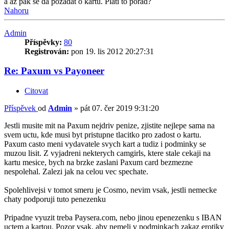
a az pak se da pozadat o kartu. Plati to porad?
Nahoru
Admin
Příspěvky:
80
Registrován:
pon 19. lis 2012 20:27:31
Re: Paxum vs Payoneer
Citovat
Příspěvek
od
Admin
»
pát 07. čer 2019 9:31:20
Jestli musite mit na Paxum nejdriv penize, zjistite nejlepe sama na
svem uctu, kde musi byt pristupne tlacitko pro zadost o kartu.
Paxum casto meni vydavatele svych kart a tudiz i podminky se
muzou lisit. Z vyjadreni nekterych camgirls, ktere stale cekaji na
kartu mesice, bych na brzke zaslani Paxum card bezmezne
nespolehal. Zalezi jak na celou vec spechate.
Spolehlivejsi v tomot smeru je Cosmo, nevim vsak, jestli nemecke
chaty podporuji tuto penezenku
Pripadne vyuzit treba Paysera.com, nebo jinou epenezenku s IBAN
uctem a kartou. Pozor vsak, aby nemeli v podminkach zakaz erotiky