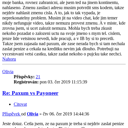
moje banka, rovnez zahranicni, ale jsem ted na jinem kontinentu,
nahlaseno. Zmenu zasilaci adresu musim potvrdit sms kodem, takze
nejdriv nahlasit zmenu cisla. A to, jak to tak vypada, je
neprekonatelny problem. Musim jit na video chat, kde jim temer
nikdy nefunguje video, takze nemuzu provest zmenu. A v miste, kde
zrovna jsem, si ucet zalozit nemuzu. Mohla bych treba zkusit
nekoho pozadat o zalozeni uctu na svoje jmeno s mym tel. cislem,
jenze lide vetsinou nevedi, kde pracuji, a v IB by si to precetli.
Takze jsem zajasala nad paxum, ale zase nerada bych si tam nechala
zaslat penize a cekala na kreditku nevim jak dlouho. Potrebuji na
vycestovani vetsi castku, takze zadat nekoho o pujcku take nechci.
Nahoru
Olivia
Příspěvky:
21
Registrován:
pon 03. čer 2019 11:15:39
Re: Paxum vs Payoneer
Citovat
Příspěvek
od
Olivia
»
čtv 06. čer 2019 14:44:36
Jeste dotaz. Cetla jsem, ze na paxum je treba si nejdriv zaslat penize