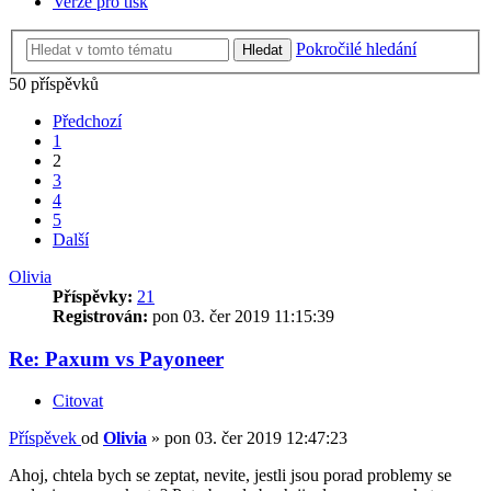
Verze pro tisk
Pokročilé hledání
Hledat
50 příspěvků
Předchozí
1
2
3
4
5
Další
Olivia
Příspěvky:
21
Registrován:
pon 03. čer 2019 11:15:39
Re: Paxum vs Payoneer
Citovat
Příspěvek
od
Olivia
»
pon 03. čer 2019 12:47:23
Ahoj, chtela bych se zeptat, nevite, jestli jsou porad problemy se