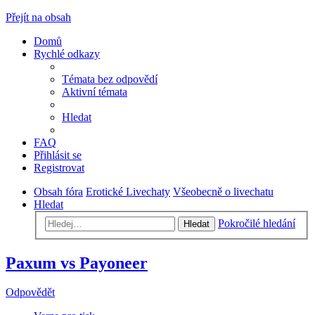
Přejít na obsah
Domů
Rychlé odkazy
Témata bez odpovědí
Aktivní témata
Hledat
FAQ
Přihlásit se
Registrovat
Obsah fóra
Erotické Livechaty
Všeobecně o livechatu
Hledat
Pokročilé hledání
Hledat
Paxum vs Payoneer
Odpovědět