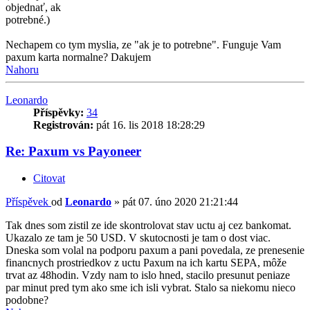
objednať, ak
potrebné.)
Nechapem co tym myslia, ze "ak je to potrebne". Funguje Vam
paxum karta normalne? Dakujem
Nahoru
Leonardo
Příspěvky:
34
Registrován:
pát 16. lis 2018 18:28:29
Re: Paxum vs Payoneer
Citovat
Příspěvek
od
Leonardo
»
pát 07. úno 2020 21:21:44
Tak dnes som zistil ze ide skontrolovat stav uctu aj cez bankomat.
Ukazalo ze tam je 50 USD. V skutocnosti je tam o dost viac.
Dneska som volal na podporu paxum a pani povedala, ze prenesenie
financnych prostriedkov z uctu Paxum na ich kartu SEPA, môže
trvat az 48hodin. Vzdy nam to islo hned, stacilo presunut peniaze
par minut pred tym ako sme ich isli vybrat. Stalo sa niekomu nieco
podobne?