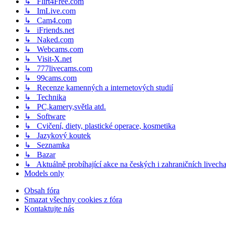
↳ Flirt4Free.com
↳ ImLive.com
↳ Cam4.com
↳ iFriends.net
↳ Naked.com
↳ Webcams.com
↳ Visit-X.net
↳ 777livecams.com
↳ 99cams.com
↳ Recenze kamenných a internetových studií
↳ Technika
↳ PC,kamery,světla atd.
↳ Software
↳ Cvičení, diety, plastické operace, kosmetika
↳ Jazykový koutek
↳ Seznamka
↳ Bazar
↳ Aktuálně probíhající akce na českých i zahraničních livech
Models only
Obsah fóra
Smazat všechny cookies z fóra
Kontaktujte nás