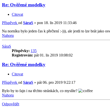
Re: Ověřené modelky
Citovat
Příspěvek
od
SáraS
»
pon 18. lis 2019 11:33:46
Na norníku bylo jeden čas k přečtení :-))), ale jestli to lze brát jako 
Nahoru
SáraS
Příspěvky:
135
Registrován:
pát 01. lis 2019 10:08:02
Re: Ověřené modelky
Citovat
Příspěvek
od
SáraS
»
pát 06. pro 2019 9:22:17
Bylo by to fajn i na těchto stránkách, co myslíte?
Nahoru
Odpovědět