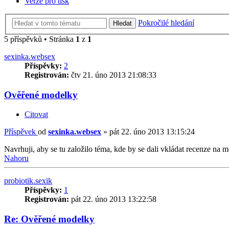
Verze pro tisk
Pokročilé hledání
Hledat
5 příspěvků • Stránka
1
z
1
sexinka.websex
Příspěvky:
2
Registrován:
čtv 21. úno 2013 21:08:33
Ověřené modelky
Citovat
Příspěvek
od
sexinka.websex
»
pát 22. úno 2013 13:15:24
Navrhuji, aby se tu založilo téma, kde by se dali vkládat recenze na 
Nahoru
probiotik.sexik
Příspěvky:
1
Registrován:
pát 22. úno 2013 13:22:58
Re: Ověřené modelky