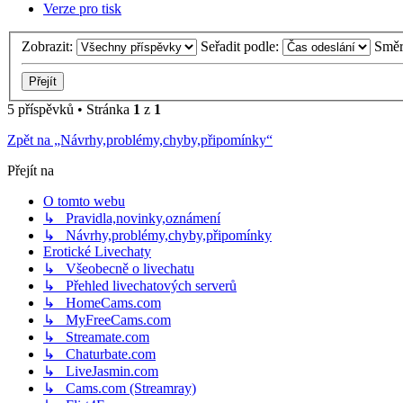
Verze pro tisk
Zobrazit:
Seřadit podle:
Smě
5 příspěvků • Stránka
1
z
1
Zpět na „Návrhy,problémy,chyby,připomínky“
Přejít na
O tomto webu
↳ Pravidla,novinky,oznámení
↳ Návrhy,problémy,chyby,připomínky
Erotické Livechaty
↳ Všeobecně o livechatu
↳ Přehled livechatových serverů
↳ HomeCams.com
↳ MyFreeCams.com
↳ Streamate.com
↳ Chaturbate.com
↳ LiveJasmin.com
↳ Cams.com (Streamray)