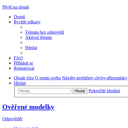
Přejít na obsah
Domů
Rychlé odkazy
Témata bez odpovědí
Aktivní témata
Hledat
FAQ
Přihlásit se
Registrovat
Obsah fóra
O tomto webu
Návrhy,problémy,chyby,připomínky
Hledat
Pokročilé hledání
Hledat
Ověřené modelky
Odpovědět