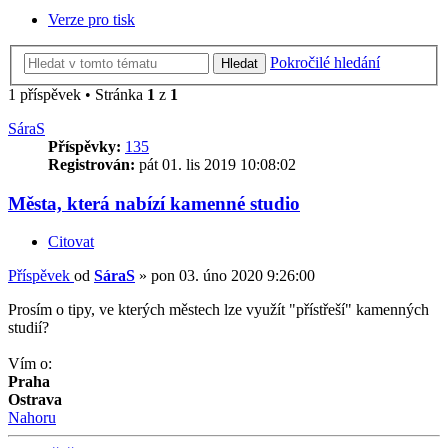
Verze pro tisk
Pokročilé hledání
Hledat
1 příspěvek • Stránka
1
z
1
SáraS
Příspěvky:
135
Registrován:
pát 01. lis 2019 10:08:02
Města, která nabízí kamenné studio
Citovat
Příspěvek
od
SáraS
»
pon 03. úno 2020 9:26:00
Prosím o tipy, ve kterých městech lze využít "přístřeší" kamenných
studií?
Vím o:
Praha
Ostrava
Nahoru