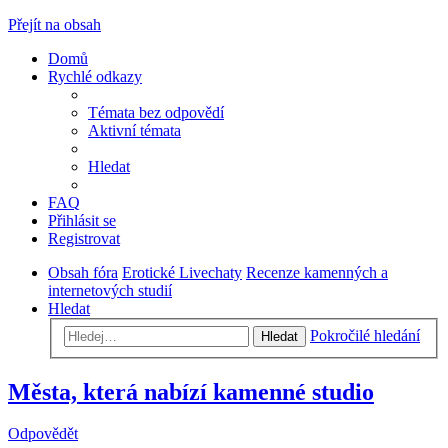
Přejít na obsah
Domů
Rychlé odkazy
Témata bez odpovědí
Aktivní témata
Hledat
FAQ
Přihlásit se
Registrovat
Obsah fóra
Erotické Livechaty
Recenze kamenných a
internetových studií
Hledat
Pokročilé hledání
Hledat
Města, která nabízí kamenné studio
Odpovědět