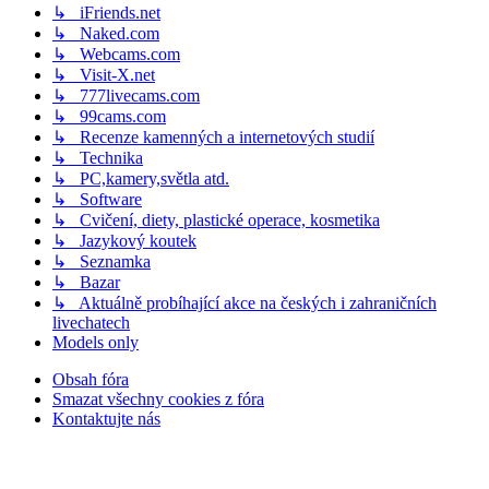
↳ iFriends.net
↳ Naked.com
↳ Webcams.com
↳ Visit-X.net
↳ 777livecams.com
↳ 99cams.com
↳ Recenze kamenných a internetových studií
↳ Technika
↳ PC,kamery,světla atd.
↳ Software
↳ Cvičení, diety, plastické operace, kosmetika
↳ Jazykový koutek
↳ Seznamka
↳ Bazar
↳ Aktuálně probíhající akce na českých i zahraničních
livechatech
Models only
Obsah fóra
Smazat všechny cookies z fóra
Kontaktujte nás