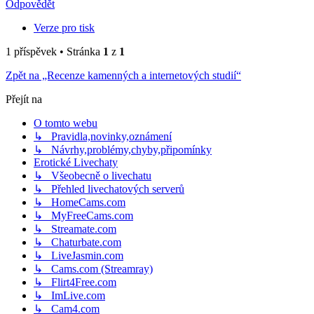
Odpovědět
Verze pro tisk
1 příspěvek • Stránka
1
z
1
Zpět na „Recenze kamenných a internetových studií“
Přejít na
O tomto webu
↳ Pravidla,novinky,oznámení
↳ Návrhy,problémy,chyby,připomínky
Erotické Livechaty
↳ Všeobecně o livechatu
↳ Přehled livechatových serverů
↳ HomeCams.com
↳ MyFreeCams.com
↳ Streamate.com
↳ Chaturbate.com
↳ LiveJasmin.com
↳ Cams.com (Streamray)
↳ Flirt4Free.com
↳ ImLive.com
↳ Cam4.com