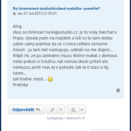
Re: Internetová studia/zkušená modelka - poradíte?
P
úte 27. led 2015 21:55:41
ř
í
s
Ahoj,
p
zkus se mrknout na kogustudio.cz. Je to novy livechat v
ě
v
Praze, slysela jsem na majitele a lidi co to tam vedou
e
zatim samy pozitiva da se s nima celkem seriozne
k
mluvit - ja tam ted nastupuju, udelali na me dojem...
Rikali mi, ze po zaskoleni muzu klidne makat z domova
nebo pokud si troufnu, tak rovnou (kvuli priteli ale
nemuzu)..jestli mas Aj v pohode, tak ta ti staci a Nj
neres...
tak hodne stesti...
Protivka
N
a
h
o
Odpovědět
r
u
3 příspěvky • Stránka
1
z
1