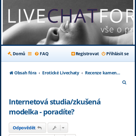
Domů
FAQ
Registrovat
Přihlásit se
Obsah fóra
Erotické Livechaty
Recenze kamenných a internetových studií
H
l
Internetová studia/zkušená
e
modelka - poradíte?
d
a
Odpovědět
t