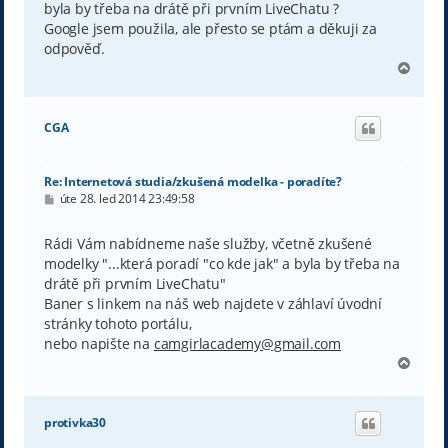
byla by třeba na drátě při prvním LiveChatu ?
Google jsem použila, ale přesto se ptám a děkuji za
odpověď.
N
a
h
o
CGA
r
u
Re: Internetová studia/zkušená modelka - poradíte?
P
úte 28. led 2014 23:49:58
ř
í
s
Rádi Vám nabídneme naše služby, včetně zkušené
p
modelky "...která poradí "co kde jak" a byla by třeba na
ě
v
drátě při prvním LiveChatu"
e
Baner s linkem na náš web najdete v záhlaví úvodní
k
stránky tohoto portálu,
nebo napište na
camgirlacademy@gmail.com
N
a
h
o
protivka30
r
u