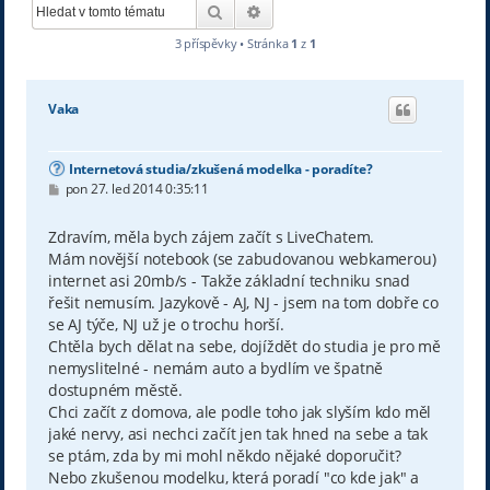
Hledat
Pokročilé hledání
3 příspěvky • Stránka
1
z
1
Vaka
Internetová studia/zkušená modelka - poradíte?
P
pon 27. led 2014 0:35:11
ř
í
s
Zdravím, měla bych zájem začít s LiveChatem.
p
Mám novější notebook (se zabudovanou webkamerou)
ě
v
internet asi 20mb/s - Takže základní techniku snad
e
řešit nemusím. Jazykově - AJ, NJ - jsem na tom dobře co
k
se AJ týče, NJ už je o trochu horší.
Chtěla bych dělat na sebe, dojíždět do studia je pro mě
nemyslitelné - nemám auto a bydlím ve špatně
dostupném městě.
Chci začít z domova, ale podle toho jak slyším kdo měl
jaké nervy, asi nechci začít jen tak hned na sebe a tak
se ptám, zda by mi mohl někdo nějaké doporučit?
Nebo zkušenou modelku, která poradí "co kde jak" a