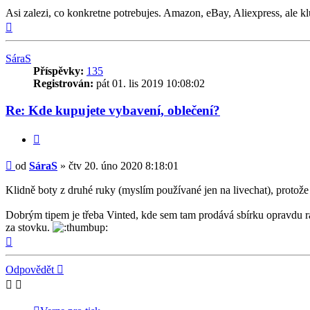
Asi zalezi, co konkretne potrebujes. Amazon, eBay, Aliexpress, ale kl
Nahoru
SáraS
Příspěvky:
135
Registrován:
pát 01. lis 2019 10:08:02
Re: Kde kupujete vybavení, oblečení?
Citovat
Příspěvek
od
SáraS
»
čtv 20. úno 2020 8:18:01
Klidně boty z druhé ruky (myslím používané jen na livechat), protože 
Dobrým tipem je třeba Vinted, kde sem tam prodává sbírku opravdu raj
za stovku.
Nahoru
Odpovědět