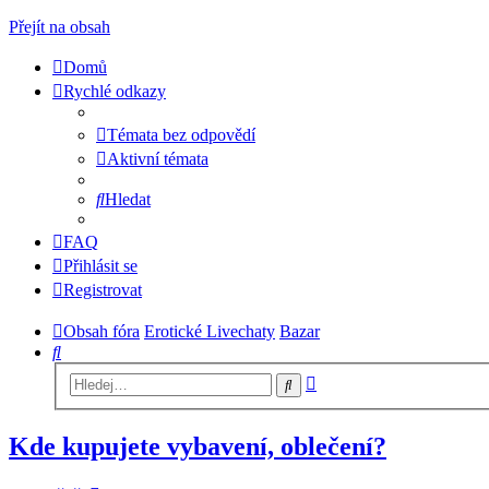
Přejít na obsah
Domů
Rychlé odkazy
Témata bez odpovědí
Aktivní témata
Hledat
FAQ
Přihlásit se
Registrovat
Obsah fóra
Erotické Livechaty
Bazar
Hledat
Pokročilé
Hledat
hledání
Kde kupujete vybavení, oblečení?