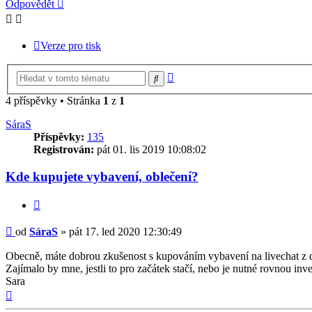
Odpovědět
Verze pro tisk
Pokročilé
Hledat
hledání
4 příspěvky • Stránka
1
z
1
SáraS
Příspěvky:
135
Registrován:
pát 01. lis 2019 10:08:02
Kde kupujete vybavení, oblečení?
Citovat
Příspěvek
od
SáraS
»
pát 17. led 2020 12:30:49
Obecně, máte dobrou zkušenost s kupováním vybavení na livechat z 
Zajímalo by mne, jestli to pro začátek stačí, nebo je nutné rovnou inve
Sara
Nahoru