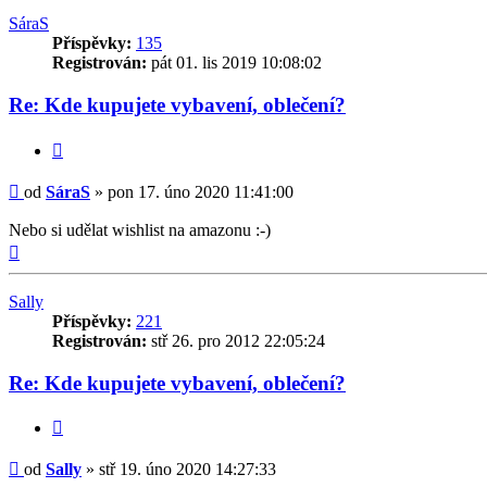
SáraS
Příspěvky:
135
Registrován:
pát 01. lis 2019 10:08:02
Re: Kde kupujete vybavení, oblečení?
Citovat
Příspěvek
od
SáraS
»
pon 17. úno 2020 11:41:00
Nebo si udělat wishlist na amazonu :-)
Nahoru
Sally
Příspěvky:
221
Registrován:
stř 26. pro 2012 22:05:24
Re: Kde kupujete vybavení, oblečení?
Citovat
Příspěvek
od
Sally
»
stř 19. úno 2020 14:27:33