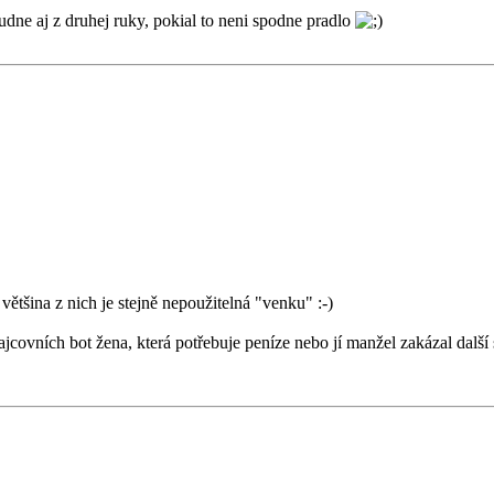
udne aj z druhej ruky, pokial to neni spodne pradlo
většina z nich je stejně nepoužitelná "venku" :-)
covních bot žena, která potřebuje peníze nebo jí manžel zakázal další s