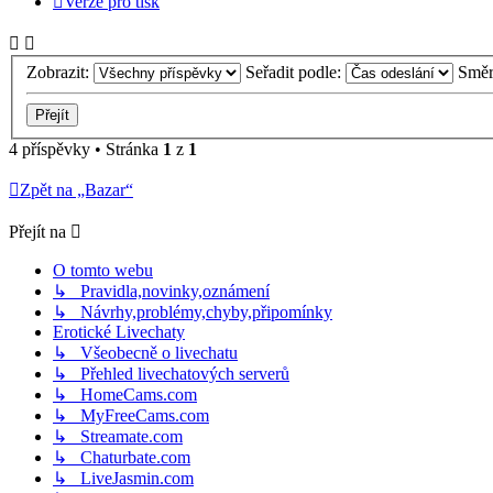
Verze pro tisk
Zobrazit:
Seřadit podle:
Smě
4 příspěvky • Stránka
1
z
1
Zpět na „Bazar“
Přejít na
O tomto webu
↳ Pravidla,novinky,oznámení
↳ Návrhy,problémy,chyby,připomínky
Erotické Livechaty
↳ Všeobecně o livechatu
↳ Přehled livechatových serverů
↳ HomeCams.com
↳ MyFreeCams.com
↳ Streamate.com
↳ Chaturbate.com
↳ LiveJasmin.com