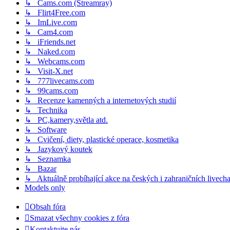
↳ Cams.com (Streamray)
↳ Flirt4Free.com
↳ ImLive.com
↳ Cam4.com
↳ iFriends.net
↳ Naked.com
↳ Webcams.com
↳ Visit-X.net
↳ 777livecams.com
↳ 99cams.com
↳ Recenze kamenných a internetových studií
↳ Technika
↳ PC,kamery,světla atd.
↳ Software
↳ Cvičení, diety, plastické operace, kosmetika
↳ Jazykový koutek
↳ Seznamka
↳ Bazar
↳ Aktuálně probíhající akce na českých i zahraničních livech
Models only
Obsah fóra
Smazat všechny cookies z fóra
Kontaktujte nás