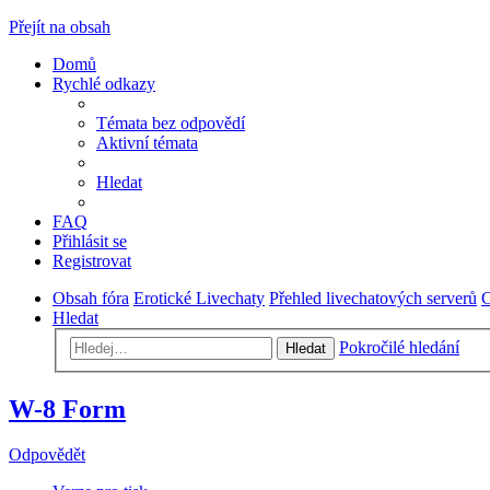
Přejít na obsah
Domů
Rychlé odkazy
Témata bez odpovědí
Aktivní témata
Hledat
FAQ
Přihlásit se
Registrovat
Obsah fóra
Erotické Livechaty
Přehled livechatových serverů
C
Hledat
Pokročilé hledání
Hledat
W-8 Form
Odpovědět