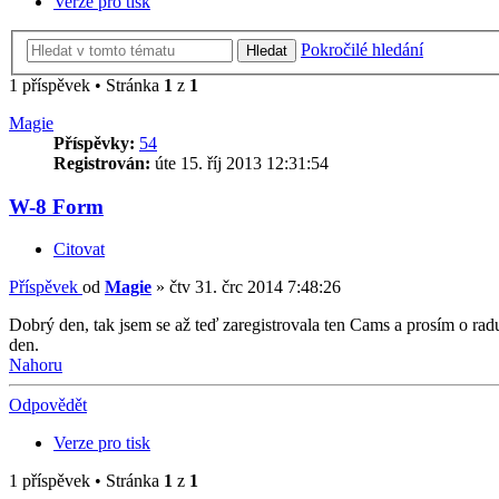
Verze pro tisk
Pokročilé hledání
Hledat
1 příspěvek • Stránka
1
z
1
Magie
Příspěvky:
54
Registrován:
úte 15. říj 2013 12:31:54
W-8 Form
Citovat
Příspěvek
od
Magie
»
čtv 31. črc 2014 7:48:26
Dobrý den, tak jsem se až teď zaregistrovala ten Cams a prosím 
den.
Nahoru
Odpovědět
Verze pro tisk
1 příspěvek • Stránka
1
z
1