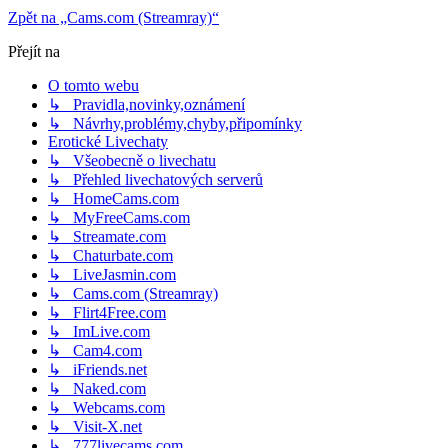
Zpět na „Cams.com (Streamray)“
Přejít na
O tomto webu
↳ Pravidla,novinky,oznámení
↳ Návrhy,problémy,chyby,připomínky
Erotické Livechaty
↳ Všeobecně o livechatu
↳ Přehled livechatových serverů
↳ HomeCams.com
↳ MyFreeCams.com
↳ Streamate.com
↳ Chaturbate.com
↳ LiveJasmin.com
↳ Cams.com (Streamray)
↳ Flirt4Free.com
↳ ImLive.com
↳ Cam4.com
↳ iFriends.net
↳ Naked.com
↳ Webcams.com
↳ Visit-X.net
↳ 777livecams.com