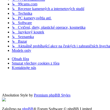
↳ 99cams.com
↳ Recenze kamenných a internetových studií
↳ Technika
↳ PC,kamery,světla atd.
↳ Software
↳ Cvičení, diety, plastické operace, kosmetika
↳ Jazykový koutek
↳ Seznamka
↳ Bazar
↳ Aktuálně probíhající akce na českých i zahraničních livech
Models only
Obsah fóra
Smazat všechny cookies z fóra
Kontaktujte nás
Absolution Style by
Premium phpBB Styles
Založeno na
phpBB
® Forum Software © phpBB Limited