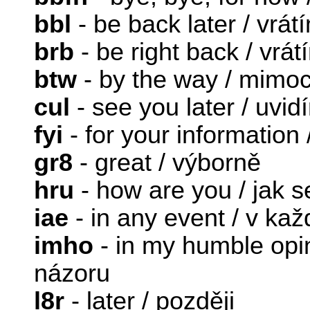
bbl
- be back later / vrát
brb
- be right back / vrát
btw
- by the way / mim
cul
- see you later / uvid
fyi
- for your information 
gr8
- great / výborně
hru
- how are you / jak 
iae
- in any event / v ka
imho
- in my humble opi
názoru
l8r
- later / později