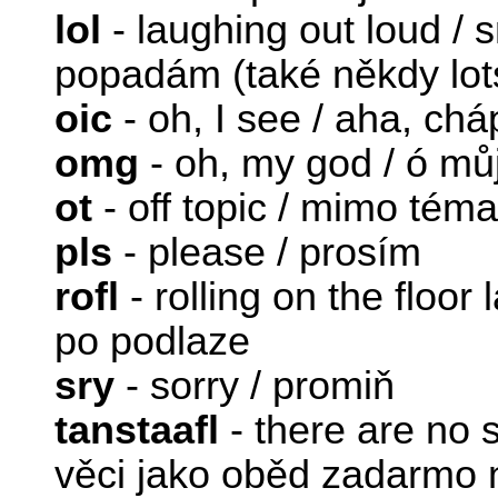
lol
- laughing out loud / 
popadám (také někdy lots
oic
- oh, I see / aha, chá
omg
- oh, my god / ó mů
ot
- off topic / mimo tém
pls
- please / prosím
rofl
- rolling on the floor
po podlaze
sry
- sorry / promiň
tanstaafl
- there are no s
věci jako oběd zadarmo n