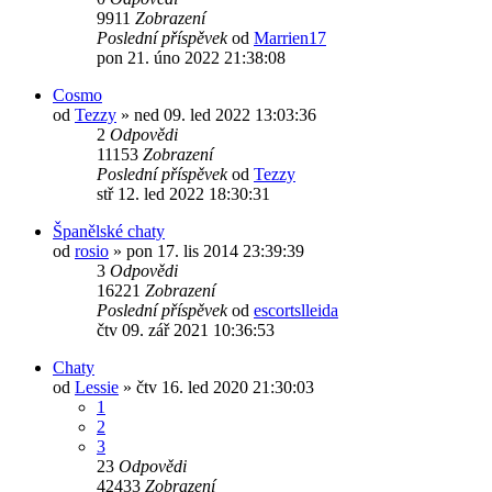
9911
Zobrazení
Poslední příspěvek
od
Marrien17
pon 21. úno 2022 21:38:08
Cosmo
od
Tezzy
»
ned 09. led 2022 13:03:36
2
Odpovědi
11153
Zobrazení
Poslední příspěvek
od
Tezzy
stř 12. led 2022 18:30:31
Španělské chaty
od
rosio
»
pon 17. lis 2014 23:39:39
3
Odpovědi
16221
Zobrazení
Poslední příspěvek
od
escortslleida
čtv 09. zář 2021 10:36:53
Chaty
od
Lessie
»
čtv 16. led 2020 21:30:03
1
2
3
23
Odpovědi
42433
Zobrazení