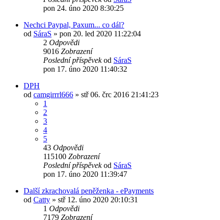
pon 24. úno 2020 8:30:25
Nechci Paypal, Paxum... co dál?
od
SáraS
»
pon 20. led 2020 11:22:04
2
Odpovědi
9016
Zobrazení
Poslední příspěvek
od
SáraS
pon 17. úno 2020 11:40:32
DPH
od
camgirrrl666
»
stř 06. črc 2016 21:41:23
1
2
3
4
5
43
Odpovědi
115100
Zobrazení
Poslední příspěvek
od
SáraS
pon 17. úno 2020 11:39:47
Další zkrachovalá peněženka - ePayments
od
Catty
»
stř 12. úno 2020 20:10:31
1
Odpovědi
7179
Zobrazení