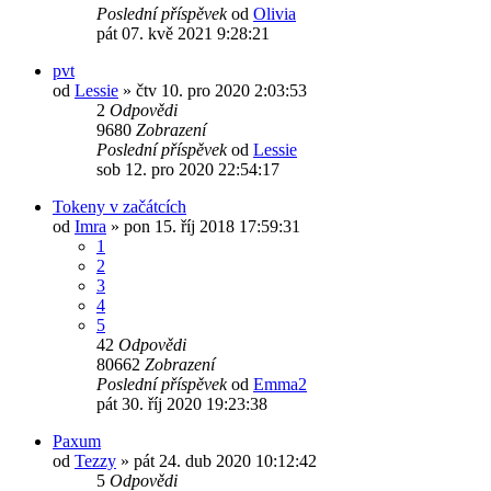
Poslední příspěvek
od
Olivia
pát 07. kvě 2021 9:28:21
pvt
od
Lessie
»
čtv 10. pro 2020 2:03:53
2
Odpovědi
9680
Zobrazení
Poslední příspěvek
od
Lessie
sob 12. pro 2020 22:54:17
Tokeny v začátcích
od
Imra
»
pon 15. říj 2018 17:59:31
1
2
3
4
5
42
Odpovědi
80662
Zobrazení
Poslední příspěvek
od
Emma2
pát 30. říj 2020 19:23:38
Paxum
od
Tezzy
»
pát 24. dub 2020 10:12:42
5
Odpovědi