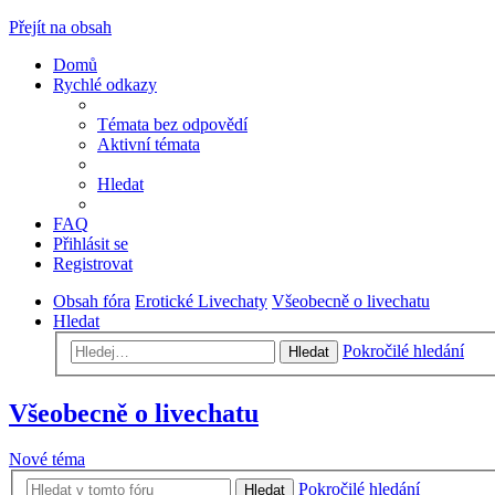
Přejít na obsah
Domů
Rychlé odkazy
Témata bez odpovědí
Aktivní témata
Hledat
FAQ
Přihlásit se
Registrovat
Obsah fóra
Erotické Livechaty
Všeobecně o livechatu
Hledat
Pokročilé hledání
Hledat
Všeobecně o livechatu
Nové téma
Pokročilé hledání
Hledat