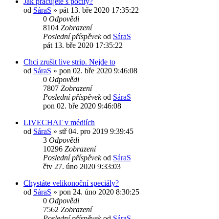
Jak pracujete s pocity?
od
SáraS
»
pát 13. bře 2020 17:35:22
0
Odpovědi
8104
Zobrazení
Poslední příspěvek
od
SáraS
pát 13. bře 2020 17:35:22
Chci zrušit live strip. Nejde to
od
SáraS
»
pon 02. bře 2020 9:46:08
0
Odpovědi
7807
Zobrazení
Poslední příspěvek
od
SáraS
pon 02. bře 2020 9:46:08
LIVECHAT v médiích
od
SáraS
»
stř 04. pro 2019 9:39:45
3
Odpovědi
10296
Zobrazení
Poslední příspěvek
od
SáraS
čtv 27. úno 2020 9:33:03
Chystáte velikonoční speciály?
od
SáraS
»
pon 24. úno 2020 8:30:25
0
Odpovědi
7562
Zobrazení
Poslední příspěvek
od
SáraS