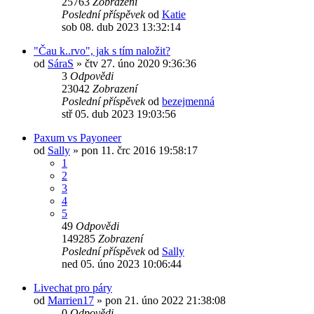
25763
Zobrazení
Poslední příspěvek
od
Katie
sob 08. dub 2023 13:32:14
"Čau k..rvo", jak s tím naložit?
od
SáraS
»
čtv 27. úno 2020 9:36:36
3
Odpovědi
23042
Zobrazení
Poslední příspěvek
od
bezejmenná
stř 05. dub 2023 19:03:56
Paxum vs Payoneer
od
Sally
»
pon 11. črc 2016 19:58:17
1
2
3
4
5
49
Odpovědi
149285
Zobrazení
Poslední příspěvek
od
Sally
ned 05. úno 2023 10:06:44
Livechat pro páry
od
Marrien17
»
pon 21. úno 2022 21:38:08
0
Odpovědi