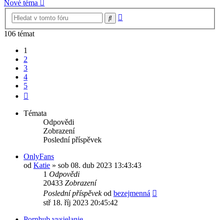
Nové téma
Pokročilé
Hledat
hledání
106 témat
1
2
3
4
5
Další
Témata
Odpovědi
Zobrazení
Poslední příspěvek
OnlyFans
od
Katie
»
sob 08. dub 2023 13:43:43
1
Odpovědi
20433
Zobrazení
Poslední příspěvek
od
bezejmenná
stř 18. říj 2023 20:45:42
Pornhub vysielanie