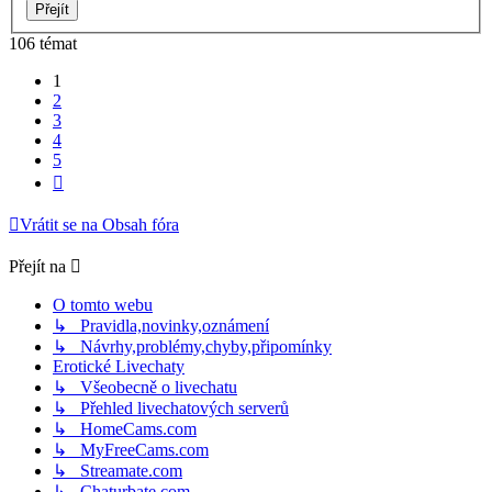
106 témat
1
2
3
4
5
Další
Vrátit se na Obsah fóra
Přejít na
O tomto webu
↳ Pravidla,novinky,oznámení
↳ Návrhy,problémy,chyby,připomínky
Erotické Livechaty
↳ Všeobecně o livechatu
↳ Přehled livechatových serverů
↳ HomeCams.com
↳ MyFreeCams.com
↳ Streamate.com
↳ Chaturbate.com