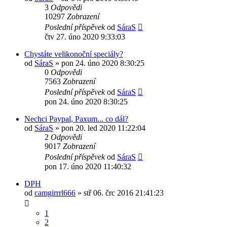
3
Odpovědi
10297
Zobrazení
Poslední příspěvek
od
SáraS
čtv 27. úno 2020 9:33:03
Chystáte velikonoční speciály?
od
SáraS
»
pon 24. úno 2020 8:30:25
0
Odpovědi
7563
Zobrazení
Poslední příspěvek
od
SáraS
pon 24. úno 2020 8:30:25
Nechci Paypal, Paxum... co dál?
od
SáraS
»
pon 20. led 2020 11:22:04
2
Odpovědi
9017
Zobrazení
Poslední příspěvek
od
SáraS
pon 17. úno 2020 11:40:32
DPH
od
camgirrrl666
»
stř 06. črc 2016 21:41:23
1
2