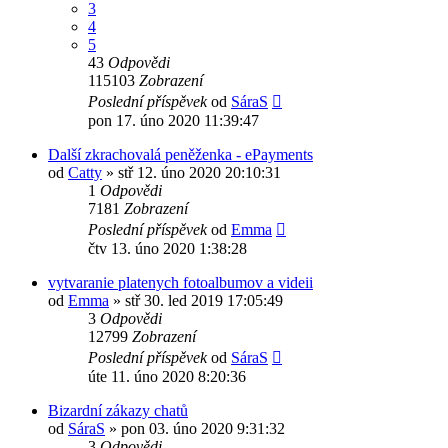
3
4
5
43
Odpovědi
115103
Zobrazení
Poslední příspěvek
od
SáraS
pon 17. úno 2020 11:39:47
Další zkrachovalá peněženka - ePayments
od
Catty
»
stř 12. úno 2020 20:10:31
1
Odpovědi
7181
Zobrazení
Poslední příspěvek
od
Emma
čtv 13. úno 2020 1:38:28
vytvaranie platenych fotoalbumov a videii
od
Emma
»
stř 30. led 2019 17:05:49
3
Odpovědi
12799
Zobrazení
Poslední příspěvek
od
SáraS
úte 11. úno 2020 8:20:36
Bizardní zákazy chatů
od
SáraS
»
pon 03. úno 2020 9:31:32
3
Odpovědi