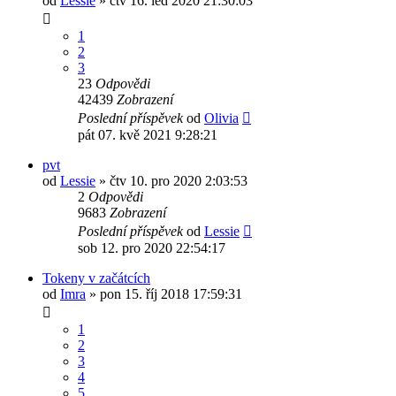
od
Lessie
»
čtv 16. led 2020 21:30:03
1
2
3
23
Odpovědi
42439
Zobrazení
Poslední příspěvek
od
Olivia
pát 07. kvě 2021 9:28:21
pvt
od
Lessie
»
čtv 10. pro 2020 2:03:53
2
Odpovědi
9683
Zobrazení
Poslední příspěvek
od
Lessie
sob 12. pro 2020 22:54:17
Tokeny v začátcích
od
Imra
»
pon 15. říj 2018 17:59:31
1
2
3
4
5