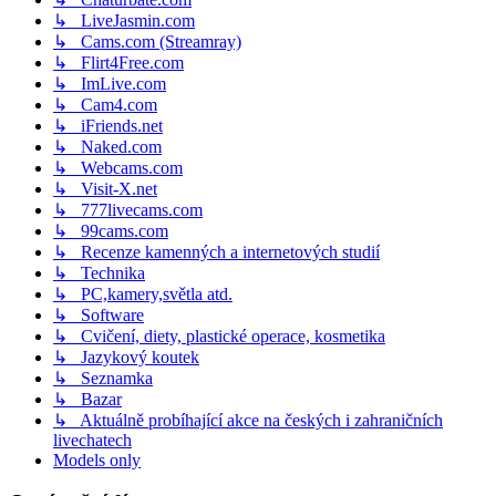
↳ LiveJasmin.com
↳ Cams.com (Streamray)
↳ Flirt4Free.com
↳ ImLive.com
↳ Cam4.com
↳ iFriends.net
↳ Naked.com
↳ Webcams.com
↳ Visit-X.net
↳ 777livecams.com
↳ 99cams.com
↳ Recenze kamenných a internetových studií
↳ Technika
↳ PC,kamery,světla atd.
↳ Software
↳ Cvičení, diety, plastické operace, kosmetika
↳ Jazykový koutek
↳ Seznamka
↳ Bazar
↳ Aktuálně probíhající akce na českých i zahraničních
livechatech
Models only