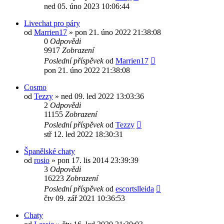
ned 05. úno 2023 10:06:44
Livechat pro páry
od
Marrien17
»
pon 21. úno 2022 21:38:08
0
Odpovědi
9917
Zobrazení
Poslední příspěvek
od
Marrien17
pon 21. úno 2022 21:38:08
Cosmo
od
Tezzy
»
ned 09. led 2022 13:03:36
2
Odpovědi
11155
Zobrazení
Poslední příspěvek
od
Tezzy
stř 12. led 2022 18:30:31
Španělské chaty
od
rosio
»
pon 17. lis 2014 23:39:39
3
Odpovědi
16223
Zobrazení
Poslední příspěvek
od
escortslleida
čtv 09. zář 2021 10:36:53
Chaty