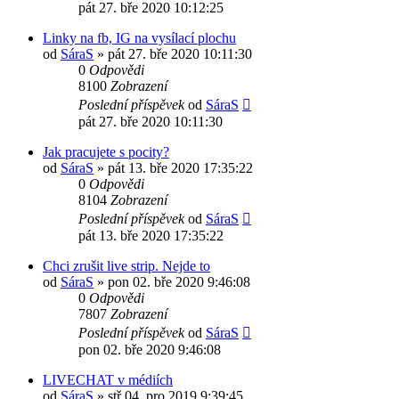
pát 27. bře 2020 10:12:25
Linky na fb, IG na vysílací plochu
od
SáraS
»
pát 27. bře 2020 10:11:30
0
Odpovědi
8100
Zobrazení
Poslední příspěvek
od
SáraS
pát 27. bře 2020 10:11:30
Jak pracujete s pocity?
od
SáraS
»
pát 13. bře 2020 17:35:22
0
Odpovědi
8104
Zobrazení
Poslední příspěvek
od
SáraS
pát 13. bře 2020 17:35:22
Chci zrušit live strip. Nejde to
od
SáraS
»
pon 02. bře 2020 9:46:08
0
Odpovědi
7807
Zobrazení
Poslední příspěvek
od
SáraS
pon 02. bře 2020 9:46:08
LIVECHAT v médiích
od
SáraS
»
stř 04. pro 2019 9:39:45