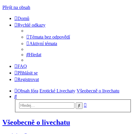
Přejít na obsah
Domů
Rychlé odkazy
Témata bez odpovědí
Aktivní témata
Hledat
FAQ
Přihlásit se
Registrovat
Obsah fóra
Erotické Livechaty
Všeobecně o livechatu
Hledat
Pokročilé
Hledat
hledání
Všeobecně o livechatu