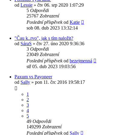
od
Lessie
»
čtv 06. srp 2020 1:07:29
5
Odpovědi
25767
Zobrazení
Poslední příspěvek
od
Katie
sob 08. dub 2023 13:32:14
"Čau k..rvo", jak s tím naložit?
od
SáraS
»
čtv 27. úno 2020 9:36:36
3
Odpovědi
23049
Zobrazení
Poslední příspěvek
od
bezejmenná
stř 05. dub 2023 19:03:56
Paxum vs Payoneer
od
Sally
»
pon 11. črc 2016 19:58:17
1
2
3
4
5
49
Odpovědi
149299
Zobrazení
Poslední příspěvek
od
Sally