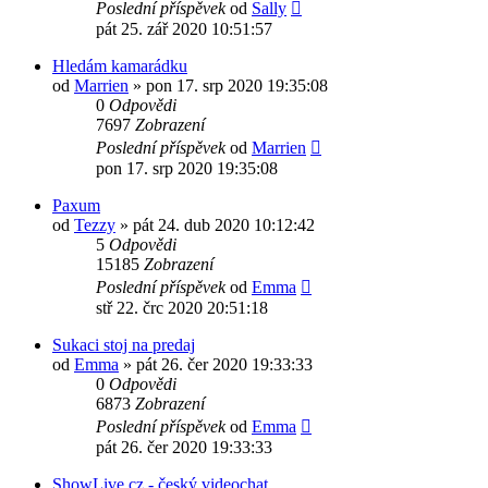
Poslední příspěvek
od
Sally
pát 25. zář 2020 10:51:57
Hledám kamarádku
od
Marrien
»
pon 17. srp 2020 19:35:08
0
Odpovědi
7697
Zobrazení
Poslední příspěvek
od
Marrien
pon 17. srp 2020 19:35:08
Paxum
od
Tezzy
»
pát 24. dub 2020 10:12:42
5
Odpovědi
15185
Zobrazení
Poslední příspěvek
od
Emma
stř 22. črc 2020 20:51:18
Sukaci stoj na predaj
od
Emma
»
pát 26. čer 2020 19:33:33
0
Odpovědi
6873
Zobrazení
Poslední příspěvek
od
Emma
pát 26. čer 2020 19:33:33
ShowLive.cz - český videochat