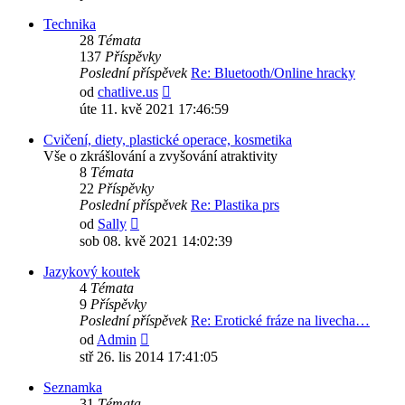
příspěvek
Technika
28
Témata
137
Příspěvky
Poslední příspěvek
Re: Bluetooth/Online hracky
Zobrazit
od
chatlive.us
poslední
úte 11. kvě 2021 17:46:59
příspěvek
Cvičení, diety, plastické operace, kosmetika
Vše o zkrášlování a zvyšování atraktivity
8
Témata
22
Příspěvky
Poslední příspěvek
Re: Plastika prs
Zobrazit
od
Sally
poslední
sob 08. kvě 2021 14:02:39
příspěvek
Jazykový koutek
4
Témata
9
Příspěvky
Poslední příspěvek
Re: Erotické fráze na livecha…
Zobrazit
od
Admin
poslední
stř 26. lis 2014 17:41:05
příspěvek
Seznamka
31
Témata