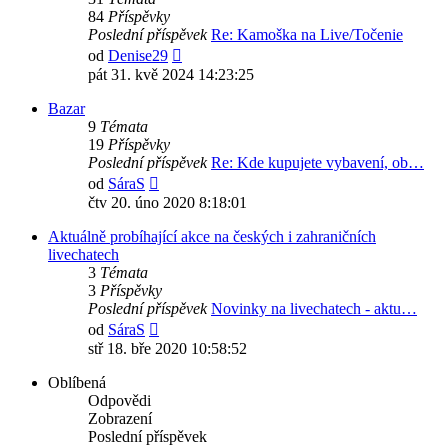
84
Příspěvky
Poslední příspěvek
Re: Kamoška na Live/Točenie
Zobrazit
od
Denise29
poslední
pát 31. kvě 2024 14:23:25
příspěvek
Bazar
9
Témata
19
Příspěvky
Poslední příspěvek
Re: Kde kupujete vybavení, ob…
Zobrazit
od
SáraS
poslední
čtv 20. úno 2020 8:18:01
příspěvek
Aktuálně probíhající akce na českých i zahraničních
livechatech
3
Témata
3
Příspěvky
Poslední příspěvek
Novinky na livechatech - aktu…
Zobrazit
od
SáraS
poslední
stř 18. bře 2020 10:58:52
příspěvek
Oblíbená
Odpovědi
Zobrazení
Poslední příspěvek