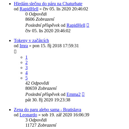
Hledám slečnu do páru na Chaturbate
od
RapidHell
»
čtv 05. lis 2020 20:46:02
0
Odpovědi
8606
Zobrazení
Poslední příspěvek
od
RapidHell
čtv 05. lis 2020 20:46:02
Tokeny v začátcích
od
Imra
»
pon 15. říj 2018 17:59:31
1
2
3
4
5
42
Odpovědi
80659
Zobrazení
Poslední příspěvek
od
Emma2
pát 30. říj 2020 19:23:38
Zena do paru alebo sama - Bratislava
od
Leonardo
»
sob 19. zář 2020 16:06:39
3
Odpovědi
11727
Zobrazení