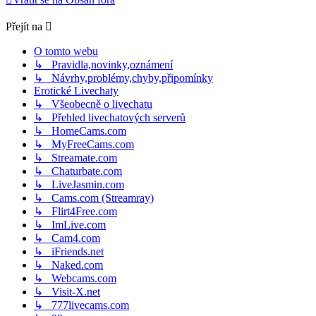
Přejít na
O tomto webu
↳ Pravidla,novinky,oznámení
↳ Návrhy,problémy,chyby,připomínky
Erotické Livechaty
↳ Všeobecně o livechatu
↳ Přehled livechatových serverů
↳ HomeCams.com
↳ MyFreeCams.com
↳ Streamate.com
↳ Chaturbate.com
↳ LiveJasmin.com
↳ Cams.com (Streamray)
↳ Flirt4Free.com
↳ ImLive.com
↳ Cam4.com
↳ iFriends.net
↳ Naked.com
↳ Webcams.com
↳ Visit-X.net
↳ 777livecams.com