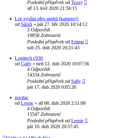
Poslední příspěvek
od
Tezzy
stř 13. kvě 2020 21:56:15
Lze vysílat přes mobil (kameru)?
od
SáraS
»
pát 27. bře 2020 10:14:12
3
Odpovědi
19858
Zobrazení
Poslední příspěvek
od
Emma
sob 25. dub 2020 20:21:43
Logitech c930
od
Catty
»
ned 12. dub 2020 10:07:56
4
Odpovědi
14334
Zobrazení
Poslední příspěvek
od
Sally
pát 17. dub 2020 0:05:26
pocitac
od
Lessie
»
stř 08. dub 2020 2:11:08
4
Odpovědi
15547
Zobrazení
Poslední příspěvek
od
Lessie
pát 10. dub 2020 20:57:45
Vrátit se na Obsah fóra