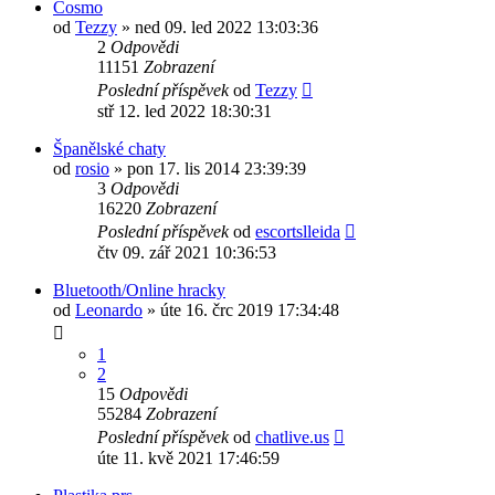
Cosmo
od
Tezzy
»
ned 09. led 2022 13:03:36
2
Odpovědi
11151
Zobrazení
Poslední příspěvek
od
Tezzy
stř 12. led 2022 18:30:31
Španělské chaty
od
rosio
»
pon 17. lis 2014 23:39:39
3
Odpovědi
16220
Zobrazení
Poslední příspěvek
od
escortslleida
čtv 09. zář 2021 10:36:53
Bluetooth/Online hracky
od
Leonardo
»
úte 16. črc 2019 17:34:48
1
2
15
Odpovědi
55284
Zobrazení
Poslední příspěvek
od
chatlive.us
úte 11. kvě 2021 17:46:59