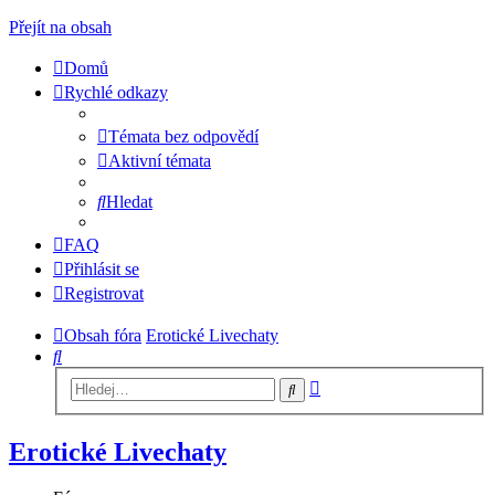
Přejít na obsah
Domů
Rychlé odkazy
Témata bez odpovědí
Aktivní témata
Hledat
FAQ
Přihlásit se
Registrovat
Obsah fóra
Erotické Livechaty
Hledat
Pokročilé
Hledat
hledání
Erotické Livechaty