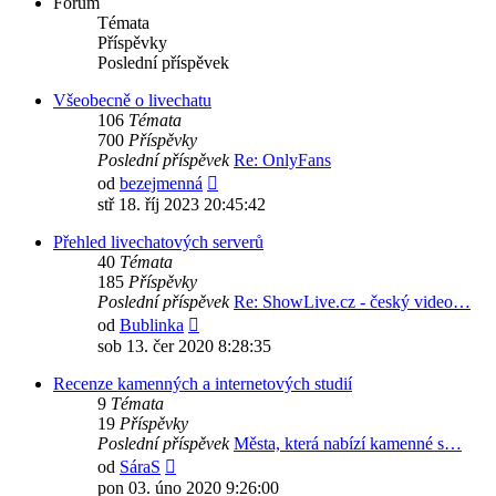
Fórum
Témata
Příspěvky
Poslední příspěvek
Všeobecně o livechatu
106
Témata
700
Příspěvky
Poslední příspěvek
Re: OnlyFans
Zobrazit
od
bezejmenná
poslední
stř 18. říj 2023 20:45:42
příspěvek
Přehled livechatových serverů
40
Témata
185
Příspěvky
Poslední příspěvek
Re: ShowLive.cz - český video…
Zobrazit
od
Bublinka
poslední
sob 13. čer 2020 8:28:35
příspěvek
Recenze kamenných a internetových studií
9
Témata
19
Příspěvky
Poslední příspěvek
Města, která nabízí kamenné s…
Zobrazit
od
SáraS
poslední
pon 03. úno 2020 9:26:00