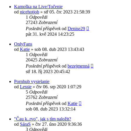
Kamoška na Live/Točenie
od
nicehotjob
»
stř 05. črc 2023 21:58:39
1
Odpovědi
27243
Zobrazení
Poslední příspěvek
od
Denise29
pát 31. kvě 2024 14:23:25
OnlyFans
od
Katie
»
sob 08. dub 2023 13:43:43
1
Odpovědi
20425
Zobrazení
Poslední příspěvek
od
bezejmenná
stř 18. říj 2023 20:45:42
Pornhub vysielanie
od
Lessie
»
čtv 06. srp 2020 1:07:29
5
Odpovědi
25762
Zobrazení
Poslední příspěvek
od
Katie
sob 08. dub 2023 13:32:14
"Čau k..rvo", jak s tím naložit?
od
SáraS
»
čtv 27. úno 2020 9:36:36
3
Odpovědi