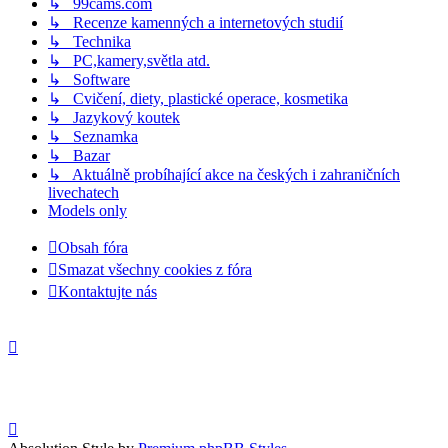
↳ 99cams.com
↳ Recenze kamenných a internetových studií
↳ Technika
↳ PC,kamery,světla atd.
↳ Software
↳ Cvičení, diety, plastické operace, kosmetika
↳ Jazykový koutek
↳ Seznamka
↳ Bazar
↳ Aktuálně probíhající akce na českých i zahraničních
livechatech
Models only
Obsah fóra
Smazat všechny cookies z fóra
Kontaktujte nás