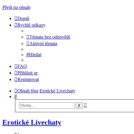
Přejít na obsah
Domů
Rychlé odkazy
Témata bez odpovědí
Aktivní témata
Hledat
FAQ
Přihlásit se
Registrovat
Obsah fóra
Erotické Livechaty
Hledat
Pokročilé
Hledat
hledání
Erotické Livechaty