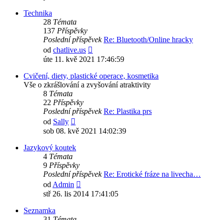
příspěvek
Technika
28
Témata
137
Příspěvky
Poslední příspěvek
Re: Bluetooth/Online hracky
Zobrazit
od
chatlive.us
poslední
úte 11. kvě 2021 17:46:59
příspěvek
Cvičení, diety, plastické operace, kosmetika
Vše o zkrášlování a zvyšování atraktivity
8
Témata
22
Příspěvky
Poslední příspěvek
Re: Plastika prs
Zobrazit
od
Sally
poslední
sob 08. kvě 2021 14:02:39
příspěvek
Jazykový koutek
4
Témata
9
Příspěvky
Poslední příspěvek
Re: Erotické fráze na livecha…
Zobrazit
od
Admin
poslední
stř 26. lis 2014 17:41:05
příspěvek
Seznamka
31
Témata