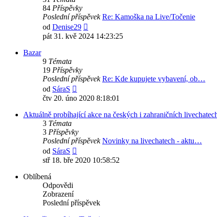
84
Příspěvky
Poslední příspěvek
Re: Kamoška na Live/Točenie
Zobrazit
od
Denise29
poslední
pát 31. kvě 2024 14:23:25
příspěvek
Bazar
9
Témata
19
Příspěvky
Poslední příspěvek
Re: Kde kupujete vybavení, ob…
Zobrazit
od
SáraS
poslední
čtv 20. úno 2020 8:18:01
příspěvek
Aktuálně probíhající akce na českých i zahraničních livechatec
3
Témata
3
Příspěvky
Poslední příspěvek
Novinky na livechatech - aktu…
Zobrazit
od
SáraS
poslední
stř 18. bře 2020 10:58:52
příspěvek
Oblíbená
Odpovědi
Zobrazení
Poslední příspěvek