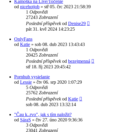
Kamoška na Live/Točenie
od
nicehotjob
»
stř 05. črc 2023 21:58:39
1
Odpovědi
27243
Zobrazení
Poslední příspěvek
od
Denise29
pát 31. kvě 2024 14:23:25
OnlyFans
od
Katie
»
sob 08. dub 2023 13:43:43
1
Odpovědi
20425
Zobrazení
Poslední příspěvek
od
bezejmenná
stř 18. říj 2023 20:45:42
Pornhub vysielanie
od
Lessie
»
čtv 06. srp 2020 1:07:29
5
Odpovědi
25762
Zobrazení
Poslední příspěvek
od
Katie
sob 08. dub 2023 13:32:14
"Čau k..rvo", jak s tím naložit?
od
SáraS
»
čtv 27. úno 2020 9:36:36
3
Odpovědi
23041
Zobrazení