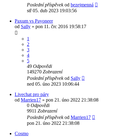
Poslední příspěvek
od
bezejmenná
stř 05. dub 2023 19:03:56
Paxum vs Payoneer
od
Sally
»
pon 11. črc 2016 19:58:17
1
2
3
4
5
49
Odpovědi
149270
Zobrazení
Poslední příspěvek
od
Sally
ned 05. úno 2023 10:06:44
Livechat pro páry
od
Marrien17
»
pon 21. úno 2022 21:38:08
0
Odpovědi
9911
Zobrazení
Poslední příspěvek
od
Marrien17
pon 21. úno 2022 21:38:08
Cosmo