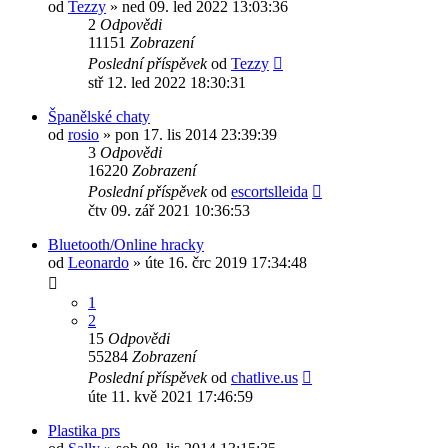
od
Tezzy
»
ned 09. led 2022 13:03:36
2
Odpovědi
11151
Zobrazení
Poslední příspěvek
od
Tezzy
stř 12. led 2022 18:30:31
Španělské chaty
od
rosio
»
pon 17. lis 2014 23:39:39
3
Odpovědi
16220
Zobrazení
Poslední příspěvek
od
escortslleida
čtv 09. zář 2021 10:36:53
Bluetooth/Online hracky
od
Leonardo
»
úte 16. črc 2019 17:34:48
1
2
15
Odpovědi
55284
Zobrazení
Poslední příspěvek
od
chatlive.us
úte 11. kvě 2021 17:46:59
Plastika prs