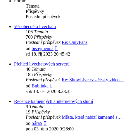
Fórum
Témata
Příspěvky
Poslední příspěvek
Všeobecně o livechatu
106
Témata
700
Příspěvky
Poslední příspěvek
Re: OnlyFans
Zobrazit
od
bezejmenná
poslední
stř 18. říj 2023 20:45:42
příspěvek
Přehled livechatových serverů
40
Témata
185
Příspěvky
Poslední příspěvek
Re: ShowLive.cz - český video…
Zobrazit
od
Bublinka
poslední
sob 13. čer 2020 8:28:35
příspěvek
Recenze kamenných a internetových studií
9
Témata
19
Příspěvky
Poslední příspěvek
Města, která nabízí kamenné s…
Zobrazit
od
SáraS
poslední
pon 03. úno 2020 9:26:00