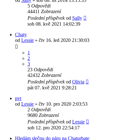
od
Sally
»
sob 08. lis 2014 13:15:35
5
Odpovědi
44411
Zobrazení
Poslední příspěvek
od
Sally
sob 08. kvě 2021 14:02:39
Chaty
od
Lessie
»
čtv 16. led 2020 21:30:03
1
2
3
23
Odpovědi
42432
Zobrazení
Poslední příspěvek
od
Olivia
pát 07. kvě 2021 9:28:21
pvt
od
Lessie
»
čtv 10. pro 2020 2:03:53
2
Odpovědi
9680
Zobrazení
Poslední příspěvek
od
Lessie
sob 12. pro 2020 22:54:17
Hledám slečnu do páru na Chaturbate