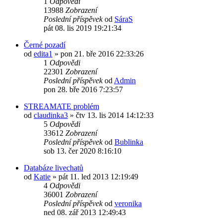
1
Odpovědi
13988
Zobrazení
Poslední příspěvek
od
SáraS
pát 08. lis 2019 19:21:34
Černé pozadí
od
edita1
»
pon 21. bře 2016 22:33:26
1
Odpovědi
22301
Zobrazení
Poslední příspěvek
od
Admin
pon 28. bře 2016 7:23:57
STREAMATE problém
od
claudinka3
»
čtv 13. lis 2014 14:12:33
5
Odpovědi
33612
Zobrazení
Poslední příspěvek
od
Bublinka
sob 13. čer 2020 8:16:10
Databáze livechatů
od
Katie
»
pát 11. led 2013 12:19:49
4
Odpovědi
36001
Zobrazení
Poslední příspěvek
od
veronika
ned 08. zář 2013 12:49:43