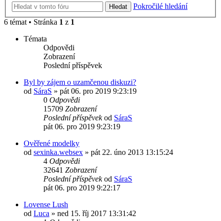
Pokročilé hledání
Hledat
6 témat • Stránka
1
z
1
Témata
Odpovědi
Zobrazení
Poslední příspěvek
Byl by zájem o uzamčenou diskuzi?
od
SáraS
»
pát 06. pro 2019 9:23:19
0
Odpovědi
15709
Zobrazení
Poslední příspěvek
od
SáraS
pát 06. pro 2019 9:23:19
Ověřené modelky
od
sexinka.websex
»
pát 22. úno 2013 13:15:24
4
Odpovědi
32641
Zobrazení
Poslední příspěvek
od
SáraS
pát 06. pro 2019 9:22:17
Lovense Lush
od
Luca
»
ned 15. říj 2017 13:31:42