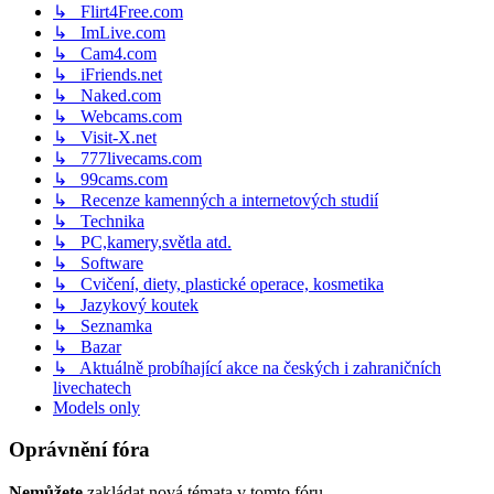
↳ Flirt4Free.com
↳ ImLive.com
↳ Cam4.com
↳ iFriends.net
↳ Naked.com
↳ Webcams.com
↳ Visit-X.net
↳ 777livecams.com
↳ 99cams.com
↳ Recenze kamenných a internetových studií
↳ Technika
↳ PC,kamery,světla atd.
↳ Software
↳ Cvičení, diety, plastické operace, kosmetika
↳ Jazykový koutek
↳ Seznamka
↳ Bazar
↳ Aktuálně probíhající akce na českých i zahraničních
livechatech
Models only
Oprávnění fóra
Nemůžete
zakládat nová témata v tomto fóru