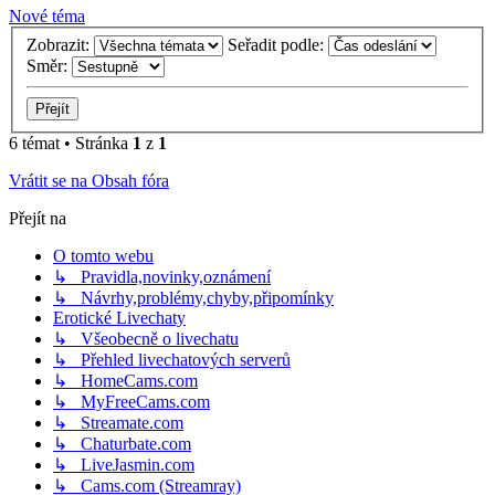
Nové téma
Zobrazit:
Seřadit podle:
Směr:
6 témat • Stránka
1
z
1
Vrátit se na Obsah fóra
Přejít na
O tomto webu
↳ Pravidla,novinky,oznámení
↳ Návrhy,problémy,chyby,připomínky
Erotické Livechaty
↳ Všeobecně o livechatu
↳ Přehled livechatových serverů
↳ HomeCams.com
↳ MyFreeCams.com
↳ Streamate.com
↳ Chaturbate.com
↳ LiveJasmin.com
↳ Cams.com (Streamray)