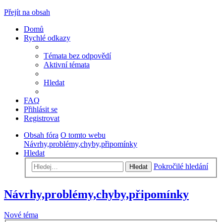
Přejít na obsah
Domů
Rychlé odkazy
Témata bez odpovědí
Aktivní témata
Hledat
FAQ
Přihlásit se
Registrovat
Obsah fóra
O tomto webu
Návrhy,problémy,chyby,připomínky
Hledat
Pokročilé hledání
Hledat
Návrhy,problémy,chyby,připomínky
Nové téma