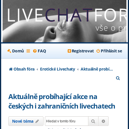
Domů
FAQ
Registrovat
Přihlásit se
Obsah fóra
Erotické Livechaty
Aktuálně probíhající akce na českých i zahraničních livechatech
H
l
Aktuálně probíhající akce na
e
českých i zahraničních livechatech
d
a
Hledat
Pokročilé h
Nové téma
t