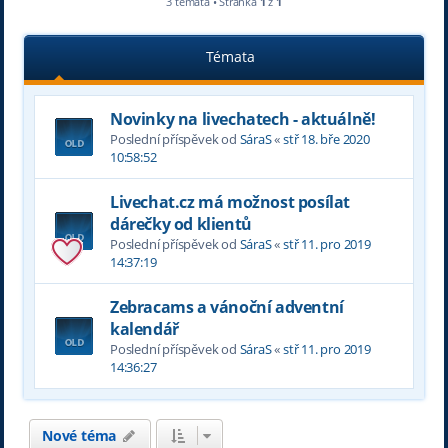
3 témata • Stránka
1
z
1
Témata
Novinky na livechatech - aktuálně!
Poslední příspěvek od
SáraS
«
stř 18. bře 2020
10:58:52
Livechat.cz má možnost posílat
dárečky od klientů
Poslední příspěvek od
SáraS
«
stř 11. pro 2019
14:37:19
Zebracams a vánoční adventní
kalendář
Poslední příspěvek od
SáraS
«
stř 11. pro 2019
14:36:27
Nové téma