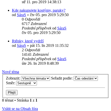
stř 11. pro 2019 14:38:13
Kde nakupujete kostýmy, paruky?
od
SáraS
»
čtv 05. pro 2019 5:29:50
0
Odpovědi
6717
Zobrazení
Poslední příspěvek
od
SáraS
čtv 05. pro 2019 5:29:50
Rtěnky, které vydrží
od
SáraS
»
pát 15. lis 2019 11:35:32
2
Odpovědi
14141
Zobrazení
Poslední příspěvek
od
SáraS
úte 26. lis 2019 8:48:39
Nové téma
Zobrazit:
Seřadit podle:
Směr:
8 témat • Stránka
1
z
1
Vrátit se na Obsah fóra