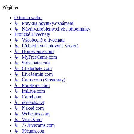
Přejít na
O tomto webu
↳ Pravidla,novinky,oznámení
↳ Návrhy,problémy,chyby,připomínky
Erotické Livechaty
↳ Všeobecně o livechatu
↳ Přehled livechatových serverů
↳ HomeCams.com
↳ MyFreeCams.com
↳ Streamate.com
↳ Chaturbate.com
↳ LiveJasmin.com
↳ Cams.com (Streamray)
↳ Flirt4Free.com
↳ ImLive.com
↳ Cam4.com
↳ iFriends.net
↳ Naked.com
↳ Webcams.com
↳ Visit-X.net
↳ 777livecams.com
↳ 99cams.com