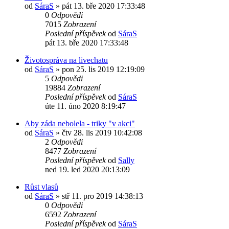
od
SáraS
»
pát 13. bře 2020 17:33:48
0
Odpovědi
7015
Zobrazení
Poslední příspěvek
od
SáraS
pát 13. bře 2020 17:33:48
Životospráva na livechatu
od
SáraS
»
pon 25. lis 2019 12:19:09
5
Odpovědi
19884
Zobrazení
Poslední příspěvek
od
SáraS
úte 11. úno 2020 8:19:47
Aby záda nebolela - triky "v akci"
od
SáraS
»
čtv 28. lis 2019 10:42:08
2
Odpovědi
8477
Zobrazení
Poslední příspěvek
od
Sally
ned 19. led 2020 20:13:09
Růst vlasů
od
SáraS
»
stř 11. pro 2019 14:38:13
0
Odpovědi
6592
Zobrazení
Poslední příspěvek
od
SáraS