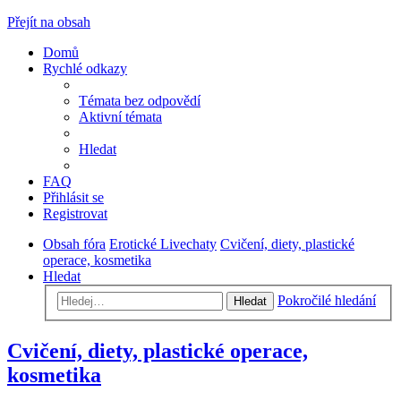
Přejít na obsah
Domů
Rychlé odkazy
Témata bez odpovědí
Aktivní témata
Hledat
FAQ
Přihlásit se
Registrovat
Obsah fóra
Erotické Livechaty
Cvičení, diety, plastické
operace, kosmetika
Hledat
Pokročilé hledání
Hledat
Cvičení, diety, plastické operace,
kosmetika