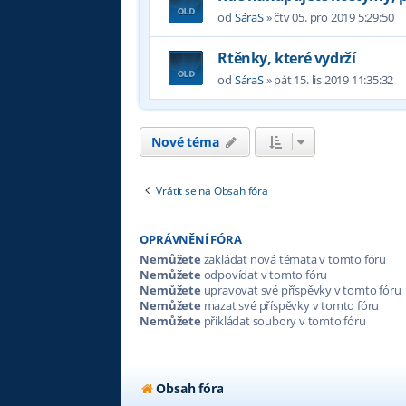
od
SáraS
»
čtv 05. pro 2019 5:29:50
Rtěnky, které vydrží
od
SáraS
»
pát 15. lis 2019 11:35:32
Nové téma
Vrátit se na Obsah fóra
OPRÁVNĚNÍ FÓRA
Nemůžete
zakládat nová témata v tomto fóru
Nemůžete
odpovídat v tomto fóru
Nemůžete
upravovat své příspěvky v tomto fóru
Nemůžete
mazat své příspěvky v tomto fóru
Nemůžete
přikládat soubory v tomto fóru
Obsah fóra