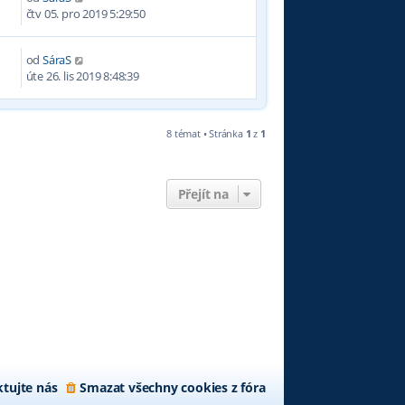
čtv 05. pro 2019 5:29:50
od
SáraS
0
úte 26. lis 2019 8:48:39
8 témat • Stránka
1
z
1
Přejít na
tujte nás
Smazat všechny cookies z fóra