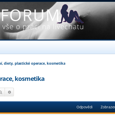
ní, diety, plastické operace, kosmetika
perace, kosmetika
Hledat
Pokročilé hledání
Odpovědi
Zobraze