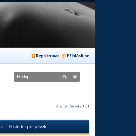
Registrovat
Přihlásit se
Hledat
Pokročilé hledání
8 témat • Stránka
1
z
1
ní
Poslední příspěvek