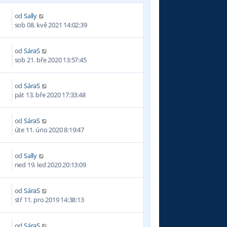
od
Sally
2
sob 08. kvě 2021 14:02:39
od
SáraS
sob 21. bře 2020 13:57:45
od
SáraS
pát 13. bře 2020 17:33:48
od
SáraS
0
úte 11. úno 2020 8:19:47
od
Sally
ned 19. led 2020 20:13:09
od
SáraS
stř 11. pro 2019 14:38:13
od
SáraS