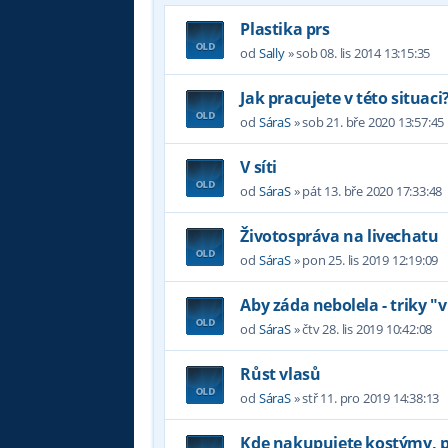
Plastika prs
od
Sally
»
sob 08. lis 2014 13:15:35
Jak pracujete v této situaci
od
SáraS
»
sob 21. bře 2020 13:57:45
V síti
od
SáraS
»
pát 13. bře 2020 17:33:48
Životospráva na livechatu
od
SáraS
»
pon 25. lis 2019 12:19:09
Aby záda nebolela - triky "v
od
SáraS
»
čtv 28. lis 2019 10:42:08
Růst vlasů
od
SáraS
»
stř 11. pro 2019 14:38:13
Kde nakupujete kostýmy, 