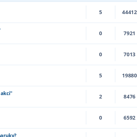
5
4441
?
0
7921
0
7013
5
1988
 akci"
2
8476
0
6592
paruky?