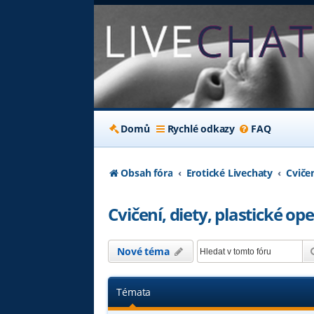
Domů
Rychlé odkazy
FAQ
Obsah fóra
Erotické Livechaty
Cviče
Cvičení, diety, plastické o
Nové téma
Témata