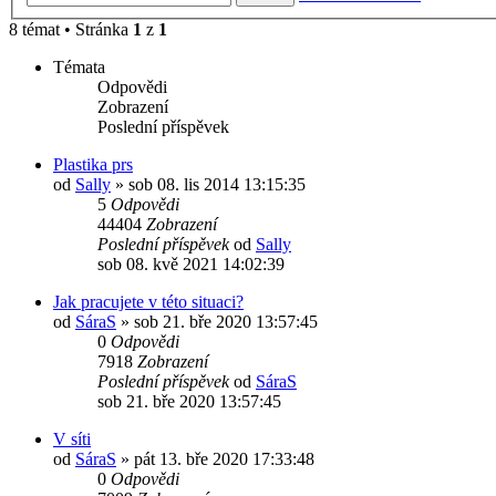
8 témat • Stránka
1
z
1
Témata
Odpovědi
Zobrazení
Poslední příspěvek
Plastika prs
od
Sally
»
sob 08. lis 2014 13:15:35
5
Odpovědi
44404
Zobrazení
Poslední příspěvek
od
Sally
sob 08. kvě 2021 14:02:39
Jak pracujete v této situaci?
od
SáraS
»
sob 21. bře 2020 13:57:45
0
Odpovědi
7918
Zobrazení
Poslední příspěvek
od
SáraS
sob 21. bře 2020 13:57:45
V síti
od
SáraS
»
pát 13. bře 2020 17:33:48
0
Odpovědi