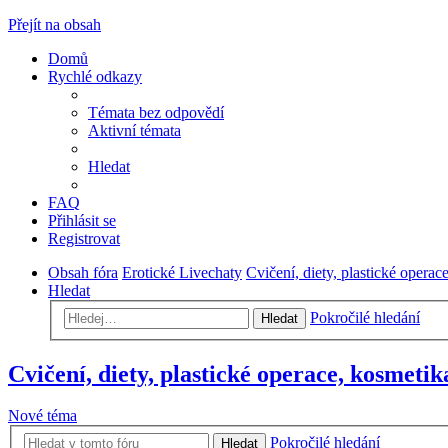
Přejít na obsah
Domů
Rychlé odkazy
Témata bez odpovědí
Aktivní témata
Hledat
FAQ
Přihlásit se
Registrovat
Obsah fóra
Erotické Livechaty
Cvičení, diety, plastické operac
Hledat
Pokročilé hledání
Hledat
Cvičení, diety, plastické operace, kosmetik
Nové téma
Pokročilé hledání
Hledat