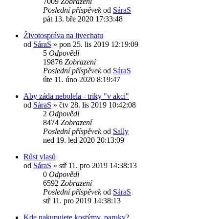
7009
Zobrazení
Poslední příspěvek
od
SáraS
pát 13. bře 2020 17:33:48
Životospráva na livechatu
od
SáraS
»
pon 25. lis 2019 12:19:09
5
Odpovědi
19876
Zobrazení
Poslední příspěvek
od
SáraS
úte 11. úno 2020 8:19:47
Aby záda nebolela - triky "v akci"
od
SáraS
»
čtv 28. lis 2019 10:42:08
2
Odpovědi
8474
Zobrazení
Poslední příspěvek
od
Sally
ned 19. led 2020 20:13:09
Růst vlasů
od
SáraS
»
stř 11. pro 2019 14:38:13
0
Odpovědi
6592
Zobrazení
Poslední příspěvek
od
SáraS
stř 11. pro 2019 14:38:13
Kde nakupujete kostýmy, paruky?