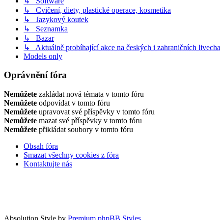
↳ Software
↳ Cvičení, diety, plastické operace, kosmetika
↳ Jazykový koutek
↳ Seznamka
↳ Bazar
↳ Aktuálně probíhající akce na českých i zahraničních livech
Models only
Oprávnění fóra
Nemůžete
zakládat nová témata v tomto fóru
Nemůžete
odpovídat v tomto fóru
Nemůžete
upravovat své příspěvky v tomto fóru
Nemůžete
mazat své příspěvky v tomto fóru
Nemůžete
přikládat soubory v tomto fóru
Obsah fóra
Smazat všechny cookies z fóra
Kontaktujte nás
Absolution Style by
Premium phpBB Styles