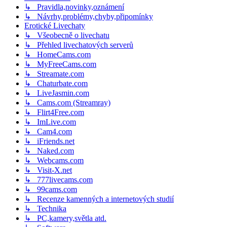
↳ Pravidla,novinky,oznámení
↳ Návrhy,problémy,chyby,připomínky
Erotické Livechaty
↳ Všeobecně o livechatu
↳ Přehled livechatových serverů
↳ HomeCams.com
↳ MyFreeCams.com
↳ Streamate.com
↳ Chaturbate.com
↳ LiveJasmin.com
↳ Cams.com (Streamray)
↳ Flirt4Free.com
↳ ImLive.com
↳ Cam4.com
↳ iFriends.net
↳ Naked.com
↳ Webcams.com
↳ Visit-X.net
↳ 777livecams.com
↳ 99cams.com
↳ Recenze kamenných a internetových studií
↳ Technika
↳ PC,kamery,světla atd.