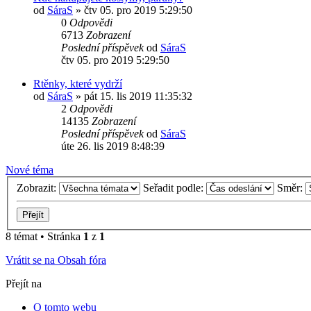
od
SáraS
»
čtv 05. pro 2019 5:29:50
0
Odpovědi
6713
Zobrazení
Poslední příspěvek
od
SáraS
čtv 05. pro 2019 5:29:50
Rtěnky, které vydrží
od
SáraS
»
pát 15. lis 2019 11:35:32
2
Odpovědi
14135
Zobrazení
Poslední příspěvek
od
SáraS
úte 26. lis 2019 8:48:39
Nové téma
Zobrazit:
Seřadit podle:
Směr:
8 témat • Stránka
1
z
1
Vrátit se na Obsah fóra
Přejít na
O tomto webu