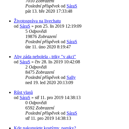
7010
Zobrazení
Poslední příspěvek
od
SáraS
pát 13. bře 2020 17:33:48
Životospráva na livechatu
od
SáraS
»
pon 25. lis 2019 12:19:09
5
Odpovědi
19876
Zobrazení
Poslední příspěvek
od
SáraS
úte 11. úno 2020 8:19:47
Aby záda nebolela - triky "v akci"
od
SáraS
»
čtv 28. lis 2019 10:42:08
2
Odpovědi
8475
Zobrazení
Poslední příspěvek
od
Sally
ned 19. led 2020 20:13:09
Růst vlasů
od
SáraS
»
stř 11. pro 2019 14:38:13
0
Odpovědi
6592
Zobrazení
Poslední příspěvek
od
SáraS
stř 11. pro 2019 14:38:13
Kde nakupujete kostýmy, paruky?