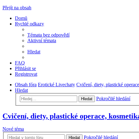
Přejít na obsah
Domů
Rychlé odkazy
Témata bez odpovědí
Aktivní témata
Hledat
FAQ
Přihlásit se
Registrovat
Obsah fóra
Erotické Livechaty
Cvičení, diety, plastické operac
Hledat
Pokročilé hledání
Hledat
Cvičení, diety, plastické operace, kosmetik
Nové téma
Pokročilé hledání
Hledat