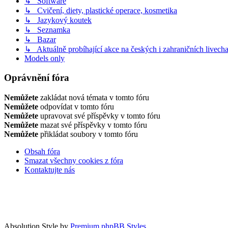
↳ Software
↳ Cvičení, diety, plastické operace, kosmetika
↳ Jazykový koutek
↳ Seznamka
↳ Bazar
↳ Aktuálně probíhající akce na českých i zahraničních livech
Models only
Oprávnění fóra
Nemůžete
zakládat nová témata v tomto fóru
Nemůžete
odpovídat v tomto fóru
Nemůžete
upravovat své příspěvky v tomto fóru
Nemůžete
mazat své příspěvky v tomto fóru
Nemůžete
přikládat soubory v tomto fóru
Obsah fóra
Smazat všechny cookies z fóra
Kontaktujte nás
Absolution Style by
Premium phpBB Styles