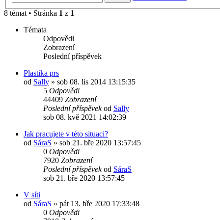
8 témat • Stránka
1
z
1
Témata
Odpovědi
Zobrazení
Poslední příspěvek
Plastika prs
od
Sally
»
sob 08. lis 2014 13:15:35
5
Odpovědi
44409
Zobrazení
Poslední příspěvek
od
Sally
sob 08. kvě 2021 14:02:39
Jak pracujete v této situaci?
od
SáraS
»
sob 21. bře 2020 13:57:45
0
Odpovědi
7920
Zobrazení
Poslední příspěvek
od
SáraS
sob 21. bře 2020 13:57:45
V síti
od
SáraS
»
pát 13. bře 2020 17:33:48
0
Odpovědi