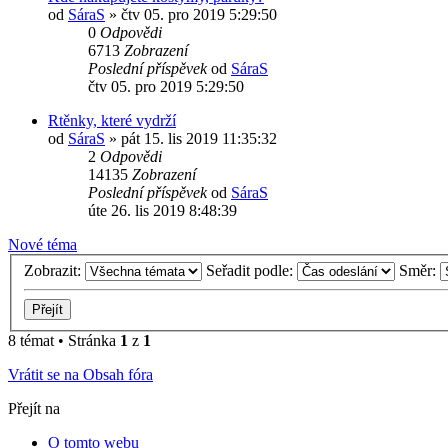
od
SáraS
»
čtv 05. pro 2019 5:29:50
0
Odpovědi
6713
Zobrazení
Poslední příspěvek
od
SáraS
čtv 05. pro 2019 5:29:50
Rtěnky, které vydrží
od
SáraS
»
pát 15. lis 2019 11:35:32
2
Odpovědi
14135
Zobrazení
Poslední příspěvek
od
SáraS
úte 26. lis 2019 8:48:39
Nové téma
Zobrazit:
Seřadit podle:
Směr:
8 témat • Stránka
1
z
1
Vrátit se na Obsah fóra
Přejít na
O tomto webu