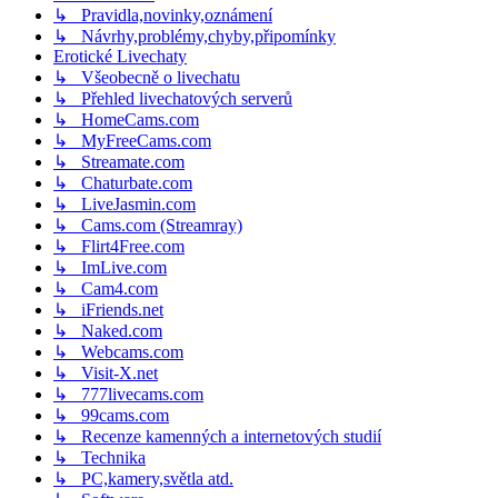
↳ Pravidla,novinky,oznámení
↳ Návrhy,problémy,chyby,připomínky
Erotické Livechaty
↳ Všeobecně o livechatu
↳ Přehled livechatových serverů
↳ HomeCams.com
↳ MyFreeCams.com
↳ Streamate.com
↳ Chaturbate.com
↳ LiveJasmin.com
↳ Cams.com (Streamray)
↳ Flirt4Free.com
↳ ImLive.com
↳ Cam4.com
↳ iFriends.net
↳ Naked.com
↳ Webcams.com
↳ Visit-X.net
↳ 777livecams.com
↳ 99cams.com
↳ Recenze kamenných a internetových studií
↳ Technika
↳ PC,kamery,světla atd.