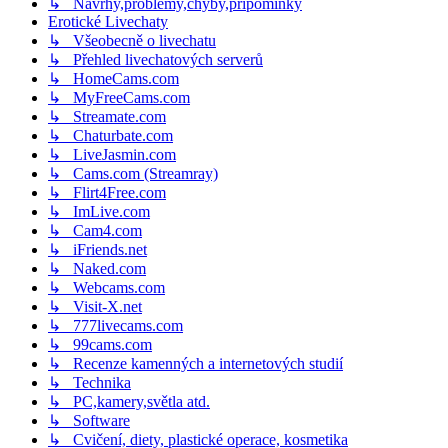
↳ Návrhy,problémy,chyby,připomínky
Erotické Livechaty
↳ Všeobecně o livechatu
↳ Přehled livechatových serverů
↳ HomeCams.com
↳ MyFreeCams.com
↳ Streamate.com
↳ Chaturbate.com
↳ LiveJasmin.com
↳ Cams.com (Streamray)
↳ Flirt4Free.com
↳ ImLive.com
↳ Cam4.com
↳ iFriends.net
↳ Naked.com
↳ Webcams.com
↳ Visit-X.net
↳ 777livecams.com
↳ 99cams.com
↳ Recenze kamenných a internetových studií
↳ Technika
↳ PC,kamery,světla atd.
↳ Software
↳ Cvičení, diety, plastické operace, kosmetika