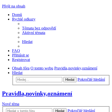
Přejít na obsah
Domů
Rychlé odkazy
Témata bez odpovědí
Aktivní témata
Hledat
FAQ
Přihlásit se
Registrovat
Obsah fóra
O tomto webu
Pravidla,novinky,oznámení
Hledat
Pokročilé hledání
Hledat
Pravidla,novinky,oznámení
Nové téma
Pokročilé hledání
Hledat