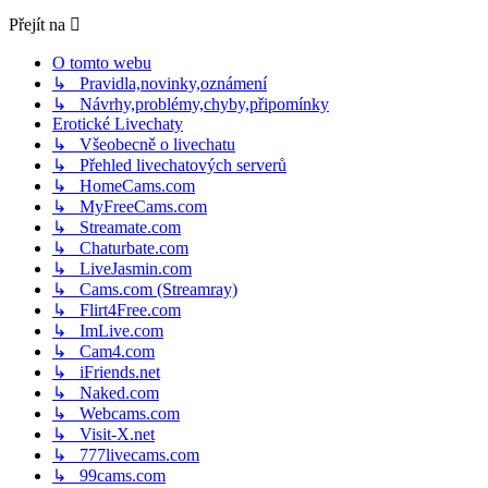
Přejít na
O tomto webu
↳ Pravidla,novinky,oznámení
↳ Návrhy,problémy,chyby,připomínky
Erotické Livechaty
↳ Všeobecně o livechatu
↳ Přehled livechatových serverů
↳ HomeCams.com
↳ MyFreeCams.com
↳ Streamate.com
↳ Chaturbate.com
↳ LiveJasmin.com
↳ Cams.com (Streamray)
↳ Flirt4Free.com
↳ ImLive.com
↳ Cam4.com
↳ iFriends.net
↳ Naked.com
↳ Webcams.com
↳ Visit-X.net
↳ 777livecams.com
↳ 99cams.com