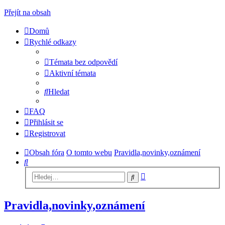
Přejít na obsah
Domů
Rychlé odkazy
Témata bez odpovědí
Aktivní témata
Hledat
FAQ
Přihlásit se
Registrovat
Obsah fóra
O tomto webu
Pravidla,novinky,oznámení
Hledat
Pokročilé
Hledat
hledání
Pravidla,novinky,oznámení