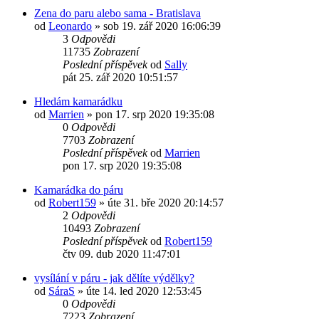
Zena do paru alebo sama - Bratislava
od
Leonardo
»
sob 19. zář 2020 16:06:39
3
Odpovědi
11735
Zobrazení
Poslední příspěvek
od
Sally
pát 25. zář 2020 10:51:57
Hledám kamarádku
od
Marrien
»
pon 17. srp 2020 19:35:08
0
Odpovědi
7703
Zobrazení
Poslední příspěvek
od
Marrien
pon 17. srp 2020 19:35:08
Kamarádka do páru
od
Robert159
»
úte 31. bře 2020 20:14:57
2
Odpovědi
10493
Zobrazení
Poslední příspěvek
od
Robert159
čtv 09. dub 2020 11:47:01
vysílání v páru - jak dělíte výdělky?
od
SáraS
»
úte 14. led 2020 12:53:45
0
Odpovědi
7223
Zobrazení