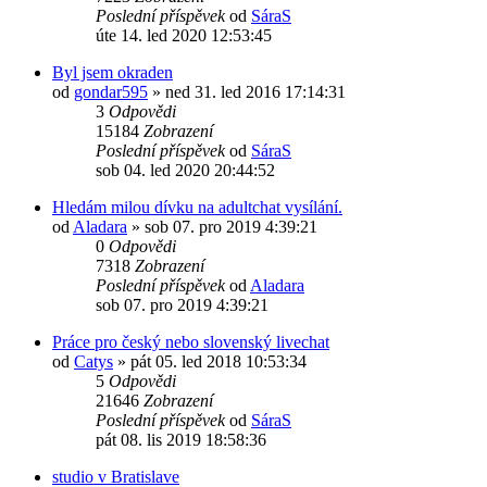
Poslední příspěvek
od
SáraS
úte 14. led 2020 12:53:45
Byl jsem okraden
od
gondar595
»
ned 31. led 2016 17:14:31
3
Odpovědi
15184
Zobrazení
Poslední příspěvek
od
SáraS
sob 04. led 2020 20:44:52
Hledám milou dívku na adultchat vysílání.
od
Aladara
»
sob 07. pro 2019 4:39:21
0
Odpovědi
7318
Zobrazení
Poslední příspěvek
od
Aladara
sob 07. pro 2019 4:39:21
Práce pro český nebo slovenský livechat
od
Catys
»
pát 05. led 2018 10:53:34
5
Odpovědi
21646
Zobrazení
Poslední příspěvek
od
SáraS
pát 08. lis 2019 18:58:36
studio v Bratislave