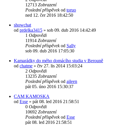
12713
Zobrazení
Poslední příspěvek
od
toruo
ned 12. čer 2016 18:42:50
showchat
od
prdelka3415
»
sob 09. dub 2016 14:42:49
1
Odpovědi
11914
Zobrazení
Poslední příspěvek
od
Sally
sob 09. dub 2016 17:05:30
Kamarádky do mého domácího studia v Berouně
od
chatme
»
čtv 27. lis 2014 15:03:24
2
Odpovědi
13235
Zobrazení
Poslední příspěvek
od
aileen
pát 05. úno 2016 15:30:37
CAM KAMOSKA
od
Esse
»
pát 08. led 2016 21:58:51
0
Odpovědi
10692
Zobrazení
Poslední příspěvek
od
Esse
pát 08. led 2016 21:58:51