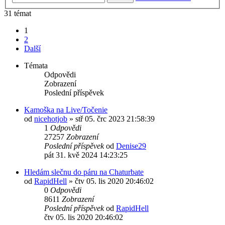
31 témat
1
2
Další
Témata
Odpovědi
Zobrazení
Poslední příspěvek
Kamoška na Live/Točenie
od
nicehotjob
»
stř 05. črc 2023 21:58:39
1
Odpovědi
27257
Zobrazení
Poslední příspěvek
od
Denise29
pát 31. kvě 2024 14:23:25
Hledám slečnu do páru na Chaturbate
od
RapidHell
»
čtv 05. lis 2020 20:46:02
0
Odpovědi
8611
Zobrazení
Poslední příspěvek
od
RapidHell
čtv 05. lis 2020 20:46:02