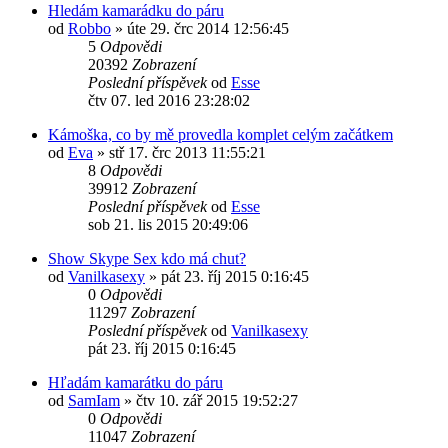
Hledám kamarádku do páru
od
Robbo
»
úte 29. črc 2014 12:56:45
5
Odpovědi
20392
Zobrazení
Poslední příspěvek
od
Esse
čtv 07. led 2016 23:28:02
Kámoška, co by mě provedla komplet celým začátkem
od
Eva
»
stř 17. črc 2013 11:55:21
8
Odpovědi
39912
Zobrazení
Poslední příspěvek
od
Esse
sob 21. lis 2015 20:49:06
Show Skype Sex kdo má chut?
od
Vanilkasexy
»
pát 23. říj 2015 0:16:45
0
Odpovědi
11297
Zobrazení
Poslední příspěvek
od
Vanilkasexy
pát 23. říj 2015 0:16:45
Hľadám kamarátku do páru
od
SamIam
»
čtv 10. zář 2015 19:52:27
0
Odpovědi
11047
Zobrazení