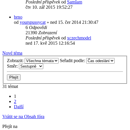
Poslední příspěvek
od
SamIam
čtv 10. zář 2015 19:52:27
brno
od
yourspussycat
»
ned 15. čer 2014 21:30:47
6
Odpovědi
21390
Zobrazení
Poslední příspěvek
od
xczechmodel
ned 17. kvě 2015 12:16:54
Nové téma
Zobrazit:
Seřadit podle:
Směr:
31 témat
1
2
Další
Vrátit se na Obsah fóra
Přejít na