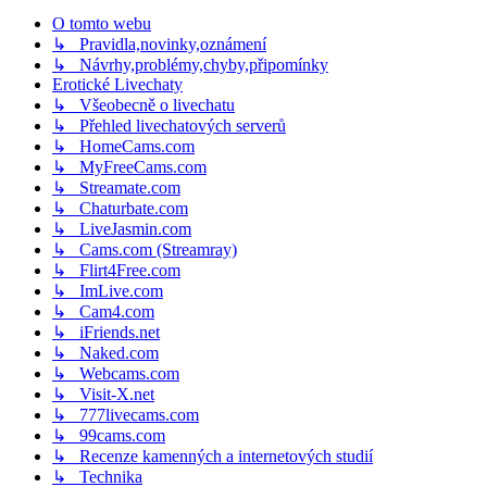
O tomto webu
↳ Pravidla,novinky,oznámení
↳ Návrhy,problémy,chyby,připomínky
Erotické Livechaty
↳ Všeobecně o livechatu
↳ Přehled livechatových serverů
↳ HomeCams.com
↳ MyFreeCams.com
↳ Streamate.com
↳ Chaturbate.com
↳ LiveJasmin.com
↳ Cams.com (Streamray)
↳ Flirt4Free.com
↳ ImLive.com
↳ Cam4.com
↳ iFriends.net
↳ Naked.com
↳ Webcams.com
↳ Visit-X.net
↳ 777livecams.com
↳ 99cams.com
↳ Recenze kamenných a internetových studií
↳ Technika