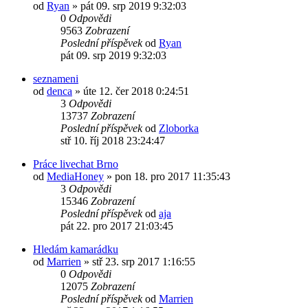
od
Ryan
»
pát 09. srp 2019 9:32:03
0
Odpovědi
9563
Zobrazení
Poslední příspěvek
od
Ryan
pát 09. srp 2019 9:32:03
seznameni
od
denca
»
úte 12. čer 2018 0:24:51
3
Odpovědi
13737
Zobrazení
Poslední příspěvek
od
Zloborka
stř 10. říj 2018 23:24:47
Práce livechat Brno
od
MediaHoney
»
pon 18. pro 2017 11:35:43
3
Odpovědi
15346
Zobrazení
Poslední příspěvek
od
aja
pát 22. pro 2017 21:03:45
Hledám kamarádku
od
Marrien
»
stř 23. srp 2017 1:16:55
0
Odpovědi
12075
Zobrazení
Poslední příspěvek
od
Marrien