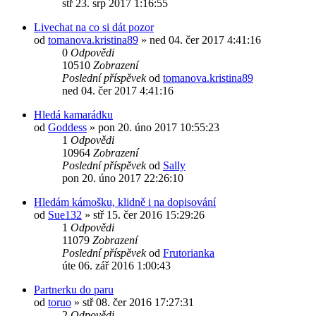
stř 23. srp 2017 1:16:55
Livechat na co si dát pozor
od
tomanova.kristina89
»
ned 04. čer 2017 4:41:16
0
Odpovědi
10510
Zobrazení
Poslední příspěvek
od
tomanova.kristina89
ned 04. čer 2017 4:41:16
Hledá kamarádku
od
Goddess
»
pon 20. úno 2017 10:55:23
1
Odpovědi
10964
Zobrazení
Poslední příspěvek
od
Sally
pon 20. úno 2017 22:26:10
Hledám kámošku, klidně i na dopisování
od
Sue132
»
stř 15. čer 2016 15:29:26
1
Odpovědi
11079
Zobrazení
Poslední příspěvek
od
Frutorianka
úte 06. zář 2016 1:00:43
Partnerku do paru
od
toruo
»
stř 08. čer 2016 17:27:31
2
Odpovědi