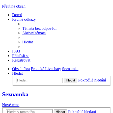
Přejít na obsah
Domů
Rychlé odkazy
Témata bez odpovědí
Aktivní témata
Hledat
FAQ
Přihlásit se
Registrovat
Obsah fóra
Erotické Livechaty
Seznamka
Hledat
Pokročilé hledání
Hledat
Seznamka
Nové téma
Pokročilé hledání
Hledat