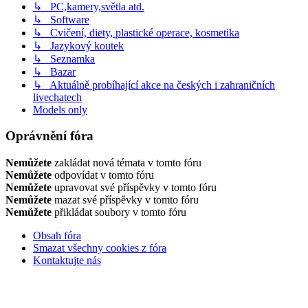
↳ PC,kamery,světla atd.
↳ Software
↳ Cvičení, diety, plastické operace, kosmetika
↳ Jazykový koutek
↳ Seznamka
↳ Bazar
↳ Aktuálně probíhající akce na českých i zahraničních
livechatech
Models only
Oprávnění fóra
Nemůžete
zakládat nová témata v tomto fóru
Nemůžete
odpovídat v tomto fóru
Nemůžete
upravovat své příspěvky v tomto fóru
Nemůžete
mazat své příspěvky v tomto fóru
Nemůžete
přikládat soubory v tomto fóru
Obsah fóra
Smazat všechny cookies z fóra
Kontaktujte nás