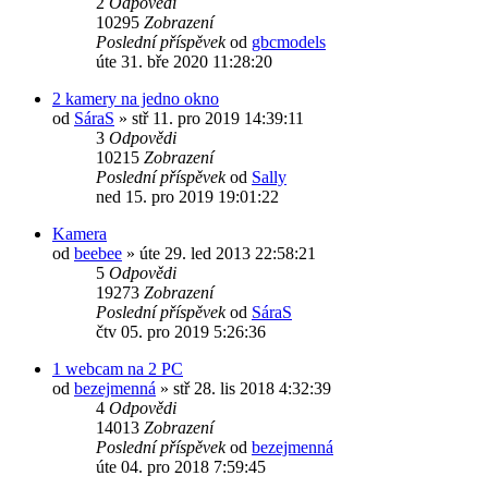
2
Odpovědi
10295
Zobrazení
Poslední příspěvek
od
gbcmodels
úte 31. bře 2020 11:28:20
2 kamery na jedno okno
od
SáraS
»
stř 11. pro 2019 14:39:11
3
Odpovědi
10215
Zobrazení
Poslední příspěvek
od
Sally
ned 15. pro 2019 19:01:22
Kamera
od
beebee
»
úte 29. led 2013 22:58:21
5
Odpovědi
19273
Zobrazení
Poslední příspěvek
od
SáraS
čtv 05. pro 2019 5:26:36
1 webcam na 2 PC
od
bezejmenná
»
stř 28. lis 2018 4:32:39
4
Odpovědi
14013
Zobrazení
Poslední příspěvek
od
bezejmenná
úte 04. pro 2018 7:59:45