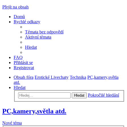
Přejít na obsah
Domů
Rychlé odkazy
Témata bez odpovědí
Aktivní témata
Hledat
FAQ
Přihlásit se
Registrovat
Obsah fóra
Erotické Livechaty
Technika
PC,kamery,světla
atd.
Hledat
Pokročilé hledání
Hledat
PC,kamery,světla atd.
Nové téma