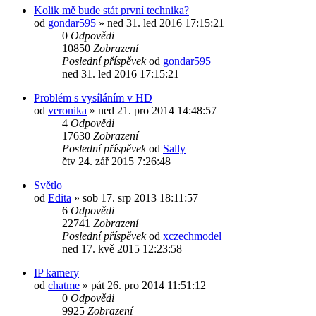
Kolik mě bude stát první technika?
od
gondar595
»
ned 31. led 2016 17:15:21
0
Odpovědi
10850
Zobrazení
Poslední příspěvek
od
gondar595
ned 31. led 2016 17:15:21
Problém s vysíláním v HD
od
veronika
»
ned 21. pro 2014 14:48:57
4
Odpovědi
17630
Zobrazení
Poslední příspěvek
od
Sally
čtv 24. zář 2015 7:26:48
Světlo
od
Edita
»
sob 17. srp 2013 18:11:57
6
Odpovědi
22741
Zobrazení
Poslední příspěvek
od
xczechmodel
ned 17. kvě 2015 12:23:58
IP kamery
od
chatme
»
pát 26. pro 2014 11:51:12
0
Odpovědi
9925
Zobrazení