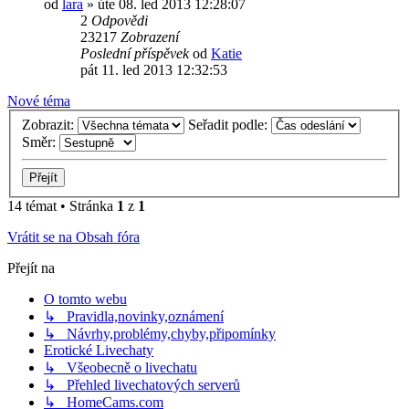
od
lara
»
úte 08. led 2013 12:28:07
2
Odpovědi
23217
Zobrazení
Poslední příspěvek
od
Katie
pát 11. led 2013 12:32:53
Nové téma
Zobrazit:
Seřadit podle:
Směr:
14 témat • Stránka
1
z
1
Vrátit se na Obsah fóra
Přejít na
O tomto webu
↳ Pravidla,novinky,oznámení
↳ Návrhy,problémy,chyby,připomínky
Erotické Livechaty
↳ Všeobecně o livechatu
↳ Přehled livechatových serverů
↳ HomeCams.com