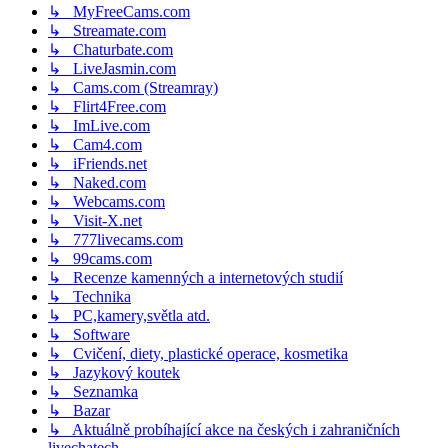
↳ MyFreeCams.com
↳ Streamate.com
↳ Chaturbate.com
↳ LiveJasmin.com
↳ Cams.com (Streamray)
↳ Flirt4Free.com
↳ ImLive.com
↳ Cam4.com
↳ iFriends.net
↳ Naked.com
↳ Webcams.com
↳ Visit-X.net
↳ 777livecams.com
↳ 99cams.com
↳ Recenze kamenných a internetových studií
↳ Technika
↳ PC,kamery,světla atd.
↳ Software
↳ Cvičení, diety, plastické operace, kosmetika
↳ Jazykový koutek
↳ Seznamka
↳ Bazar
↳ Aktuálně probíhající akce na českých i zahraničních
livechatech