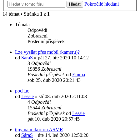
Pokročilé hledání
Hledat
14 témat • Stránka
1
z
1
Témata
Odpovědi
Zobrazení
Poslední příspěvek
Lze vysílat přes mobil (kameru)?
od
SáraS
»
pát 27. bře 2020 10:14:12
3
Odpovědi
19856
Zobrazení
Poslední příspěvek
od
Emma
sob 25. dub 2020 20:21:43
pocitac
od
Lessie
»
stř 08. dub 2020 2:11:08
4
Odpovědi
15544
Zobrazení
Poslední příspěvek
od
Lessie
pát 10. dub 2020 20:57:45
tipy na mikrofon ASMR
od
SáraS
»
úte 14. led 2020 12:50:20