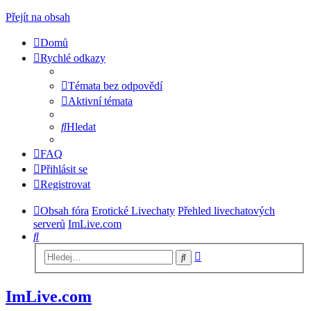
Přejít na obsah
Domů
Rychlé odkazy
Témata bez odpovědí
Aktivní témata
Hledat
FAQ
Přihlásit se
Registrovat
Obsah fóra
Erotické Livechaty
Přehled livechatových
serverů
ImLive.com
Hledat
Pokročilé
Hledat
hledání
ImLive.com