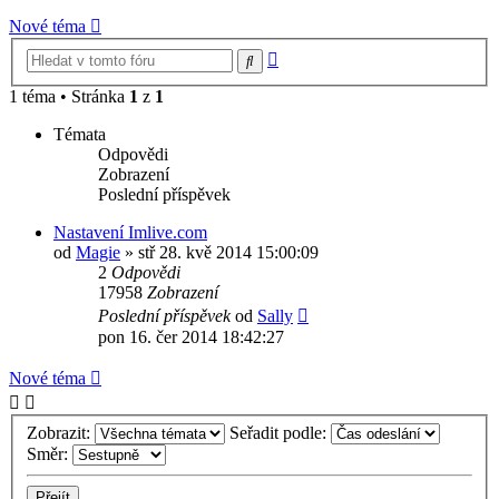
Nové téma
Pokročilé
Hledat
hledání
1 téma • Stránka
1
z
1
Témata
Odpovědi
Zobrazení
Poslední příspěvek
Nastavení Imlive.com
od
Magie
»
stř 28. kvě 2014 15:00:09
2
Odpovědi
17958
Zobrazení
Poslední příspěvek
od
Sally
pon 16. čer 2014 18:42:27
Nové téma
Zobrazit:
Seřadit podle:
Směr: