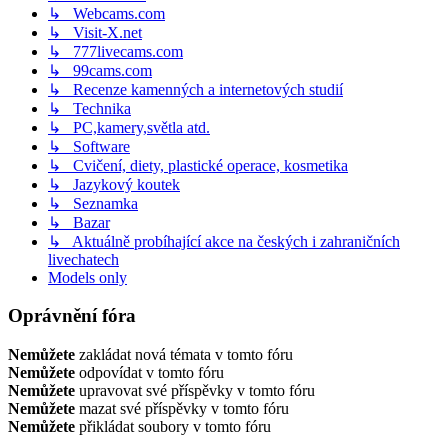
↳ Webcams.com
↳ Visit-X.net
↳ 777livecams.com
↳ 99cams.com
↳ Recenze kamenných a internetových studií
↳ Technika
↳ PC,kamery,světla atd.
↳ Software
↳ Cvičení, diety, plastické operace, kosmetika
↳ Jazykový koutek
↳ Seznamka
↳ Bazar
↳ Aktuálně probíhající akce na českých i zahraničních
livechatech
Models only
Oprávnění fóra
Nemůžete
zakládat nová témata v tomto fóru
Nemůžete
odpovídat v tomto fóru
Nemůžete
upravovat své příspěvky v tomto fóru
Nemůžete
mazat své příspěvky v tomto fóru
Nemůžete
přikládat soubory v tomto fóru