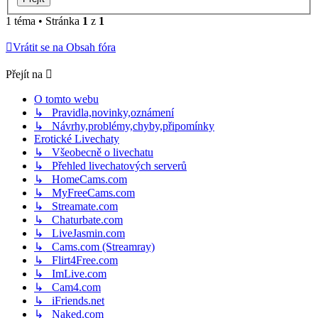
1 téma • Stránka
1
z
1
Vrátit se na Obsah fóra
Přejít na
O tomto webu
↳ Pravidla,novinky,oznámení
↳ Návrhy,problémy,chyby,připomínky
Erotické Livechaty
↳ Všeobecně o livechatu
↳ Přehled livechatových serverů
↳ HomeCams.com
↳ MyFreeCams.com
↳ Streamate.com
↳ Chaturbate.com
↳ LiveJasmin.com
↳ Cams.com (Streamray)
↳ Flirt4Free.com
↳ ImLive.com
↳ Cam4.com
↳ iFriends.net
↳ Naked.com