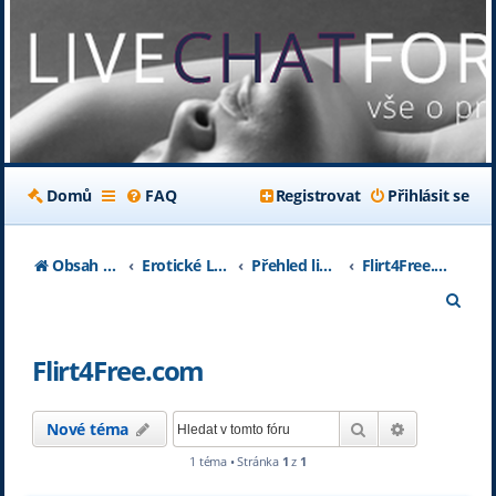
Domů
FAQ
Registrovat
Přihlásit se
Obsah fóra
Erotické Livechaty
Přehled livechatových serverů
Flirt4Free.com
H
l
Flirt4Free.com
e
d
Hledat
Pokročilé h
Nové téma
a
1 téma • Stránka
1
z
1
t