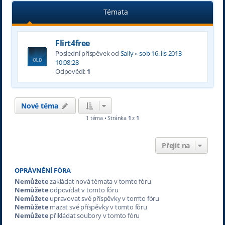
Témata
Flirt4free
Poslední příspěvek od
Sally
«
sob 16. lis 2013
10:08:28
Odpovědi:
1
Nové téma
1 téma • Stránka
1
z
1
Přejít na
OPRÁVNĚNÍ FÓRA
Nemůžete
zakládat nová témata v tomto fóru
Nemůžete
odpovídat v tomto fóru
Nemůžete
upravovat své příspěvky v tomto fóru
Nemůžete
mazat své příspěvky v tomto fóru
Nemůžete
přikládat soubory v tomto fóru