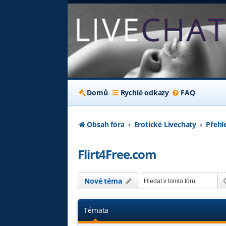
Domů
Rychlé odkazy
FAQ
Obsah fóra
Erotické Livechaty
Přehl
Flirt4Free.com
Nové téma
Témata