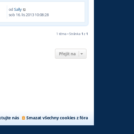
od
Sally
4
sob 16. lis 2013 10:08:28
1 téma • Stránka
1
z
1
Přejít na
tujte nás
Smazat všechny cookies z fóra