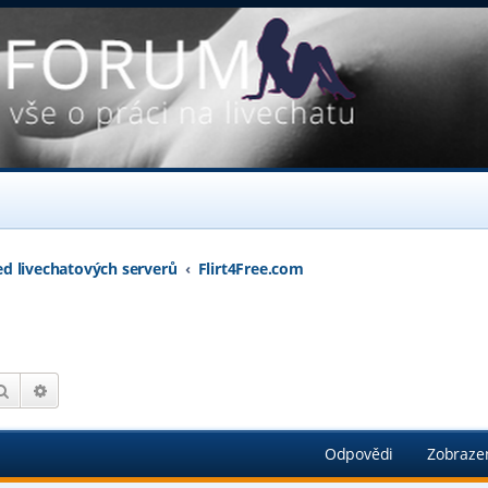
ed livechatových serverů
Flirt4Free.com
Hledat
Pokročilé hledání
Odpovědi
Zobraze