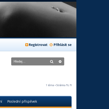
Registrovat
Přihlásit se
Hledat
Pokročilé hledání
1 téma • Stránka
1
z
1
ní
Poslední příspěvek