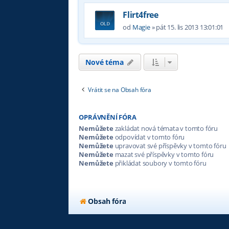
Flirt4free
od
Magie
»
pát 15. lis 2013 13:01:01
Nové téma
Vrátit se na Obsah fóra
OPRÁVNĚNÍ FÓRA
Nemůžete
zakládat nová témata v tomto fóru
Nemůžete
odpovídat v tomto fóru
Nemůžete
upravovat své příspěvky v tomto fóru
Nemůžete
mazat své příspěvky v tomto fóru
Nemůžete
přikládat soubory v tomto fóru
Obsah fóra