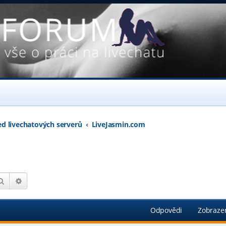
ed livechatových serverů
LiveJasmin.com
Hledat
Pokročilé hledání
Odpovědi
Zobraze