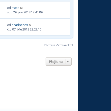
od
aseta
3
sob 29. pro 2018 12:44:09
od
ariadne.sex
5
čtv 07. bře 2013 22:23:10
2 témata • Stránka
1
z
1
Přejít na