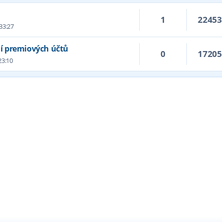
1
2245
:33:27
í premiových účtů
0
1720
23:10