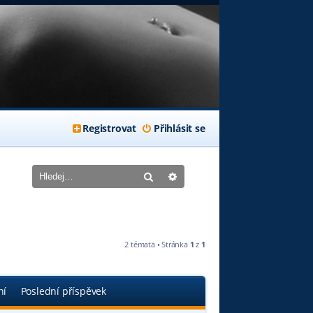
Registrovat
Přihlásit se
Hledat
Pokročilé hledání
2 témata • Stránka
1
z
1
ní
Poslední příspěvek