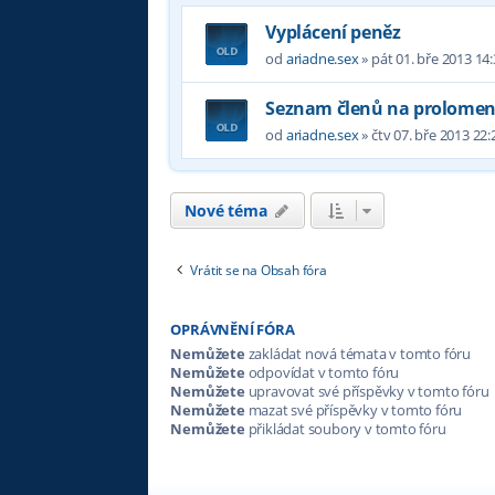
Vyplácení peněz
od
ariadne.sex
»
pát 01. bře 2013 14
Seznam členů na prolomen
od
ariadne.sex
»
čtv 07. bře 2013 22:
Nové téma
Vrátit se na Obsah fóra
OPRÁVNĚNÍ FÓRA
Nemůžete
zakládat nová témata v tomto fóru
Nemůžete
odpovídat v tomto fóru
Nemůžete
upravovat své příspěvky v tomto fóru
Nemůžete
mazat své příspěvky v tomto fóru
Nemůžete
přikládat soubory v tomto fóru