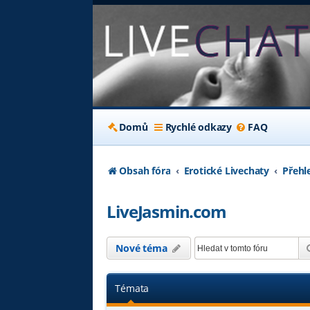
Domů
Rychlé odkazy
FAQ
Obsah fóra
Erotické Livechaty
Přehl
LiveJasmin.com
Nové téma
Témata