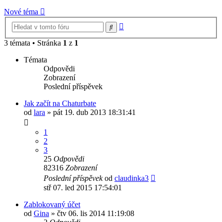
Nové téma
Pokročilé
Hledat
hledání
3 témata • Stránka
1
z
1
Témata
Odpovědi
Zobrazení
Poslední příspěvek
Jak začít na Chaturbate
od
lara
»
pát 19. dub 2013 18:31:41
1
2
3
25
Odpovědi
82316
Zobrazení
Poslední příspěvek
od
claudinka3
stř 07. led 2015 17:54:01
Zablokovaný účet
od
Gina
»
čtv 06. lis 2014 11:19:08