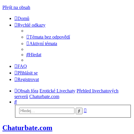
Přejít na obsah
Domů
Rychlé odkazy
Témata bez odpovědí
Aktivní témata
Hledat
FAQ
Přihlásit se
Registrovat
Obsah fóra
Erotické Livechaty
Přehled livechatových
serverů
Chaturbate.com
Hledat
Pokročilé
Hledat
hledání
Chaturbate.com