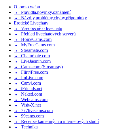
O tomto webu
↳ Pravidla,novinky,oznámení
↳ Návrhy,problémy,chyby,připomínky
Erotické Livechaty
↳ Všeobecně o livechatu
↳ Přehled livechatových serverů
↳ HomeCams.com
↳ MyFreeCams.com
↳ Streamate.com
↳ Chaturbate.com
↳ LiveJasmin.com
↳ Cams.com (Streamray)
↳ Flirt4Free.com
↳ ImLive.com
↳ Cam4.com
↳ iFriends.net
↳ Naked.com
↳ Webcams.com
↳ Visit-X.net
↳ 777livecams.com
↳ 99cams.com
↳ Recenze kamenných a internetových studií
↳ Technika