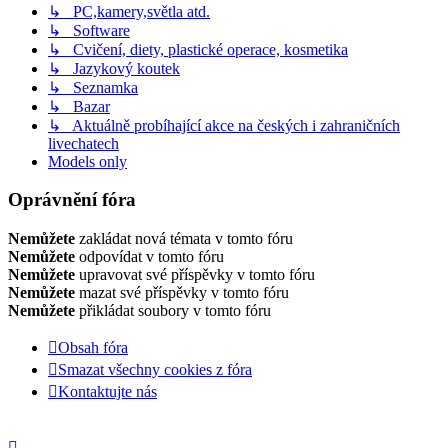
↳ PC,kamery,světla atd.
↳ Software
↳ Cvičení, diety, plastické operace, kosmetika
↳ Jazykový koutek
↳ Seznamka
↳ Bazar
↳ Aktuálně probíhající akce na českých i zahraničních
livechatech
Models only
Oprávnění fóra
Nemůžete
zakládat nová témata v tomto fóru
Nemůžete
odpovídat v tomto fóru
Nemůžete
upravovat své příspěvky v tomto fóru
Nemůžete
mazat své příspěvky v tomto fóru
Nemůžete
přikládat soubory v tomto fóru
Obsah fóra
Smazat všechny cookies z fóra
Kontaktujte nás