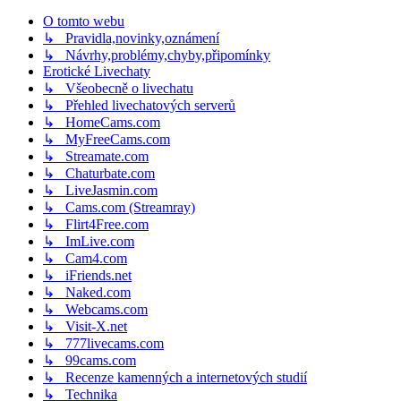
O tomto webu
↳ Pravidla,novinky,oznámení
↳ Návrhy,problémy,chyby,připomínky
Erotické Livechaty
↳ Všeobecně o livechatu
↳ Přehled livechatových serverů
↳ HomeCams.com
↳ MyFreeCams.com
↳ Streamate.com
↳ Chaturbate.com
↳ LiveJasmin.com
↳ Cams.com (Streamray)
↳ Flirt4Free.com
↳ ImLive.com
↳ Cam4.com
↳ iFriends.net
↳ Naked.com
↳ Webcams.com
↳ Visit-X.net
↳ 777livecams.com
↳ 99cams.com
↳ Recenze kamenných a internetových studií
↳ Technika