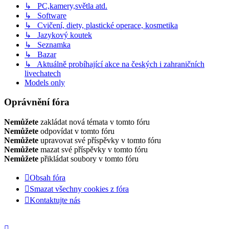
↳ PC,kamery,světla atd.
↳ Software
↳ Cvičení, diety, plastické operace, kosmetika
↳ Jazykový koutek
↳ Seznamka
↳ Bazar
↳ Aktuálně probíhající akce na českých i zahraničních
livechatech
Models only
Oprávnění fóra
Nemůžete
zakládat nová témata v tomto fóru
Nemůžete
odpovídat v tomto fóru
Nemůžete
upravovat své příspěvky v tomto fóru
Nemůžete
mazat své příspěvky v tomto fóru
Nemůžete
přikládat soubory v tomto fóru
Obsah fóra
Smazat všechny cookies z fóra
Kontaktujte nás