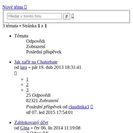
Nové téma
Pokročilé
Hledat
hledání
3 témata • Stránka
1
z
1
Témata
Odpovědi
Zobrazení
Poslední příspěvek
Jak začít na Chaturbate
od
lara
»
pát 19. dub 2013 18:31:41
1
2
3
25
Odpovědi
82321
Zobrazení
Poslední příspěvek
od
claudinka3
stř 07. led 2015 17:54:01
Zablokovaný účet
od
Gina
»
čtv 06. lis 2014 11:19:08