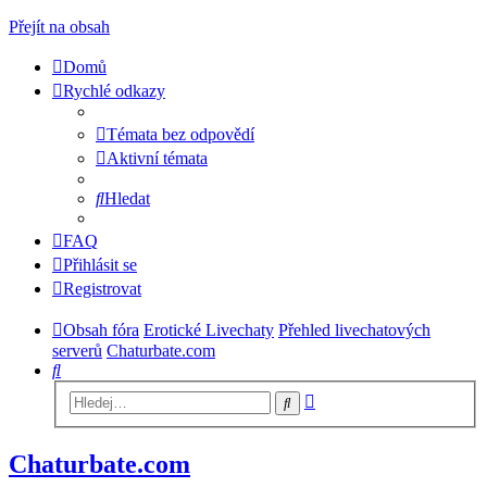
Přejít na obsah
Domů
Rychlé odkazy
Témata bez odpovědí
Aktivní témata
Hledat
FAQ
Přihlásit se
Registrovat
Obsah fóra
Erotické Livechaty
Přehled livechatových
serverů
Chaturbate.com
Hledat
Pokročilé
Hledat
hledání
Chaturbate.com