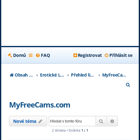
Domů
FAQ
Registrovat
Přihlásit se
Obsah fóra
Erotické Livechaty
Přehled livechatových serverů
MyFreeCams.com
H
l
MyFreeCams.com
e
d
Hledat
Pokročilé h
Nové téma
a
2 témata • Stránka
1
z
1
t