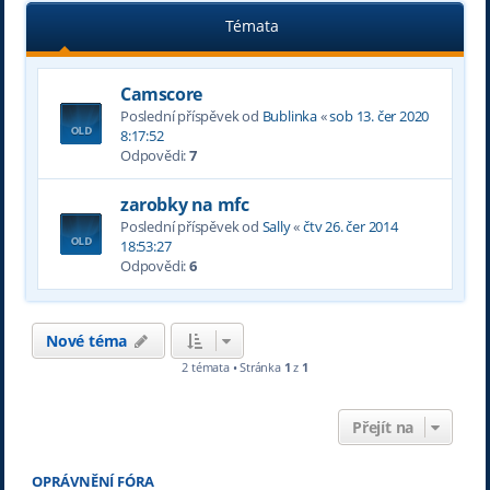
Témata
Camscore
Poslední příspěvek od
Bublinka
«
sob 13. čer 2020
8:17:52
Odpovědi:
7
zarobky na mfc
Poslední příspěvek od
Sally
«
čtv 26. čer 2014
18:53:27
Odpovědi:
6
Nové téma
2 témata • Stránka
1
z
1
Přejít na
OPRÁVNĚNÍ FÓRA