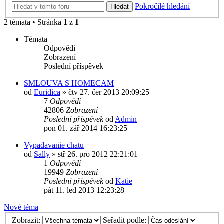
Pokročilé hledání
Hledat
2 témata • Stránka
1
z
1
Témata
Odpovědi
Zobrazení
Poslední příspěvek
SMLOUVA S HOMECAM
od
Euridica
»
čtv 27. čer 2013 20:09:25
7
Odpovědi
42806
Zobrazení
Poslední příspěvek
od
Admin
pon 01. zář 2014 16:23:25
Vypadavanie chatu
od
Sally
»
stř 26. pro 2012 22:21:01
1
Odpovědi
19949
Zobrazení
Poslední příspěvek
od
Katie
pát 11. led 2013 12:23:28
Nové téma
Zobrazit:
Seřadit podle: