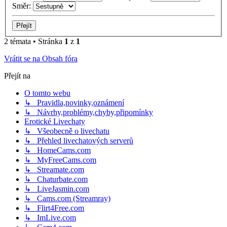
Směr:
2 témata • Stránka
1
z
1
Vrátit se na Obsah fóra
Přejít na
O tomto webu
↳ Pravidla,novinky,oznámení
↳ Návrhy,problémy,chyby,připomínky
Erotické Livechaty
↳ Všeobecně o livechatu
↳ Přehled livechatových serverů
↳ HomeCams.com
↳ MyFreeCams.com
↳ Streamate.com
↳ Chaturbate.com
↳ LiveJasmin.com
↳ Cams.com (Streamray)
↳ Flirt4Free.com
↳ ImLive.com