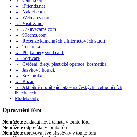
↳ Cam4.com
↳ iFriends.net
↳ Naked.com
↳ Webcams.com
↳ Visit-X.net
↳ 777livecams.com
↳ 99cams.com
↳ Recenze kamenných a internetových studií
↳ Technika
↳ PC,kamery,světla atd.
↳ Software
↳ Cvičení, diety, plastické operace, kosmetika
↳ Jazykový koutek
↳ Seznamka
↳ Bazar
↳ Aktuálně probíhající akce na českých i zahraničních
livechatech
Models only
Oprávnění fóra
Nemůžete
zakládat nová témata v tomto fóru
Nemůžete
odpovídat v tomto fóru
Nemůžete
upravovat své příspěvky v tomto fóru