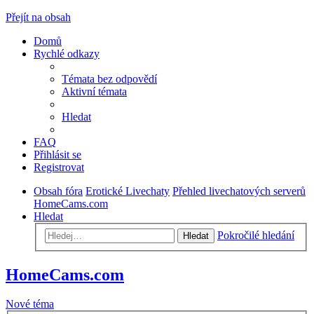
Přejít na obsah
Domů
Rychlé odkazy
Témata bez odpovědí
Aktivní témata
Hledat
FAQ
Přihlásit se
Registrovat
Obsah fóra
Erotické Livechaty
Přehled livechatových serverů
HomeCams.com
Hledat
Pokročilé hledání
Hledat
HomeCams.com
Nové téma