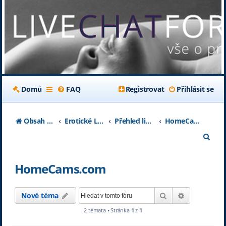
Domů
FAQ
Registrovat
Přihlásit se
Obsah fóra
Erotické Livechaty
Přehled livechatových serverů
HomeCams.com
H
l
HomeCams.com
e
d
Hledat
Pokročilé h
Nové téma
a
2 témata • Stránka
1
z
1
t