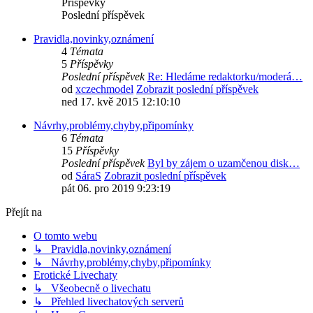
Příspěvky
Poslední příspěvek
Pravidla,novinky,oznámení
4
Témata
5
Příspěvky
Poslední příspěvek
Re: Hledáme redaktorku/moderá…
od
xczechmodel
Zobrazit poslední příspěvek
ned 17. kvě 2015 12:10:10
Návrhy,problémy,chyby,připomínky
6
Témata
15
Příspěvky
Poslední příspěvek
Byl by zájem o uzamčenou disk…
od
SáraS
Zobrazit poslední příspěvek
pát 06. pro 2019 9:23:19
Přejít na
O tomto webu
↳ Pravidla,novinky,oznámení
↳ Návrhy,problémy,chyby,připomínky
Erotické Livechaty
↳ Všeobecně o livechatu
↳ Přehled livechatových serverů