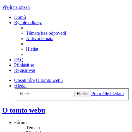
Přejít na obsah
Domů
Rychlé odkazy
Témata bez odpovědí
Aktivní témata
Hledat
FAQ
Přihlásit se
Registrovat
Obsah fóra
O tomto webu
Hledat
Pokročilé hledání
Hledat
O tomto webu
Fórum
Témata