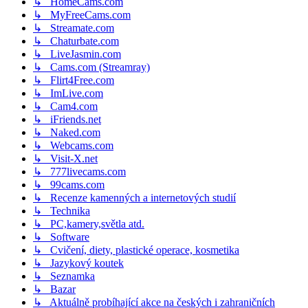
↳ HomeCams.com
↳ MyFreeCams.com
↳ Streamate.com
↳ Chaturbate.com
↳ LiveJasmin.com
↳ Cams.com (Streamray)
↳ Flirt4Free.com
↳ ImLive.com
↳ Cam4.com
↳ iFriends.net
↳ Naked.com
↳ Webcams.com
↳ Visit-X.net
↳ 777livecams.com
↳ 99cams.com
↳ Recenze kamenných a internetových studií
↳ Technika
↳ PC,kamery,světla atd.
↳ Software
↳ Cvičení, diety, plastické operace, kosmetika
↳ Jazykový koutek
↳ Seznamka
↳ Bazar
↳ Aktuálně probíhající akce na českých i zahraničních