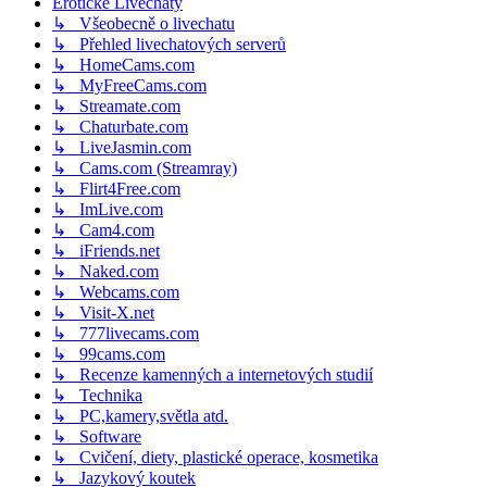
Erotické Livechaty
↳ Všeobecně o livechatu
↳ Přehled livechatových serverů
↳ HomeCams.com
↳ MyFreeCams.com
↳ Streamate.com
↳ Chaturbate.com
↳ LiveJasmin.com
↳ Cams.com (Streamray)
↳ Flirt4Free.com
↳ ImLive.com
↳ Cam4.com
↳ iFriends.net
↳ Naked.com
↳ Webcams.com
↳ Visit-X.net
↳ 777livecams.com
↳ 99cams.com
↳ Recenze kamenných a internetových studií
↳ Technika
↳ PC,kamery,světla atd.
↳ Software
↳ Cvičení, diety, plastické operace, kosmetika
↳ Jazykový koutek