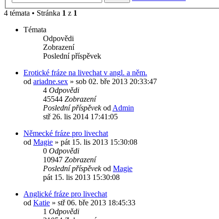
4 témata • Stránka
1
z
1
Témata
Odpovědi
Zobrazení
Poslední příspěvek
Erotické fráze na livechat v angl. a něm.
od
ariadne.sex
»
sob 02. bře 2013 20:33:47
4
Odpovědi
45544
Zobrazení
Poslední příspěvek
od
Admin
stř 26. lis 2014 17:41:05
Německé fráze pro livechat
od
Magie
»
pát 15. lis 2013 15:30:08
0
Odpovědi
10947
Zobrazení
Poslední příspěvek
od
Magie
pát 15. lis 2013 15:30:08
Anglické fráze pro livechat
od
Katie
»
stř 06. bře 2013 18:45:33
1
Odpovědi