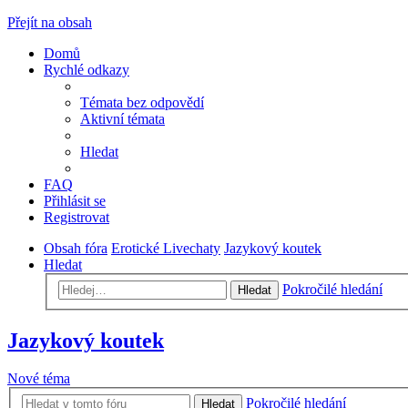
Přejít na obsah
Domů
Rychlé odkazy
Témata bez odpovědí
Aktivní témata
Hledat
FAQ
Přihlásit se
Registrovat
Obsah fóra
Erotické Livechaty
Jazykový koutek
Hledat
Pokročilé hledání
Hledat
Jazykový koutek
Nové téma
Pokročilé hledání
Hledat