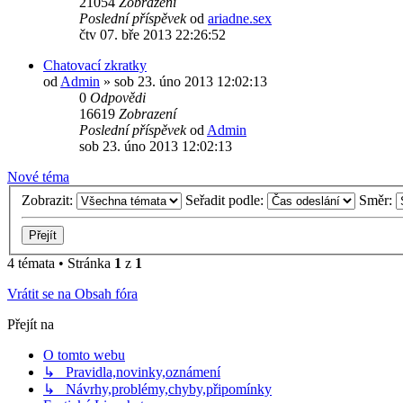
21054
Zobrazení
Poslední příspěvek
od
ariadne.sex
čtv 07. bře 2013 22:26:52
Chatovací zkratky
od
Admin
»
sob 23. úno 2013 12:02:13
0
Odpovědi
16619
Zobrazení
Poslední příspěvek
od
Admin
sob 23. úno 2013 12:02:13
Nové téma
Zobrazit:
Seřadit podle:
Směr:
4 témata • Stránka
1
z
1
Vrátit se na Obsah fóra
Přejít na
O tomto webu
↳ Pravidla,novinky,oznámení
↳ Návrhy,problémy,chyby,připomínky