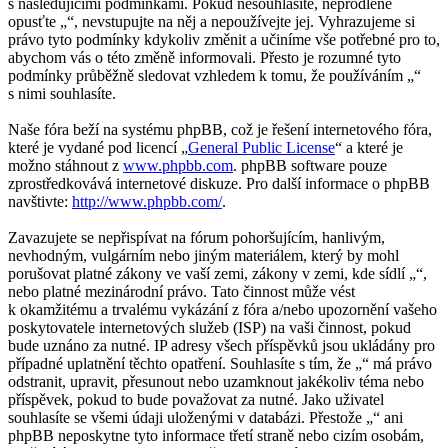
s následujícími podmínkami. Pokud nesouhlasíte, neprodleně
opusťte „“, nevstupujte na něj a nepoužívejte jej. Vyhrazujeme si
právo tyto podmínky kdykoliv změnit a učiníme vše potřebné pro to,
abychom vás o této změně informovali. Přesto je rozumné tyto
podmínky průběžně sledovat vzhledem k tomu, že používáním „“
s nimi souhlasíte.
Naše fóra beží na systému phpBB, což je řešení internetového fóra,
které je vydané pod licencí „
General Public License
“ a které je
možno stáhnout z
www.phpbb.com
. phpBB software pouze
zprostředkovává internetové diskuze. Pro další informace o phpBB
navštivte:
http://www.phpbb.com/
.
Zavazujete se nepřispívat na fórum pohoršujícím, hanlivým,
nevhodným, vulgárním nebo jiným materiálem, který by mohl
porušovat platné zákony ve vaší zemi, zákony v zemi, kde sídlí „“,
nebo platné mezinárodní právo. Tato činnost může vést
k okamžitému a trvalému vykázání z fóra a/nebo upozornění vašeho
poskytovatele internetových služeb (ISP) na vaši činnost, pokud
bude uznáno za nutné. IP adresy všech příspěvků jsou ukládány pro
případné uplatnění těchto opatření. Souhlasíte s tím, že „“ má právo
odstranit, upravit, přesunout nebo uzamknout jakékoliv téma nebo
příspěvek, pokud to bude považovat za nutné. Jako uživatel
souhlasíte se všemi údaji uloženými v databázi. Přestože „“ ani
phpBB neposkytne tyto informace třetí straně nebo cizím osobám,