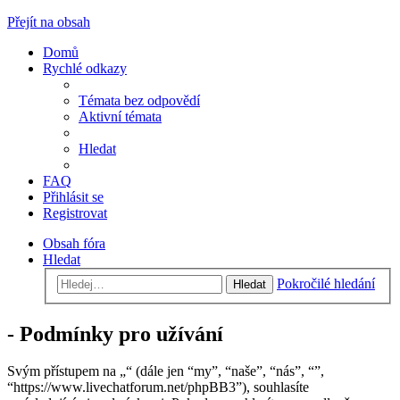
Přejít na obsah
Domů
Rychlé odkazy
Témata bez odpovědí
Aktivní témata
Hledat
FAQ
Přihlásit se
Registrovat
Obsah fóra
Hledat
Pokročilé hledání
Hledat
- Podmínky pro užívání
Svým přístupem na „“ (dále jen “my”, “naše”, “nás”, “”,
“https://www.livechatforum.net/phpBB3”), souhlasíte