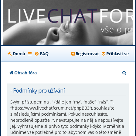
Domů
FAQ
Registrovat
Přihlásit se
H
Obsah fóra
l
- Podmínky pro užívání
e
d
Svým přístupem na „“ (dále jen “my”, “naše”, “nás”, “”,
“https://www.livechatforum.net/phpBB3”), souhlasíte
a
s následujícími podmínkami. Pokud nesouhlasíte,
t
neprodleně opusťte „“, nevstupujte na něj a nepoužívejte
jej. Vyhrazujeme si právo tyto podmínky kdykoliv změnit a
učiníme vše potřebné pro to, abychom vás o této změně