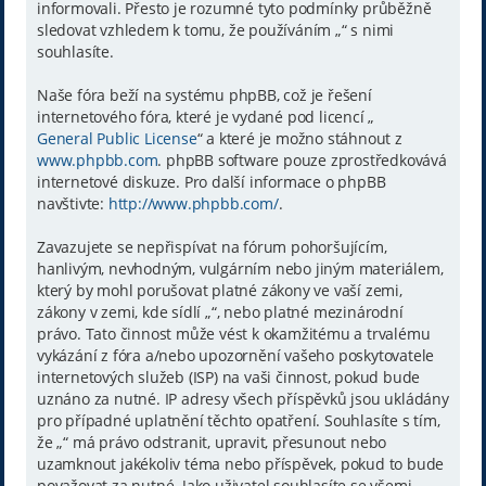
informovali. Přesto je rozumné tyto podmínky průběžně
sledovat vzhledem k tomu, že používáním „“ s nimi
souhlasíte.
Naše fóra beží na systému phpBB, což je řešení
internetového fóra, které je vydané pod licencí „
General Public License
“ a které je možno stáhnout z
www.phpbb.com
. phpBB software pouze zprostředkovává
internetové diskuze. Pro další informace o phpBB
navštivte:
http://www.phpbb.com/
.
Zavazujete se nepřispívat na fórum pohoršujícím,
hanlivým, nevhodným, vulgárním nebo jiným materiálem,
který by mohl porušovat platné zákony ve vaší zemi,
zákony v zemi, kde sídlí „“, nebo platné mezinárodní
právo. Tato činnost může vést k okamžitému a trvalému
vykázání z fóra a/nebo upozornění vašeho poskytovatele
internetových služeb (ISP) na vaši činnost, pokud bude
uznáno za nutné. IP adresy všech příspěvků jsou ukládány
pro případné uplatnění těchto opatření. Souhlasíte s tím,
že „“ má právo odstranit, upravit, přesunout nebo
uzamknout jakékoliv téma nebo příspěvek, pokud to bude
považovat za nutné. Jako uživatel souhlasíte se všemi