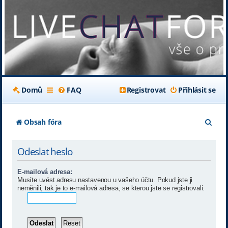
Domů
FAQ
Registrovat
Přihlásit se
H
Obsah fóra
l
Odeslat heslo
e
d
E-mailová adresa:
Musíte uvést adresu nastavenou u vašeho účtu. Pokud jste ji
a
neměnili, tak je to e-mailová adresa, se kterou jste se registrovali.
t